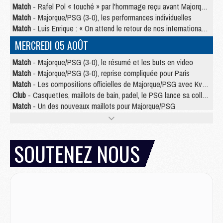
Match
- Rafel Pol « touché » par l'hommage reçu avant Majorque/PSG
Match
- Majorque/PSG (3-0), les performances individuelles
Match
- Luis Enrique : « On attend le retour de nos internationaux »
MERCREDI 05 AOÛT
Match
- Majorque/PSG (3-0), le résumé et les buts en video
Match
- Majorque/PSG (3-0), reprise compliquée pour Paris
Match
- Les compositions officielles de Majorque/PSG avec Kvara et de nombreux jeunes
Club
- Casquettes, maillots de bain, padel, le PSG lance sa collection été
Match
- Un des nouveaux maillots pour Majorque/PSG
Mercato
- Le PSG prépare une nouvelle offre pour Suzuki
Mercato
- Le transfert de Ferran Torres au PSG réglé avant le 12 août ?
Match
- Le groupe pour Majorque/PSG avec 11 absents
SOUTENEZ NOUS
Mercato
- Le PSG officialise un quatrième prêt
Mercato
- Liverpool ne veut pas que Barcola au PSG
Match
- Majorque/PSG, quelle compo pour le premier match de la saison 2026/27 ?
MARDI 04 AOÛT
Europe
- Les chapeaux provisoires de la Ligue des champions 2026/27
Podcast
- Podcast CulturePSG : Akliouche présenté par un fan de Monaco