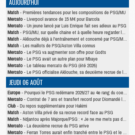
AUJOURD'HUI
Match
- Premières tendances pour les compositions de PSG/MU
Mercato
- Liverpool avance de 15 M€ pour Barcola
Mercato
- Un jeune lancé par Luis Enrique fait ses adieux au PSG
Match
- PSG/MU, sur quelle chaine et à quelle heure regarder le match ?
Match
- Akliouche déjà à l'entraînement et concerné par PSG/MU ?
Match
- Les maillots de PSG/Aston Villa connus
Mercato
- Le PSG va augmenter son offre pour Godts
Mercato
- Le PSG avait un autre plan pour Mbaye
Mercato
- Le tableau mercato du PSG (été 2026)
Mercato
- Le PSG officialise Akliouche, sa deuxième recrue de l’été
JEUDI 06 AOÛT
Europe
- Pourquoi le PSG redémarre 2026/27 au 4e rang du coefficient UEFA
Mercato
- Contrat de 7 ans et transfert record pour Diomandé loin du PSG
Club
- Du repos supplémentaire pour Hakimi
Match
- Aston Villa privé de sa recrue record face au PSG
Match
- Ndjantou après Majorque/PSG : « Je ne me mets pas de plafond »
Mercato
- La deuxième recrue du PSG arrive
Mercato
- Ferran Torres aurait enfin tranché entre le PSG et le Barça