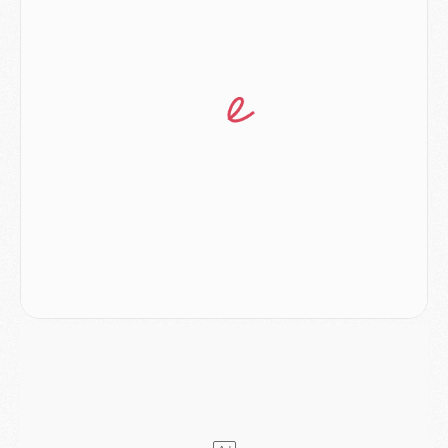
Club
- Le PSG dévoile sa première collection d'entraînement pour 2026/2027
Discipline
- Un arbitre inattendu, mais porte-bonheur pour Lens/PSG
Match
- Majorque/PSG, sur quelle chaine et à quelle heure regarder le match ?
Mercato
- Le plan du PSG pour Suzuki et Chevalier se précise
Mercato
- L'Ajax refuse la première offre du PSG pour Godts
Mercato
- Le PSG veut accélérer, Ferran Torres temporise
Mercato
- Liverpool encore très loin du compte pour Barcola
LUNDI 03 AOÛT
Match
- Podcast CulturePSG : Mercato (Godts, Suzuki, Akliouche, Barcola, etc)
Mercato
- L'Ajax attend bien plus de 45M pour Mika Godts
Club
- Quatre retours importants dans le groupe du PSG, et un plus discret
Mercato
- Ayari file en Ligue 2
Club
- Le PSG s'associe avec un géant de la tech
Mercato
- Vu d'Italie, le transfert de Suzuki au PSG est bien engagé
Mercato
- Ferran Torres ne serait pas à vendre, mais...
Europe
- Gros coup dur pour Aston Villa avant de croiser le PSG
DIMANCHE 02 AOÛT
Mercato
- Le transfert de Kolo Muani à la Juventus est officiel