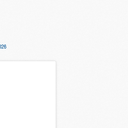
M
C
M
M
F
026
C
M
P
M
C
R
M
M
C