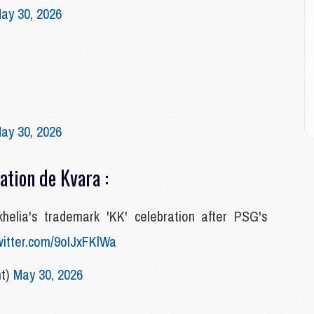
E
ay 30, 2026
M
M
M
C
M
ay 30, 2026
M
ation de Kvara :
C
M
M
khelia's trademark 'KK' celebration after PSG's
M
M
twitter.com/9oIJxFKlWa
nt)
May 30, 2026
M
M
C