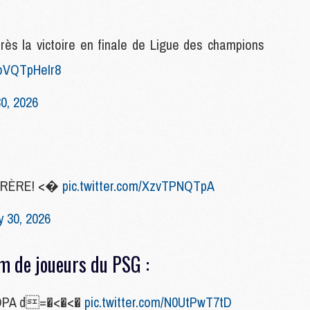
C
M
rès la victoire en finale de Ligue des champions
/oVQTpHeIr8
S
M
0, 2026
C
M
C
M
M
 FRÈRE! <�
pic.twitter.com/XzvTPNQTpA
M
 30, 2026
M
M
am de joueurs du PSG :
M
M
M
ROPA d=�<�<�
pic.twitter.com/N0UtPwT7tD
M