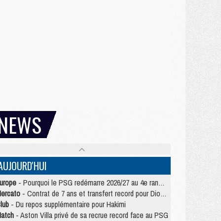
NEWS
AUJOURD'HUI
urope
- Pourquoi le PSG redémarre 2026/27 au 4e rang du coefficient UEFA
ercato
- Contrat de 7 ans et transfert record pour Diomandé loin du PSG
lub
- Du repos supplémentaire pour Hakimi
atch
- Aston Villa privé de sa recrue record face au PSG