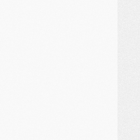
MARDI 28 JUILLET
ercato
- Des intermédiaires ont tenté de relancer Diomande au PSG
lub
- Au moins neuf jeunes conviés à l'entraînement des pros
ercato
- Une partie du communiqué du PSG sur Diomande expliquée
ercato
- Barcola futur plus gros transfert de l'été ?
ormation
- Retour sur la saison des U17 du PSG en 7 chiffres clés
lub
- Le PSG connaît ses premiers matches de septembre
ercato
- Un troisième prêt bouclé par le PSG
LUNDI 27 JUILLET
odcast
- Podcast CulturePSG à 22h : Mercato (Barcola, Diomande, etc)
ercato
- La prolongation de Dembélé au PSG dans la dernière ligne droite
lub
- Le PSG a fait sa reprise avec... 9 joueurs
és. sociaux
- Les Portugais du PSG réunis pendant leurs vacances
ercato
- Le PSG avance sur la piste Suzuki
ercato
- Après Digne, un autre défenseur en approche au PSG ?
lub
- Une petite quinzaine de joueurs attendus pour la reprise de l'entraînement du PSG
DIMANCHE 26 JUILLET