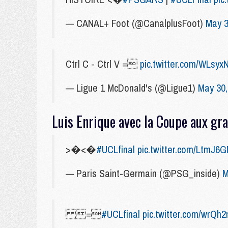
— CANAL+ Foot (@CanalplusFoot)
May 3
Ctrl C - Ctrl V =
pic.twitter.com/WLsy
— Ligue 1 McDonald's (@Ligue1)
May 30,
Luis Enrique avec la Coupe aux gra
>�<�
#UCLfinal
pic.twitter.com/LtmJ6
— Paris Saint-Germain (@PSG_inside)
M
=
#UCLfinal
pic.twitter.com/wrQh