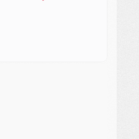
urope
- Gros coup dur pour Aston Villa avant de croiser le PSG
DIMANCHE 02 AOÛT
ercato
- Le transfert de Kolo Muani à la Juventus est officiel
ercato
- [MAJ] Le PSG a fait une grosse offre à Parme pour Suzuki
ercato
- Le PSG a envoyé une première offre pour Mika Godts
lub
- Après Pacho, d'autres retours en vue
ercato
- Changement de dernière minute pour Kolo Muani
SAMEDI 01 AOÛT
ercato
- L'agent de Mika Godts confirme un accord avec le PSG
lub
- Quels numéros de maillot pour Akliouche et Digne au PSG ?
atch
- Un hommage prévu lors de Brest/PSG
ercato
- Le PSG et le Barça ont rendez-vous pour Ferran Torres
ercato
- Guéla Doué dans les listes du PSG
ercato
- Le transfert de Mika Godts au PSG en bonne voie
VENDREDI 31 JUILLET
atch
- Un diffuseur annoncé pour les deux premiers matchs amicaux du PSG
ercato
- Le transfert d'Akliouche au PSG bouclé, le montant se précise
lub
- Un retour majeur dans le groupe du PSG