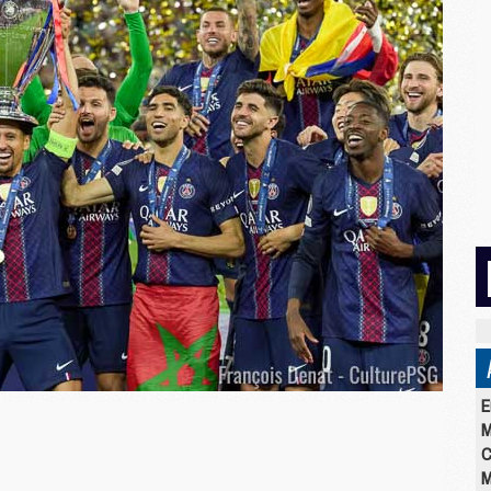
E
M
C
M