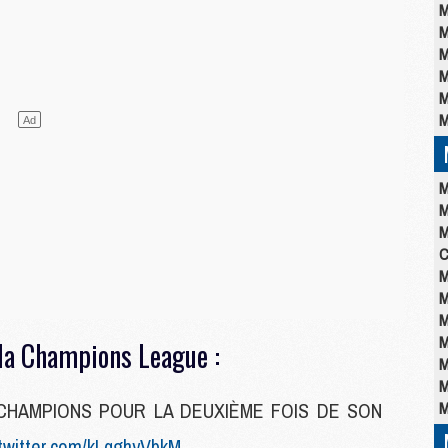
M
M
M
M
M
M
M
M
M
C
M
M
M
M
la Champions League :
M
M
CHAMPIONS POUR LA DEUXIÈME FOIS DE SON
M
.twitter.com/kLqghyVbkM