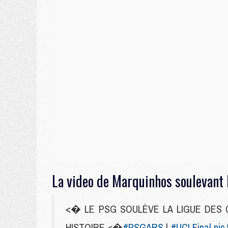
La video de Marquinhos soulevant 
<� LE PSG SOULÈVE LA LIGUE DES 
HISTOIRE <�
#PSGARS
|
#UCLFinal
pic