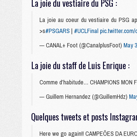
La joie du vestiaire du PSG :
La joie au coeur du vestiaire du PSG ap
>s
#PSGARS
|
#UCLFinal
pic.twitter.com
— CANAL+ Foot (@CanalplusFoot)
May 3
La joie du staff de Luis Enrique :
Comme d’habitude… CHAMPIONS MON
— Guillem Hernandez (@GuillemHdz)
May
Quelques tweets et posts Instagr
Here we go again!! CAMPEÕES DA EU