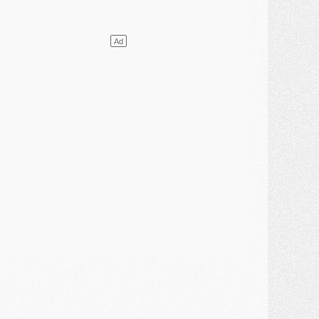
lub
- [MAJ] Ndjantou et deux jeunes du PSG annoncés dans un tournoi U21
ercato
- L'étonnante piste Suzuki confirmée et onéreuse
JEUDI 30 JUILLET
élections
- Ancelotti fait le ménage au Brésil mais veut garder Marquinhos
ercato
- Le statu quo du milieu du PSG se précise
lub
- Le PSG plutôt que la FIFA pour Al-Khelaïfi, poussé par l'UEFA ?
ercato
- Le PSG presserait Ferran Torres de se décider, deux pistes de secours
lub
- Déguisements, shopping, double scouting, Luis Campos dévoile ses méthodes
ercato
- Kroupi retiré du mercato
ercato
- Enfin une avancée dans le transfert d'Akliouche
MERCREDI 29 JUILLET
ercato
- Ferran Torres priorité du PSG, mais ouvert à tout
ercato
- Première offre de Liverpool en approche pour Barcola
ercato
- Le montant du transfert de Kolo Muani se précise, la formule aussi
ercato
- Kolo Muani attendu en Italie, son transfert débloqué
ercato
- Monaco a encore repoussé une offre du PSG pour Akliouche
ercato
- Liverpool presque d'accord avec Barcola, le PSG pas du tout
ercato
- Moment décisif pour le transfert de Kolo Muani