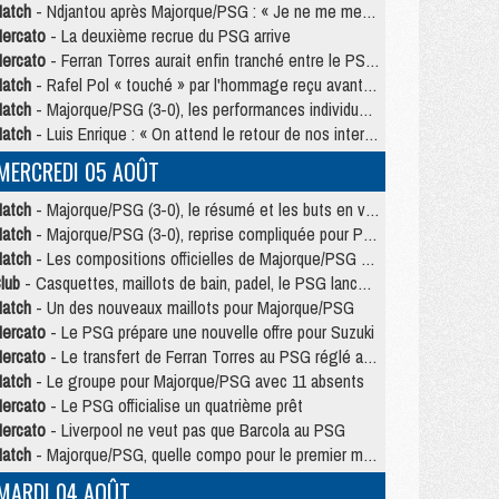
atch
- Ndjantou après Majorque/PSG : « Je ne me mets pas de plafond »
ercato
- La deuxième recrue du PSG arrive
ercato
- Ferran Torres aurait enfin tranché entre le PSG et le Barça
atch
- Rafel Pol « touché » par l'hommage reçu avant Majorque/PSG
atch
- Majorque/PSG (3-0), les performances individuelles
atch
- Luis Enrique : « On attend le retour de nos internationaux »
MERCREDI 05 AOÛT
atch
- Majorque/PSG (3-0), le résumé et les buts en video
atch
- Majorque/PSG (3-0), reprise compliquée pour Paris
atch
- Les compositions officielles de Majorque/PSG avec Kvara et de nombreux jeunes
lub
- Casquettes, maillots de bain, padel, le PSG lance sa collection été
atch
- Un des nouveaux maillots pour Majorque/PSG
ercato
- Le PSG prépare une nouvelle offre pour Suzuki
ercato
- Le transfert de Ferran Torres au PSG réglé avant le 12 août ?
atch
- Le groupe pour Majorque/PSG avec 11 absents
ercato
- Le PSG officialise un quatrième prêt
ercato
- Liverpool ne veut pas que Barcola au PSG
atch
- Majorque/PSG, quelle compo pour le premier match de la saison 2026/27 ?
MARDI 04 AOÛT