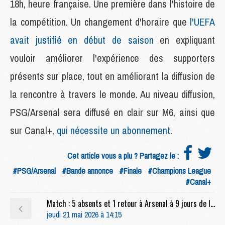
18h, heure française. Une première dans l'histoire de
la compétition. Un changement d'horaire que
l'UEFA
avait justifié en début de saison
en expliquant
vouloir améliorer l'expérience des supporters
présents sur place, tout en améliorant la diffusion de
la rencontre à travers le monde. Au niveau diffusion,
PSG/Arsenal sera diffusé en clair sur M6, ainsi que
sur Canal+,
qui nécessite un abonnement
.
Cet article vous a plu ? Partagez le :
#PSG/Arsenal
#Bande annonce
#Finale
#Champions League
#Canal+
Match : 5 absents et 1 retour à Arsenal à 9 jours de la finale face au PSG
jeudi 21 mai 2026 à 14:15