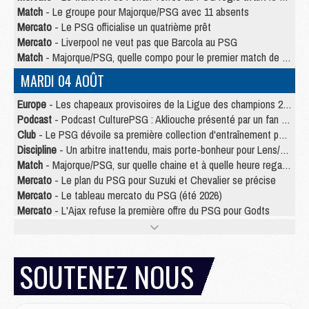
Match
- Le groupe pour Majorque/PSG avec 11 absents
Mercato
- Le PSG officialise un quatrième prêt
Mercato
- Liverpool ne veut pas que Barcola au PSG
Match
- Majorque/PSG, quelle compo pour le premier match de la saison 2026/27 ?
MARDI 04 AOÛT
Europe
- Les chapeaux provisoires de la Ligue des champions 2026/27
Podcast
- Podcast CulturePSG : Akliouche présenté par un fan de Monaco
Club
- Le PSG dévoile sa première collection d'entraînement pour 2026/2027
Discipline
- Un arbitre inattendu, mais porte-bonheur pour Lens/PSG
Match
- Majorque/PSG, sur quelle chaine et à quelle heure regarder le match ?
Mercato
- Le plan du PSG pour Suzuki et Chevalier se précise
Mercato
- Le tableau mercato du PSG (été 2026)
Mercato
- L'Ajax refuse la première offre du PSG pour Godts
Mercato
- Le PSG veut accélérer, Ferran Torres temporise
Mercato
- Liverpool encore très loin du compte pour Barcola
LUNDI 03 AOÛT
SOUTENEZ NOUS
Match
- Podcast CulturePSG : Mercato (Godts, Suzuki, Akliouche, Barcola, etc)
Mercato
- L'Ajax attend bien plus de 45M pour Mika Godts