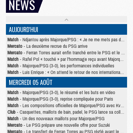
NEWS
AUJOURD'HUI
Match
- Ndjantou après Majorque/PSG : « Je ne me mets pas de plafond »
Mercato
- La deuxième recrue du PSG arrive
Mercato
- Ferran Torres aurait enfin tranché entre le PSG et le Barça
Match
- Rafel Pol « touché » par l'hommage reçu avant Majorque/PSG
Match
- Majorque/PSG (3-0), les performances individuelles
Match
- Luis Enrique : « On attend le retour de nos internationaux »
MERCREDI 05 AOÛT
Match
- Majorque/PSG (3-0), le résumé et les buts en video
Match
- Majorque/PSG (3-0), reprise compliquée pour Paris
Match
- Les compositions officielles de Majorque/PSG avec Kvara et de nombreux jeunes
Club
- Casquettes, maillots de bain, padel, le PSG lance sa collection été
Match
- Un des nouveaux maillots pour Majorque/PSG
Mercato
- Le PSG prépare une nouvelle offre pour Suzuki
Mercato
- Le transfert de Ferran Torres au PSG réglé avant le 12 août ?