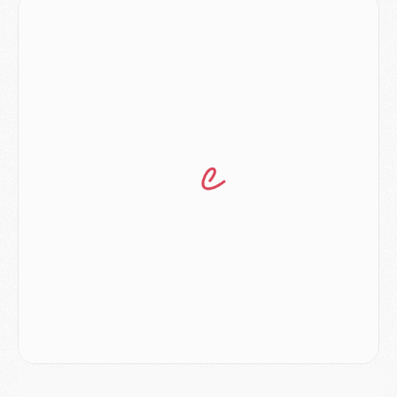
Club
- Quatre retours importants dans le groupe du PSG, et un plus discret
Mercato
- Ayari file en Ligue 2
Club
- Le PSG s'associe avec un géant de la tech
Mercato
- Vu d'Italie, le transfert de Suzuki au PSG est bien engagé
Mercato
- Ferran Torres ne serait pas à vendre, mais...
Europe
- Gros coup dur pour Aston Villa avant de croiser le PSG
DIMANCHE 02 AOÛT
Mercato
- Le transfert de Kolo Muani à la Juventus est officiel
Mercato
- [MAJ] Le PSG a fait une grosse offre à Parme pour Suzuki
Mercato
- Le PSG a envoyé une première offre pour Mika Godts
Club
- Après Pacho, d'autres retours en vue
Mercato
- Changement de dernière minute pour Kolo Muani
SAMEDI 01 AOÛT
Mercato
- L'agent de Mika Godts confirme un accord avec le PSG
Club
- Quels numéros de maillot pour Akliouche et Digne au PSG ?
Match
- Un hommage prévu lors de Brest/PSG
Mercato
- Le PSG et le Barça ont rendez-vous pour Ferran Torres
Mercato
- Guéla Doué dans les listes du PSG