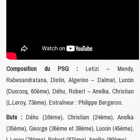
Composition du PSG :
Letizi – Mendy,
Rabesandratana, Distin, Algerino – Dalmat, Luccin
(Ducrocq, 60ème), Déhu, Robert – Anelka, Christian
(L.Leroy, 73ème). Entraîneur : Philippe Bergeroo.
Buts :
Déhu (16ème), Christian (24ème), Anelka
(35ème), George (36ème et 38ème), Luccin (45ème),
L.Leroy (76ème), Robert (87ème), Anelka (90ème).