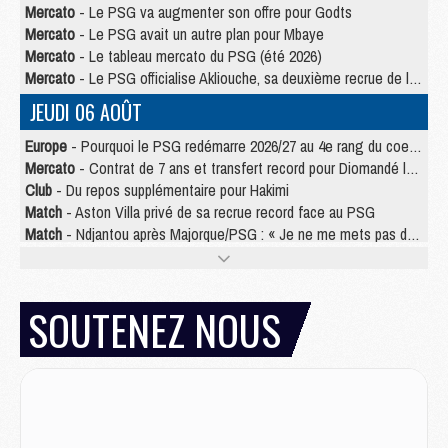
Mercato
- Le PSG va augmenter son offre pour Godts
Mercato
- Le PSG avait un autre plan pour Mbaye
Mercato
- Le tableau mercato du PSG (été 2026)
Mercato
- Le PSG officialise Akliouche, sa deuxième recrue de l’été
JEUDI 06 AOÛT
Europe
- Pourquoi le PSG redémarre 2026/27 au 4e rang du coefficient UEFA
Mercato
- Contrat de 7 ans et transfert record pour Diomandé loin du PSG
Club
- Du repos supplémentaire pour Hakimi
Match
- Aston Villa privé de sa recrue record face au PSG
Match
- Ndjantou après Majorque/PSG : « Je ne me mets pas de plafond »
Mercato
- La deuxième recrue du PSG arrive
Mercato
- Ferran Torres aurait enfin tranché entre le PSG et le Barça
Match
- Rafel Pol « touché » par l'hommage reçu avant Majorque/PSG
SOUTENEZ NOUS
Match
- Majorque/PSG (3-0), les performances individuelles
Match
- Luis Enrique : « On attend le retour de nos internationaux »
MERCREDI 05 AOÛT
Match
- Majorque/PSG (3-0), le résumé et les buts en video
Match
- Majorque/PSG (3-0), reprise compliquée pour Paris