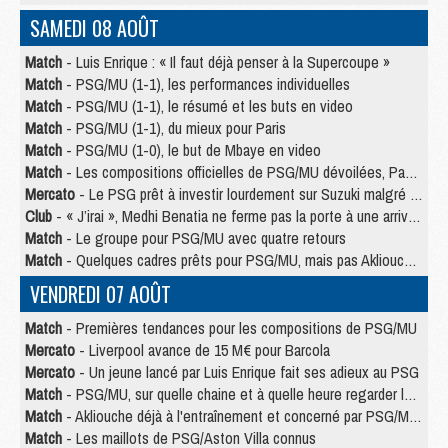
SAMEDI 08 AOÛT
Match
- Luis Enrique : « Il faut déjà penser à la Supercoupe »
Match
- PSG/MU (1-1), les performances individuelles
Match
- PSG/MU (1-1), le résumé et les buts en video
Match
- PSG/MU (1-1), du mieux pour Paris
Match
- PSG/MU (1-0), le but de Mbaye en video
Match
- Les compositions officielles de PSG/MU dévoilées, Pacho titulaire
Mercato
- Le PSG prêt à investir lourdement sur Suzuki malgré Safonov et Chevalier
Club
- « J’irai », Medhi Benatia ne ferme pas la porte à une arrivée au PSG
Match
- Le groupe pour PSG/MU avec quatre retours
Match
- Quelques cadres prêts pour PSG/MU, mais pas Akliouche ?
VENDREDI 07 AOÛT
Match
- Premières tendances pour les compositions de PSG/MU
Mercato
- Liverpool avance de 15 M€ pour Barcola
Mercato
- Un jeune lancé par Luis Enrique fait ses adieux au PSG
Match
- PSG/MU, sur quelle chaine et à quelle heure regarder le match ?
Match
- Akliouche déjà à l'entraînement et concerné par PSG/MU ?
Match
- Les maillots de PSG/Aston Villa connus