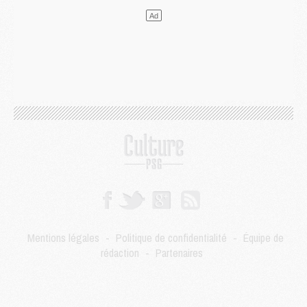
LUNDI 03 AOÛT
Match
- Podcast CulturePSG : Mercato (Godts, Suzuki, Akliouche, Barcola, etc)
Mercato
- L'Ajax attend bien plus de 45M pour Mika Godts
Club
- Quatre retours importants dans le groupe du PSG, et un plus discret
Mercato
- Ayari file en Ligue 2
Club
- Le PSG s'associe avec un géant de la tech
Mercato
- Vu d'Italie, le transfert de Suzuki au PSG est bien engagé
Mercato
- Ferran Torres ne serait pas à vendre, mais...
Europe
- Gros coup dur pour Aston Villa avant de croiser le PSG
DIMANCHE 02 AOÛT
Mercato
- Le transfert de Kolo Muani à la Juventus est officiel
Mercato
- [MAJ] Le PSG a fait une grosse offre à Parme pour Suzuki
Mercato
- Le PSG a envoyé une première offre pour Mika Godts
Club
- Après Pacho, d'autres retours en vue
Mentions légales
-
Politique de confidentialité
-
Équipe de
Mercato
- Changement de dernière minute pour Kolo Muani
rédaction
-
Partenaires
SAMEDI 01 AOÛT
Mercato
- L'agent de Mika Godts confirme un accord avec le PSG