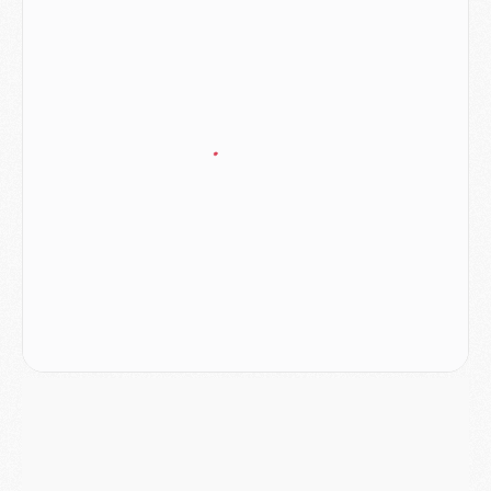
Match
- Les compositions officielles de Majorque/PSG avec Kvara et de nombreux jeunes
Club
- Casquettes, maillots de bain, padel, le PSG lance sa collection été
Match
- Un des nouveaux maillots pour Majorque/PSG
Mercato
- Le PSG prépare une nouvelle offre pour Suzuki
Mercato
- Le transfert de Ferran Torres au PSG réglé avant le 12 août ?
Match
- Le groupe pour Majorque/PSG avec 11 absents
Mercato
- Le PSG officialise un quatrième prêt
Mercato
- Liverpool ne veut pas que Barcola au PSG
Match
- Majorque/PSG, quelle compo pour le premier match de la saison 2026/27 ?
MARDI 04 AOÛT
Europe
- Les chapeaux provisoires de la Ligue des champions 2026/27
Podcast
- Podcast CulturePSG : Akliouche présenté par un fan de Monaco
Club
- Le PSG dévoile sa première collection d'entraînement pour 2026/2027
Discipline
- Un arbitre inattendu, mais porte-bonheur pour Lens/PSG
Match
- Majorque/PSG, sur quelle chaine et à quelle heure regarder le match ?
Mercato
- Le plan du PSG pour Suzuki et Chevalier se précise
Mercato
- L'Ajax refuse la première offre du PSG pour Godts
Mercato
- Le PSG veut accélérer, Ferran Torres temporise
Mercato
- Liverpool encore très loin du compte pour Barcola