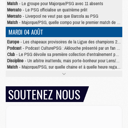
Match
- Le groupe pour Majorque/PSG avec 11 absents
Mercato
- Le PSG officialise un quatrième prêt
Mercato
- Liverpool ne veut pas que Barcola au PSG
Match
- Majorque/PSG, quelle compo pour le premier match de la saison 2026/27 ?
MARDI 04 AOÛT
Europe
- Les chapeaux provisoires de la Ligue des champions 2026/27
Podcast
- Podcast CulturePSG : Akliouche présenté par un fan de Monaco
Club
- Le PSG dévoile sa première collection d'entraînement pour 2026/2027
Discipline
- Un arbitre inattendu, mais porte-bonheur pour Lens/PSG
Match
- Majorque/PSG, sur quelle chaine et à quelle heure regarder le match ?
Mercato
- Le plan du PSG pour Suzuki et Chevalier se précise
Mercato
- Le tableau mercato du PSG (été 2026)
Mercato
- L'Ajax refuse la première offre du PSG pour Godts
SOUTENEZ NOUS
Mercato
- Le PSG veut accélérer, Ferran Torres temporise
Mercato
- Liverpool encore très loin du compte pour Barcola
LUNDI 03 AOÛT
Match
- Podcast CulturePSG : Mercato (Godts, Suzuki, Akliouche, Barcola, etc)
Mercato
- L'Ajax attend bien plus de 45M pour Mika Godts