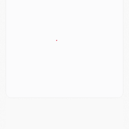
Club
- Quatre retours importants dans le groupe du PSG, et un plus discret
Mercato
- Ayari file en Ligue 2
Club
- Le PSG s'associe avec un géant de la tech
Mercato
- Vu d'Italie, le transfert de Suzuki au PSG est bien engagé
Mercato
- Ferran Torres ne serait pas à vendre, mais...
Europe
- Gros coup dur pour Aston Villa avant de croiser le PSG
DIMANCHE 02 AOÛT
Mercato
- Le transfert de Kolo Muani à la Juventus est officiel
Mercato
- [MAJ] Le PSG a fait une grosse offre à Parme pour Suzuki
Mercato
- Le PSG a envoyé une première offre pour Mika Godts
Club
- Après Pacho, d'autres retours en vue
Mercato
- Changement de dernière minute pour Kolo Muani
SAMEDI 01 AOÛT
Mercato
- L'agent de Mika Godts confirme un accord avec le PSG
Club
- Quels numéros de maillot pour Akliouche et Digne au PSG ?
Match
- Un hommage prévu lors de Brest/PSG
Mercato
- Le PSG et le Barça ont rendez-vous pour Ferran Torres
Mercato
- Guéla Doué dans les listes du PSG