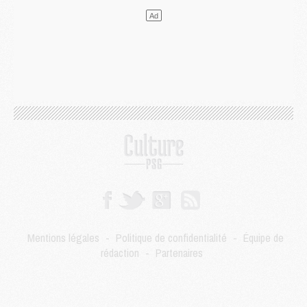
Mercato
- Le transfert de Mika Godts au PSG en bonne voie
VENDREDI 31 JUILLET
Match
- Un diffuseur annoncé pour les deux premiers matchs amicaux du PSG
Mercato
- Le transfert d'Akliouche au PSG bouclé, le montant se précise
Club
- Un retour majeur dans le groupe du PSG
Club
- [MAJ] Ndjantou et deux jeunes du PSG annoncés dans un tournoi U21
Mercato
- L'étonnante piste Suzuki confirmée et onéreuse
JEUDI 30 JUILLET
Sélections
- Ancelotti fait le ménage au Brésil mais veut garder Marquinhos
Mercato
- Le statu quo du milieu du PSG se précise
Club
- Le PSG plutôt que la FIFA pour Al-Khelaïfi, poussé par l'UEFA ?
Mercato
- Le PSG presserait Ferran Torres de se décider, deux pistes de secours
Club
- Déguisements, shopping, double scouting, Luis Campos dévoile ses méthodes
Mercato
- Kroupi retiré du mercato
Mentions légales
-
Politique de confidentialité
-
Équipe de
Mercato
- Enfin une avancée dans le transfert d'Akliouche
rédaction
-
Partenaires
MERCREDI 29 JUILLET
Mercato
- Ferran Torres priorité du PSG, mais ouvert à tout