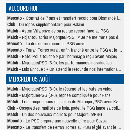
AUJOURD'HUI
Mercato
- Contrat de 7 ans et transfert record pour Diomandé loin du PSG
Club
- Du repos supplémentaire pour Hakimi
Match
- Aston Villa privé de sa recrue record face au PSG
Match
- Ndjantou après Majorque/PSG : « Je ne me mets pas de plafond »
Mercato
- La deuxième recrue du PSG arrive
Mercato
- Ferran Torres aurait enfin tranché entre le PSG et le Barça
Match
- Rafel Pol « touché » par l'hommage reçu avant Majorque/PSG
Match
- Majorque/PSG (3-0), les performances individuelles
Match
- Luis Enrique : « On attend le retour de nos internationaux »
MERCREDI 05 AOÛT
Match
- Majorque/PSG (3-0), le résumé et les buts en video
Match
- Majorque/PSG (3-0), reprise compliquée pour Paris
Match
- Les compositions officielles de Majorque/PSG avec Kvara et de nombreux jeunes
Club
- Casquettes, maillots de bain, padel, le PSG lance sa collection été
Match
- Un des nouveaux maillots pour Majorque/PSG
Mercato
- Le PSG prépare une nouvelle offre pour Suzuki
Mercato
- Le transfert de Ferran Torres au PSG réglé avant le 12 août ?