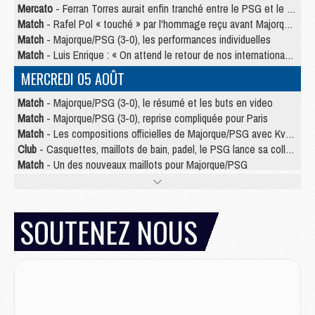
Mercato
- Ferran Torres aurait enfin tranché entre le PSG et le Barça
Match
- Rafel Pol « touché » par l'hommage reçu avant Majorque/PSG
Match
- Majorque/PSG (3-0), les performances individuelles
Match
- Luis Enrique : « On attend le retour de nos internationaux »
MERCREDI 05 AOÛT
Match
- Majorque/PSG (3-0), le résumé et les buts en video
Match
- Majorque/PSG (3-0), reprise compliquée pour Paris
Match
- Les compositions officielles de Majorque/PSG avec Kvara et de nombreux jeunes
Club
- Casquettes, maillots de bain, padel, le PSG lance sa collection été
Match
- Un des nouveaux maillots pour Majorque/PSG
Mercato
- Le PSG prépare une nouvelle offre pour Suzuki
Mercato
- Le transfert de Ferran Torres au PSG réglé avant le 12 août ?
Match
- Le groupe pour Majorque/PSG avec 11 absents
SOUTENEZ NOUS
Mercato
- Le PSG officialise un quatrième prêt
Mercato
- Liverpool ne veut pas que Barcola au PSG
Match
- Majorque/PSG, quelle compo pour le premier match de la saison 2026/27 ?
MARDI 04 AOÛT
Europe
- Les chapeaux provisoires de la Ligue des champions 2026/27