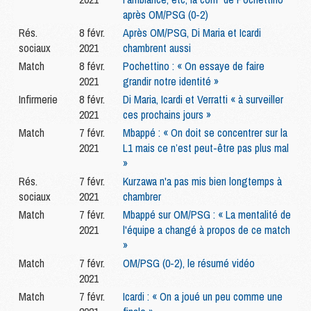
après OM/PSG (0-2)
Rés.
8 févr.
Après OM/PSG, Di Maria et Icardi
sociaux
2021
chambrent aussi
Match
8 févr.
Pochettino : « On essaye de faire
2021
grandir notre identité »
Infirmerie
8 févr.
Di Maria, Icardi et Verratti « à surveiller
2021
ces prochains jours »
Match
7 févr.
Mbappé : « On doit se concentrer sur la
2021
L1 mais ce n’est peut-être pas plus mal
»
Rés.
7 févr.
Kurzawa n'a pas mis bien longtemps à
sociaux
2021
chambrer
Match
7 févr.
Mbappé sur OM/PSG : « La mentalité de
2021
l'équipe a changé à propos de ce match
»
Match
7 févr.
OM/PSG (0-2), le résumé vidéo
2021
Match
7 févr.
Icardi : « On a joué un peu comme une