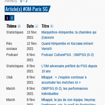
Florenzi)
0 - 2
Article(s) #OM-Paris SG
1
2
Thème
Date
Titre
Statistiques
13 févr.
Marquinhos-Kimpembe, la charnière qui
2021
(r)assure
Rés.
12 févr.
Quand Kimpembe et Kurzawa imitent
sociaux
2021
Verratti
Podcast
8 févr.
Podcast CulturePSG : OM/PSG (0-2)
2021
Statistiques
8 févr.
L'OM adversaire préféré du PSG depuis
2021
10 ans
Club
8 févr.
Mbappé : « J'espère continuer à
2021
accumuler les matches ici »
Match
8 févr.
OM/PSG (0-2), les performances
2021
individuelles
Match
8 févr.
Mbappé, le jeu de son équipe, Neymar,
2021
l'ambiance, etc, la conf' de Pochettino