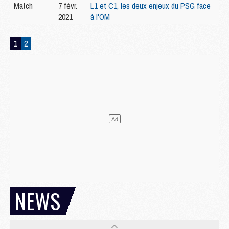
Match
7 févr.
L1 et C1, les deux enjeux du PSG face
2021
à l'OM
1
2
NEWS