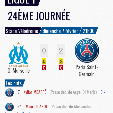
24ÈME JOURNÉE
Stade Vélodrome
dimanche 7 février
21h00
0
2
0
2
Paris Saint-
0
0
O. Marseille
Germain
Les buts
9'
Kylian
MBAPPÉ
(Passe déc. de Angel Di María)
0 -
1
24'
Mauro
ICARDI
(Passe déc. de Alessandro