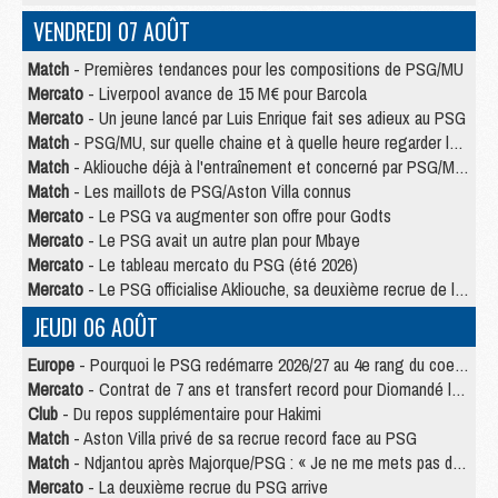
VENDREDI 07 AOÛT
Match
- Premières tendances pour les compositions de PSG/MU
Mercato
- Liverpool avance de 15 M€ pour Barcola
Mercato
- Un jeune lancé par Luis Enrique fait ses adieux au PSG
Match
- PSG/MU, sur quelle chaine et à quelle heure regarder le match ?
Match
- Akliouche déjà à l'entraînement et concerné par PSG/MU ?
Match
- Les maillots de PSG/Aston Villa connus
Mercato
- Le PSG va augmenter son offre pour Godts
Mercato
- Le PSG avait un autre plan pour Mbaye
Mercato
- Le tableau mercato du PSG (été 2026)
Mercato
- Le PSG officialise Akliouche, sa deuxième recrue de l’été
JEUDI 06 AOÛT
Europe
- Pourquoi le PSG redémarre 2026/27 au 4e rang du coefficient UEFA
Mercato
- Contrat de 7 ans et transfert record pour Diomandé loin du PSG
Club
- Du repos supplémentaire pour Hakimi
Match
- Aston Villa privé de sa recrue record face au PSG
Match
- Ndjantou après Majorque/PSG : « Je ne me mets pas de plafond »
Mercato
- La deuxième recrue du PSG arrive