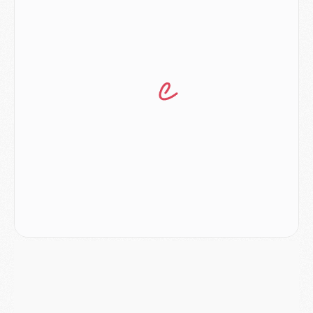
Podcast
- Podcast CulturePSG : Akliouche présenté par un fan de Monaco
Club
- Le PSG dévoile sa première collection d'entraînement pour 2026/2027
Discipline
- Un arbitre inattendu, mais porte-bonheur pour Lens/PSG
Match
- Majorque/PSG, sur quelle chaine et à quelle heure regarder le match ?
Mercato
- Le plan du PSG pour Suzuki et Chevalier se précise
Mercato
- L'Ajax refuse la première offre du PSG pour Godts
Mercato
- Le PSG veut accélérer, Ferran Torres temporise
Mercato
- Liverpool encore très loin du compte pour Barcola
LUNDI 03 AOÛT
Match
- Podcast CulturePSG : Mercato (Godts, Suzuki, Akliouche, Barcola, etc)
Mercato
- L'Ajax attend bien plus de 45M pour Mika Godts
Club
- Quatre retours importants dans le groupe du PSG, et un plus discret
Mercato
- Ayari file en Ligue 2
Club
- Le PSG s'associe avec un géant de la tech
Mercato
- Vu d'Italie, le transfert de Suzuki au PSG est bien engagé
Mercato
- Ferran Torres ne serait pas à vendre, mais...
Europe
- Gros coup dur pour Aston Villa avant de croiser le PSG
DIMANCHE 02 AOÛT