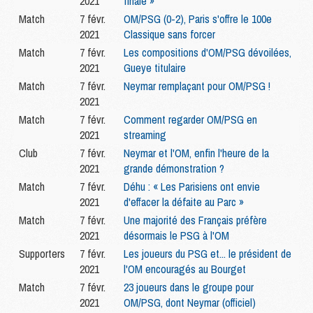
2021
finale »
Match
7 févr.
OM/PSG (0-2), Paris s'offre le 100e
2021
Classique sans forcer
Match
7 févr.
Les compositions d'OM/PSG dévoilées,
2021
Gueye titulaire
Match
7 févr.
Neymar remplaçant pour OM/PSG !
2021
Match
7 févr.
Comment regarder OM/PSG en
2021
streaming
Club
7 févr.
Neymar et l'OM, enfin l'heure de la
2021
grande démonstration ?
Match
7 févr.
Déhu : « Les Parisiens ont envie
2021
d'effacer la défaite au Parc »
Match
7 févr.
Une majorité des Français préfère
2021
désormais le PSG à l'OM
Supporters
7 févr.
Les joueurs du PSG et... le président de
2021
l'OM encouragés au Bourget
Match
7 févr.
23 joueurs dans le groupe pour
2021
OM/PSG, dont Neymar (officiel)