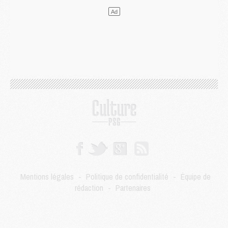
Mercato
- Le transfert de Kolo Muani à la Juventus est officiel
Mercato
- [MAJ] Le PSG a fait une grosse offre à Parme pour Suzuki
Mercato
- Le PSG a envoyé une première offre pour Mika Godts
Club
- Après Pacho, d'autres retours en vue
Mercato
- Changement de dernière minute pour Kolo Muani
SAMEDI 01 AOÛT
Mercato
- L'agent de Mika Godts confirme un accord avec le PSG
Club
- Quels numéros de maillot pour Akliouche et Digne au PSG ?
Match
- Un hommage prévu lors de Brest/PSG
Mercato
- Le PSG et le Barça ont rendez-vous pour Ferran Torres
Mercato
- Guéla Doué dans les listes du PSG
Mercato
- Le transfert de Mika Godts au PSG en bonne voie
VENDREDI 31 JUILLET
Match
- Un diffuseur annoncé pour les deux premiers matchs amicaux du PSG
Mentions légales
-
Politique de confidentialité
-
Équipe de
Mercato
- Le transfert d'Akliouche au PSG bouclé, le montant se précise
rédaction
-
Partenaires
Club
- Un retour majeur dans le groupe du PSG
Club
- [MAJ] Ndjantou et deux jeunes du PSG annoncés dans un tournoi U21
Mercato
- L'étonnante piste Suzuki confirmée et onéreuse