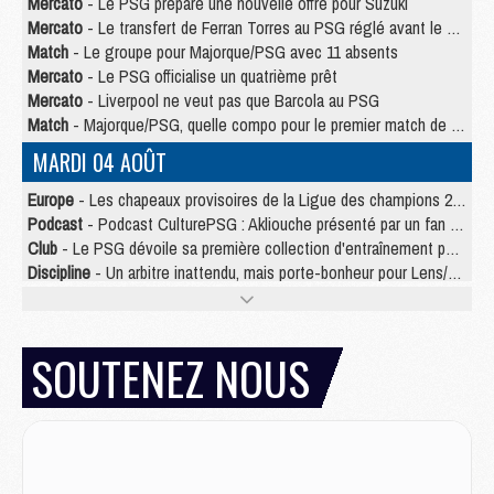
Mercato
- Le PSG prépare une nouvelle offre pour Suzuki
Mercato
- Le transfert de Ferran Torres au PSG réglé avant le 12 août ?
Match
- Le groupe pour Majorque/PSG avec 11 absents
Mercato
- Le PSG officialise un quatrième prêt
Mercato
- Liverpool ne veut pas que Barcola au PSG
Match
- Majorque/PSG, quelle compo pour le premier match de la saison 2026/27 ?
MARDI 04 AOÛT
Europe
- Les chapeaux provisoires de la Ligue des champions 2026/27
Podcast
- Podcast CulturePSG : Akliouche présenté par un fan de Monaco
Club
- Le PSG dévoile sa première collection d'entraînement pour 2026/2027
Discipline
- Un arbitre inattendu, mais porte-bonheur pour Lens/PSG
Match
- Majorque/PSG, sur quelle chaine et à quelle heure regarder le match ?
Mercato
- Le plan du PSG pour Suzuki et Chevalier se précise
Mercato
- Le tableau mercato du PSG (été 2026)
SOUTENEZ NOUS
Mercato
- L'Ajax refuse la première offre du PSG pour Godts
Mercato
- Le PSG veut accélérer, Ferran Torres temporise
Mercato
- Liverpool encore très loin du compte pour Barcola
LUNDI 03 AOÛT
Match
- Podcast CulturePSG : Mercato (Godts, Suzuki, Akliouche, Barcola, etc)