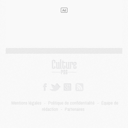
Mercato
- Guéla Doué dans les listes du PSG
Mercato
- Le transfert de Mika Godts au PSG en bonne voie
VENDREDI 31 JUILLET
Match
- Un diffuseur annoncé pour les deux premiers matchs amicaux du PSG
Mercato
- Le transfert d'Akliouche au PSG bouclé, le montant se précise
Club
- Un retour majeur dans le groupe du PSG
Club
- [MAJ] Ndjantou et deux jeunes du PSG annoncés dans un tournoi U21
Mercato
- L'étonnante piste Suzuki confirmée et onéreuse
JEUDI 30 JUILLET
Sélections
- Ancelotti fait le ménage au Brésil mais veut garder Marquinhos
Mercato
- Le statu quo du milieu du PSG se précise
Club
- Le PSG plutôt que la FIFA pour Al-Khelaïfi, poussé par l'UEFA ?
Mercato
- Le PSG presserait Ferran Torres de se décider, deux pistes de secours
Club
- Déguisements, shopping, double scouting, Luis Campos dévoile ses méthodes
Mentions légales
-
Politique de confidentialité
-
Équipe de
Mercato
- Kroupi retiré du mercato
rédaction
-
Partenaires
Mercato
- Enfin une avancée dans le transfert d'Akliouche
MERCREDI 29 JUILLET