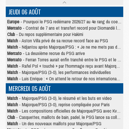
JEUDI 06 AOÛT
Europe
- Pourquoi le PSG redémarre 2026/27 au 4e rang du coefficient UEFA
Mercato
- Contrat de 7 ans et transfert record pour Diomandé loin du PSG
Club
- Du repos supplémentaire pour Hakimi
Match
- Aston Villa privé de sa recrue record face au PSG
Match
- Ndjantou après Majorque/PSG : « Je ne me mets pas de plafond »
Mercato
- La deuxième recrue du PSG arrive
Mercato
- Ferran Torres aurait enfin tranché entre le PSG et le Barça
Match
- Rafel Pol « touché » par l'hommage reçu avant Majorque/PSG
Match
- Majorque/PSG (3-0), les performances individuelles
Match
- Luis Enrique : « On attend le retour de nos internationaux »
MERCREDI 05 AOÛT
Match
- Majorque/PSG (3-0), le résumé et les buts en video
Match
- Majorque/PSG (3-0), reprise compliquée pour Paris
Match
- Les compositions officielles de Majorque/PSG avec Kvara et de nombreux jeunes
Club
- Casquettes, maillots de bain, padel, le PSG lance sa collection été
Match
- Un des nouveaux maillots pour Majorque/PSG