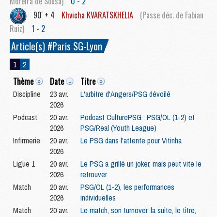
Moreira de Sousa)
0 - 2
90' + 4
Khvicha
KVARATSKHELIA
(Passe déc. de Fabian
Ruiz)
1 - 2
Article(s) #Paris SG-Lyon
1
2
Thème
Date
Titre
Discipline
23 avr.
L'arbitre d'Angers/PSG dévoilé
2026
Podcast
20 avr.
Podcast CulturePSG : PSG/OL (1-2) et
2026
PSG/Real (Youth League)
Infirmerie
20 avr.
Le PSG dans l'attente pour Vitinha
2026
Ligue 1
20 avr.
Le PSG a grillé un joker, mais peut vite le
2026
retrouver
Match
20 avr.
PSG/OL (1-2), les performances
2026
individuelles
Match
20 avr.
Le match, son turnover, la suite, le titre,