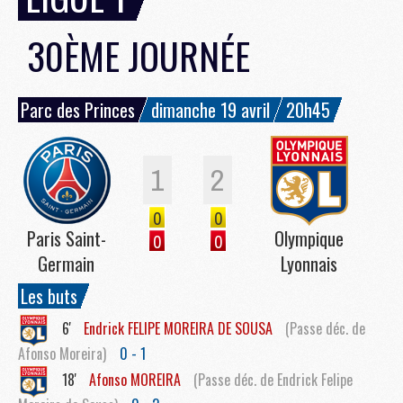
30ÈME JOURNÉE
Parc des Princes
dimanche 19 avril
20h45
1
2
0
0
Paris Saint-
Olympique
0
0
Germain
Lyonnais
Les buts
6'
Endrick
FELIPE MOREIRA DE SOUSA
(Passe déc. de
Afonso Moreira)
0 - 1
18'
Afonso
MOREIRA
(Passe déc. de Endrick Felipe