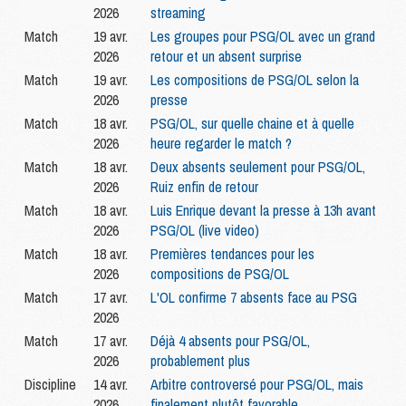
2026
streaming
Match
19 avr.
Les groupes pour PSG/OL avec un grand
2026
retour et un absent surprise
Match
19 avr.
Les compositions de PSG/OL selon la
2026
presse
Match
18 avr.
PSG/OL, sur quelle chaine et à quelle
2026
heure regarder le match ?
Match
18 avr.
Deux absents seulement pour PSG/OL,
2026
Ruiz enfin de retour
Match
18 avr.
Luis Enrique devant la presse à 13h avant
2026
PSG/OL (live video)
Match
18 avr.
Premières tendances pour les
2026
compositions de PSG/OL
Match
17 avr.
L'OL confirme 7 absents face au PSG
2026
Match
17 avr.
Déjà 4 absents pour PSG/OL,
2026
probablement plus
Discipline
14 avr.
Arbitre controversé pour PSG/OL, mais
2026
finalement plutôt favorable