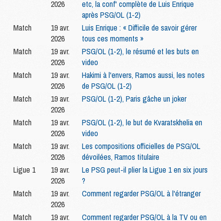
2026
etc, la conf' complète de Luis Enrique
après PSG/OL (1-2)
Match
19 avr.
Luis Enrique : « Difficile de savoir gérer
2026
tous ces moments »
Match
19 avr.
PSG/OL (1-2), le résumé et les buts en
2026
video
Match
19 avr.
Hakimi à l'envers, Ramos aussi, les notes
2026
de PSG/OL (1-2)
Match
19 avr.
PSG/OL (1-2), Paris gâche un joker
2026
Match
19 avr.
PSG/OL (1-2), le but de Kvaratskhelia en
2026
video
Match
19 avr.
Les compositions officielles de PSG/OL
2026
dévoilées, Ramos titulaire
Ligue 1
19 avr.
Le PSG peut-il plier la Ligue 1 en six jours
2026
?
Match
19 avr.
Comment regarder PSG/OL à l'étranger
2026
Match
19 avr.
Comment regarder PSG/OL à la TV ou en