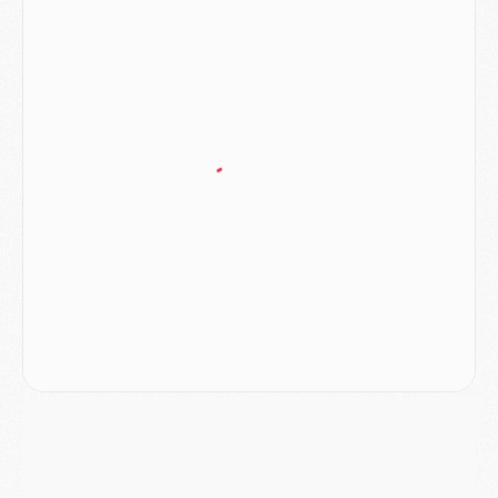
Mercato
- L'Ajax attend bien plus de 45M pour Mika Godts
Club
- Quatre retours importants dans le groupe du PSG, et un plus discret
Mercato
- Ayari file en Ligue 2
Club
- Le PSG s'associe avec un géant de la tech
Mercato
- Vu d'Italie, le transfert de Suzuki au PSG est bien engagé
Mercato
- Ferran Torres ne serait pas à vendre, mais...
Europe
- Gros coup dur pour Aston Villa avant de croiser le PSG
DIMANCHE 02 AOÛT
Mercato
- Le transfert de Kolo Muani à la Juventus est officiel
Mercato
- [MAJ] Le PSG a fait une grosse offre à Parme pour Suzuki
Mercato
- Le PSG a envoyé une première offre pour Mika Godts
Club
- Après Pacho, d'autres retours en vue
Mercato
- Changement de dernière minute pour Kolo Muani
SAMEDI 01 AOÛT
Mercato
- L'agent de Mika Godts confirme un accord avec le PSG
Club
- Quels numéros de maillot pour Akliouche et Digne au PSG ?
Match
- Un hommage prévu lors de Brest/PSG
Mercato
- Le PSG et le Barça ont rendez-vous pour Ferran Torres