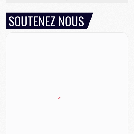
Podcast
- Podcast CulturePSG : Akliouche présenté par un fan de Monaco
Club
- Le PSG dévoile sa première collection d'entraînement pour 2026/2027
SOUTENEZ NOUS
Discipline
- Un arbitre inattendu, mais porte-bonheur pour Lens/PSG
Match
- Majorque/PSG, sur quelle chaine et à quelle heure regarder le match ?
Mercato
- Le plan du PSG pour Suzuki et Chevalier se précise
Mercato
- L'Ajax refuse la première offre du PSG pour Godts
Mercato
- Le PSG veut accélérer, Ferran Torres temporise
Mercato
- Liverpool encore très loin du compte pour Barcola
LUNDI 03 AOÛT
Match
- Podcast CulturePSG : Mercato (Godts, Suzuki, Akliouche, Barcola, etc)
Mercato
- L'Ajax attend bien plus de 45M pour Mika Godts
Club
- Quatre retours importants dans le groupe du PSG, et un plus discret
Mercato
- Ayari file en Ligue 2
Club
- Le PSG s'associe avec un géant de la tech
Mercato
- Vu d'Italie, le transfert de Suzuki au PSG est bien engagé
Mercato
- Ferran Torres ne serait pas à vendre, mais...
Europe
- Gros coup dur pour Aston Villa avant de croiser le PSG
DIMANCHE 02 AOÛT