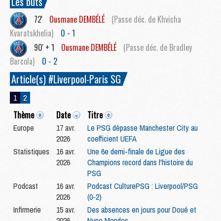
Les buts
72'
Ousmane
DEMBÉLÉ
(Passe déc. de Khvicha
Kvaratskhelia)
0 - 1
90' + 1
Ousmane
DEMBÉLÉ
(Passe déc. de Bradley
Barcola)
0 - 2
Article(s) #Liverpool-Paris SG
1
2
Thème
Date
Titre
Europe
17 avr.
Le PSG dépasse Manchester City au
2026
coefficient UEFA
Statistiques
16 avr.
Une 6e demi-finale de Ligue des
2026
Champions record dans l'histoire du
PSG
Podcast
16 avr.
Podcast CulturePSG : Liverpool/PSG
2026
(0-2)
Infirmerie
15 avr.
Des absences en jours pour Doué et
2026
Nuno Mendes