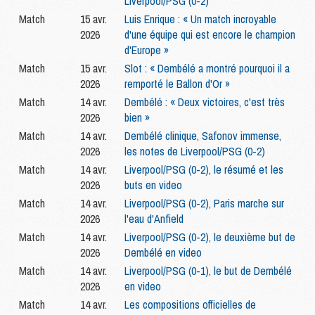
Liverpool/PSG (0-2)
Match
15 avr.
Luis Enrique : « Un match incroyable
2026
d'une équipe qui est encore le champion
d'Europe »
Match
15 avr.
Slot : « Dembélé a montré pourquoi il a
2026
remporté le Ballon d'Or »
Match
14 avr.
Dembélé : « Deux victoires, c'est très
2026
bien »
Match
14 avr.
Dembélé clinique, Safonov immense,
2026
les notes de Liverpool/PSG (0-2)
Match
14 avr.
Liverpool/PSG (0-2), le résumé et les
2026
buts en video
Match
14 avr.
Liverpool/PSG (0-2), Paris marche sur
2026
l'eau d'Anfield
Match
14 avr.
Liverpool/PSG (0-2), le deuxième but de
2026
Dembélé en video
Match
14 avr.
Liverpool/PSG (0-1), le but de Dembélé
2026
en video
Match
14 avr.
Les compositions officielles de