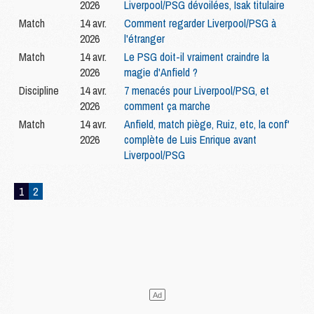
2026
Liverpool/PSG dévoilées, Isak titulaire
Match
14 avr.
Comment regarder Liverpool/PSG à
2026
l'étranger
Match
14 avr.
Le PSG doit-il vraiment craindre la
2026
magie d'Anfield ?
Discipline
14 avr.
7 menacés pour Liverpool/PSG, et
2026
comment ça marche
Match
14 avr.
Anfield, match piège, Ruiz, etc, la conf'
2026
complète de Luis Enrique avant
Liverpool/PSG
1
2