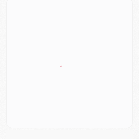
Mercato
- Vu d'Italie, le transfert de Suzuki au PSG est bien engagé
Mercato
- Ferran Torres ne serait pas à vendre, mais...
Europe
- Gros coup dur pour Aston Villa avant de croiser le PSG
DIMANCHE 02 AOÛT
Mercato
- Le transfert de Kolo Muani à la Juventus est officiel
Mercato
- [MAJ] Le PSG a fait une grosse offre à Parme pour Suzuki
Mercato
- Le PSG a envoyé une première offre pour Mika Godts
Club
- Après Pacho, d'autres retours en vue
Mercato
- Changement de dernière minute pour Kolo Muani
SAMEDI 01 AOÛT
Mercato
- L'agent de Mika Godts confirme un accord avec le PSG
Club
- Quels numéros de maillot pour Akliouche et Digne au PSG ?
Match
- Un hommage prévu lors de Brest/PSG
Mercato
- Le PSG et le Barça ont rendez-vous pour Ferran Torres
Mercato
- Guéla Doué dans les listes du PSG
Mercato
- Le transfert de Mika Godts au PSG en bonne voie
VENDREDI 31 JUILLET