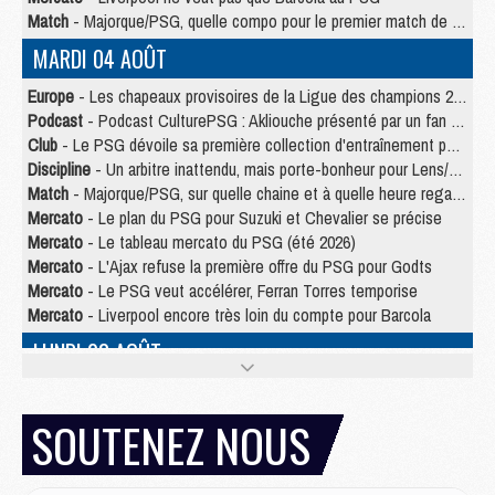
Match
- Majorque/PSG, quelle compo pour le premier match de la saison 2026/27 ?
MARDI 04 AOÛT
Europe
- Les chapeaux provisoires de la Ligue des champions 2026/27
Podcast
- Podcast CulturePSG : Akliouche présenté par un fan de Monaco
Club
- Le PSG dévoile sa première collection d'entraînement pour 2026/2027
Discipline
- Un arbitre inattendu, mais porte-bonheur pour Lens/PSG
Match
- Majorque/PSG, sur quelle chaine et à quelle heure regarder le match ?
Mercato
- Le plan du PSG pour Suzuki et Chevalier se précise
Mercato
- Le tableau mercato du PSG (été 2026)
Mercato
- L'Ajax refuse la première offre du PSG pour Godts
Mercato
- Le PSG veut accélérer, Ferran Torres temporise
Mercato
- Liverpool encore très loin du compte pour Barcola
LUNDI 03 AOÛT
Match
- Podcast CulturePSG : Mercato (Godts, Suzuki, Akliouche, Barcola, etc)
Mercato
- L'Ajax attend bien plus de 45M pour Mika Godts
SOUTENEZ NOUS
Club
- Quatre retours importants dans le groupe du PSG, et un plus discret
Mercato
- Ayari file en Ligue 2
Club
- Le PSG s'associe avec un géant de la tech