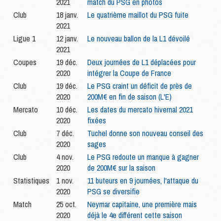
2021
match du PSG en photos
Club
18 janv.
Le quatrième maillot du PSG fuite
2021
Ligue 1
12 janv.
Le nouveau ballon de la L1 dévoilé
2021
Coupes
19 déc.
Deux journées de L1 déplacées pour
2020
intégrer la Coupe de France
Club
19 déc.
Le PSG craint un déficit de près de
2020
200M€ en fin de saison (L'E)
Mercato
10 déc.
Les dates du mercato hivernal 2021
2020
fixées
Club
7 déc.
Tuchel donne son nouveau conseil des
2020
sages
Club
4 nov.
Le PSG redoute un manque à gagner
2020
de 200M€ sur la saison
Statistiques
1 nov.
11 buteurs en 9 journées, l'attaque du
2020
PSG se diversifie
Match
25 oct.
Neymar capitaine, une première mais
2020
déjà le 4e différent cette saison