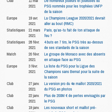
Club
11 mai
De nombreux joueurs et joueuses du
2021
PSG nommés pour les trophées UNFP
de la saison
Europe
19 avr.
La Champions League 2020/2021 devrait
2021
aller au bout (RMC)
Statistiques
21 mars
Paris, qu’as-tu fait de ton attaque de
2021
feu ?
Statistiques
28 févr.
4 buts en 7 tirs, le PSG très au-dessus
2021
de ses standards de la saison
Match
20 févr.
Le groupe de Monaco avec des absents
2021
en attaque face au PSG
Europe
3 févr.
La liste du PSG pour la Ligue des
2021
Champions sans Bernat pour la suite de
la saison
Club
27 janv.
La version pro du 4e maillot 2020/2021
2021
du PSG en photos
Club
22 janv.
Plus de 200M € de pertes envisagés par
2021
le PSG
Club
19 janv.
Les nouveaux short et maillot pré-