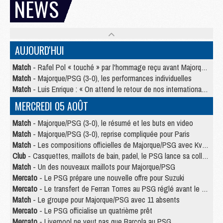
NEWS
AUJOURD'HUI
Match
- Rafel Pol « touché » par l'hommage reçu avant Majorque/PSG
Match
- Majorque/PSG (3-0), les performances individuelles
Match
- Luis Enrique : « On attend le retour de nos internationaux »
MERCREDI 05 AOÛT
Match
- Majorque/PSG (3-0), le résumé et les buts en video
Match
- Majorque/PSG (3-0), reprise compliquée pour Paris
Match
- Les compositions officielles de Majorque/PSG avec Kvara et de nombreux jeunes
Club
- Casquettes, maillots de bain, padel, le PSG lance sa collection été
Match
- Un des nouveaux maillots pour Majorque/PSG
Mercato
- Le PSG prépare une nouvelle offre pour Suzuki
Mercato
- Le transfert de Ferran Torres au PSG réglé avant le 12 août ?
Match
- Le groupe pour Majorque/PSG avec 11 absents
Mercato
- Le PSG officialise un quatrième prêt
Mercato
- Liverpool ne veut pas que Barcola au PSG