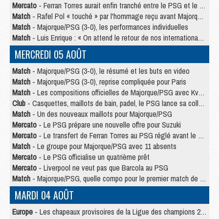
Mercato
- Ferran Torres aurait enfin tranché entre le PSG et le Barça
Match
- Rafel Pol « touché » par l'hommage reçu avant Majorque/PSG
Match
- Majorque/PSG (3-0), les performances individuelles
Match
- Luis Enrique : « On attend le retour de nos internationaux »
MERCREDI 05 AOÛT
Match
- Majorque/PSG (3-0), le résumé et les buts en video
Match
- Majorque/PSG (3-0), reprise compliquée pour Paris
Match
- Les compositions officielles de Majorque/PSG avec Kvara et de nombreux jeunes
Club
- Casquettes, maillots de bain, padel, le PSG lance sa collection été
Match
- Un des nouveaux maillots pour Majorque/PSG
Mercato
- Le PSG prépare une nouvelle offre pour Suzuki
Mercato
- Le transfert de Ferran Torres au PSG réglé avant le 12 août ?
Match
- Le groupe pour Majorque/PSG avec 11 absents
Mercato
- Le PSG officialise un quatrième prêt
Mercato
- Liverpool ne veut pas que Barcola au PSG
Match
- Majorque/PSG, quelle compo pour le premier match de la saison 2026/27 ?
MARDI 04 AOÛT
Europe
- Les chapeaux provisoires de la Ligue des champions 2026/27