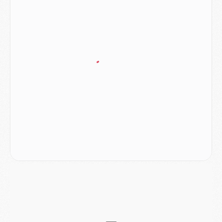
Club
- Quatre retours importants dans le groupe du PSG, et un plus discret
Mercato
- Ayari file en Ligue 2
Club
- Le PSG s'associe avec un géant de la tech
Mercato
- Vu d'Italie, le transfert de Suzuki au PSG est bien engagé
Mercato
- Ferran Torres ne serait pas à vendre, mais...
Europe
- Gros coup dur pour Aston Villa avant de croiser le PSG
DIMANCHE 02 AOÛT
Mercato
- Le transfert de Kolo Muani à la Juventus est officiel
Mercato
- [MAJ] Le PSG a fait une grosse offre à Parme pour Suzuki
Mercato
- Le PSG a envoyé une première offre pour Mika Godts
Club
- Après Pacho, d'autres retours en vue
Mercato
- Changement de dernière minute pour Kolo Muani
SAMEDI 01 AOÛT
Mercato
- L'agent de Mika Godts confirme un accord avec le PSG
Club
- Quels numéros de maillot pour Akliouche et Digne au PSG ?
Match
- Un hommage prévu lors de Brest/PSG
Mercato
- Le PSG et le Barça ont rendez-vous pour Ferran Torres
Mercato
- Guéla Doué dans les listes du PSG