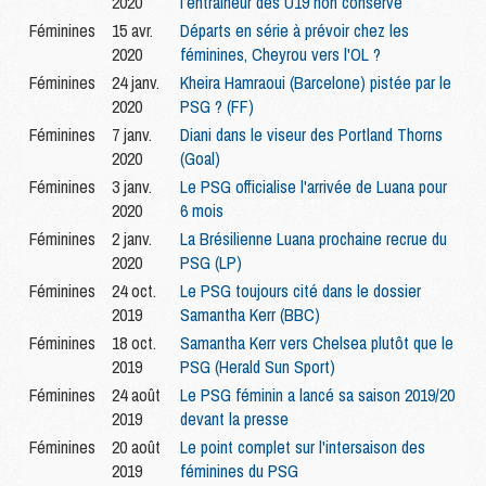
2020
l’entraîneur des U19 non conservé
Féminines
15 avr.
Départs en série à prévoir chez les
2020
féminines, Cheyrou vers l'OL ?
Féminines
24 janv.
Kheira Hamraoui (Barcelone) pistée par le
2020
PSG ? (FF)
Féminines
7 janv.
Diani dans le viseur des Portland Thorns
2020
(Goal)
Féminines
3 janv.
Le PSG officialise l'arrivée de Luana pour
2020
6 mois
Féminines
2 janv.
La Brésilienne Luana prochaine recrue du
2020
PSG (LP)
Féminines
24 oct.
Le PSG toujours cité dans le dossier
2019
Samantha Kerr (BBC)
Féminines
18 oct.
Samantha Kerr vers Chelsea plutôt que le
2019
PSG (Herald Sun Sport)
Féminines
24 août
Le PSG féminin a lancé sa saison 2019/20
2019
devant la presse
Féminines
20 août
Le point complet sur l'intersaison des
2019
féminines du PSG