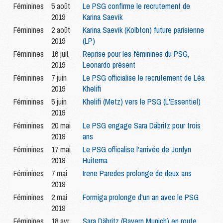
Féminines
5 août
Le PSG confirme le recrutement de
2019
Karina Saevik
Féminines
2 août
Karina Saevik (Kolbton) future parisienne
2019
(LP)
Féminines
16 juil.
Reprise pour les féminines du PSG,
2019
Leonardo présent
Féminines
7 juin
Le PSG officialise le recrutement de Léa
2019
Khelifi
Féminines
5 juin
Khelifi (Metz) vers le PSG (L'Essentiel)
2019
Féminines
20 mai
Le PSG engage Sara Däbritz pour trois
2019
ans
Féminines
17 mai
Le PSG officalise l'arrivée de Jordyn
2019
Huitema
Féminines
7 mai
Irene Paredes prolonge de deux ans
2019
Féminines
2 mai
Formiga prolonge d'un an avec le PSG
2019
Féminines
18 avr.
Sara Däbritz (Bayern Munich) en route