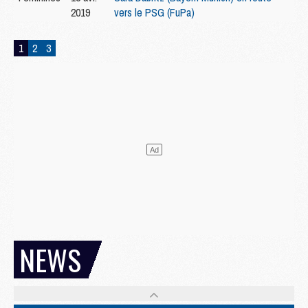
2019
vers le PSG (FuPa)
1
2
3
NEWS