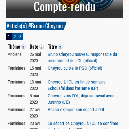
Compte-rendu
Article(s) #Bruno Cheyrou
1
2
3
Thème
Date
Titre
Anciens
26 mai
Bruno Cheyrou nouveau responsable du
2020
recrutement de l'OL (officiel)
Féminines
15 mai
Cheyrou quitte le PSG (officiel)
2020
Féminines
13 mai
Cheyrou à l'OL en fin de semaine,
2020
Echouafni dans l'attente (LP)
Féminines
5 mai
Cheyrou vers l'OL, déjà au travail avec
2020
Juninho (L'E)
Féminines
27 avr.
Becho explique son départ à l'OL
2020
Féminines
23 avr.
Le départ de Cheyrou à l’OL se confirme,