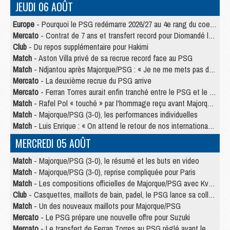
JEUDI 06 AOÛT
Europe
- Pourquoi le PSG redémarre 2026/27 au 4e rang du coefficient UEFA
Mercato
- Contrat de 7 ans et transfert record pour Diomandé loin du PSG
Club
- Du repos supplémentaire pour Hakimi
Match
- Aston Villa privé de sa recrue record face au PSG
Match
- Ndjantou après Majorque/PSG : « Je ne me mets pas de plafond »
Mercato
- La deuxième recrue du PSG arrive
Mercato
- Ferran Torres aurait enfin tranché entre le PSG et le Barça
Match
- Rafel Pol « touché » par l'hommage reçu avant Majorque/PSG
Match
- Majorque/PSG (3-0), les performances individuelles
Match
- Luis Enrique : « On attend le retour de nos internationaux »
MERCREDI 05 AOÛT
Match
- Majorque/PSG (3-0), le résumé et les buts en video
Match
- Majorque/PSG (3-0), reprise compliquée pour Paris
Match
- Les compositions officielles de Majorque/PSG avec Kvara et de nombreux jeunes
Club
- Casquettes, maillots de bain, padel, le PSG lance sa collection été
Match
- Un des nouveaux maillots pour Majorque/PSG
Mercato
- Le PSG prépare une nouvelle offre pour Suzuki
Mercato
- Le transfert de Ferran Torres au PSG réglé avant le 12 août ?