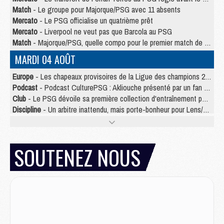
Match
- Le groupe pour Majorque/PSG avec 11 absents
Mercato
- Le PSG officialise un quatrième prêt
Mercato
- Liverpool ne veut pas que Barcola au PSG
Match
- Majorque/PSG, quelle compo pour le premier match de la saison 2026/27 ?
MARDI 04 AOÛT
Europe
- Les chapeaux provisoires de la Ligue des champions 2026/27
Podcast
- Podcast CulturePSG : Akliouche présenté par un fan de Monaco
Club
- Le PSG dévoile sa première collection d'entraînement pour 2026/2027
Discipline
- Un arbitre inattendu, mais porte-bonheur pour Lens/PSG
Match
- Majorque/PSG, sur quelle chaine et à quelle heure regarder le match ?
Mercato
- Le plan du PSG pour Suzuki et Chevalier se précise
Mercato
- Le tableau mercato du PSG (été 2026)
SOUTENEZ NOUS
Mercato
- L'Ajax refuse la première offre du PSG pour Godts
Mercato
- Le PSG veut accélérer, Ferran Torres temporise
Mercato
- Liverpool encore très loin du compte pour Barcola
LUNDI 03 AOÛT
Match
- Podcast CulturePSG : Mercato (Godts, Suzuki, Akliouche, Barcola, etc)
Mercato
- L'Ajax attend bien plus de 45M pour Mika Godts