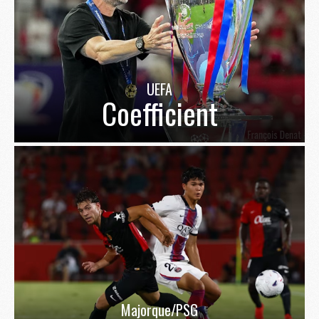
UEFA
Coefficient
Majorque/PSG