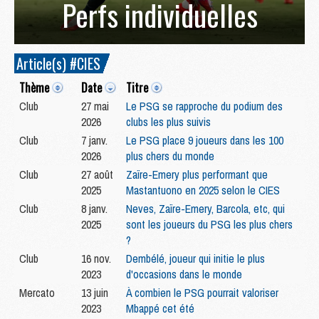
Perfs individuelles
Article(s) #CIES
Thème
Date
Titre
Club
27 mai
Le PSG se rapproche du podium des
2026
clubs les plus suivis
Club
7 janv.
Le PSG place 9 joueurs dans les 100
2026
plus chers du monde
Club
27 août
Zaïre-Emery plus performant que
2025
Mastantuono en 2025 selon le CIES
Club
8 janv.
Neves, Zaïre-Emery, Barcola, etc, qui
2025
sont les joueurs du PSG les plus chers
?
Club
16 nov.
Dembélé, joueur qui initie le plus
2023
d'occasions dans le monde
Mercato
13 juin
À combien le PSG pourrait valoriser
2023
Mbappé cet été