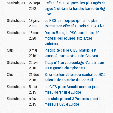
Statistiques
27 sept.
L’effectif du PSG parmi les plus âgés de
2022
Ligue 1 et dans la tranche basse du Big
Five
Statistiques
19 janv.
Le PSG est l’équipe qui fait le plus
2021
tourner son effectif au sein du Big-Five
Statistiques
18 mai
Depuis 5 ans, le PSG dans le top 10
2020
mondial des équipes aux larges
victoires
Club
9 mai
Plébiscité par le CIES, Matuidi est
2016
annoncé dans le viseur de Chelsea
Statistiques
25 avr.
Trapp n°1 au pourcentage d'arrêts dans
2016
les 5 grands championnats
Club
21 déc.
Silva meilleur défenseur central de 2015
2015
selon l'Observatoire du Football
Statistiques
5 mai
Le CIES place Verratti meilleur jeune
2015
milieu défensif d'Europe
Statistiques
4 févr.
Les stats placent 3 Parisiens parmi les
2015
meilleurs U23 d'Europe