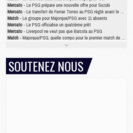
Mercato
- Le PSG prépare une nouvelle offre pour Suzuki
Mercato
- Le transfert de Ferran Torres au PSG réglé avant le 12 août ?
Match
- Le groupe pour Majorque/PSG avec 11 absents
Mercato
- Le PSG officialise un quatrième prêt
Mercato
- Liverpool ne veut pas que Barcola au PSG
Match
- Majorque/PSG, quelle compo pour le premier match de la saison 2026/27 ?
MARDI 04 AOÛT
Europe
- Les chapeaux provisoires de la Ligue des champions 2026/27
SOUTENEZ NOUS
Podcast
- Podcast CulturePSG : Akliouche présenté par un fan de Monaco
Club
- Le PSG dévoile sa première collection d'entraînement pour 2026/2027
Discipline
- Un arbitre inattendu, mais porte-bonheur pour Lens/PSG
Match
- Majorque/PSG, sur quelle chaine et à quelle heure regarder le match ?
Mercato
- Le plan du PSG pour Suzuki et Chevalier se précise
Mercato
- L'Ajax refuse la première offre du PSG pour Godts
Mercato
- Le PSG veut accélérer, Ferran Torres temporise
Mercato
- Liverpool encore très loin du compte pour Barcola
LUNDI 03 AOÛT
Match
- Podcast CulturePSG : Mercato (Godts, Suzuki, Akliouche, Barcola, etc)