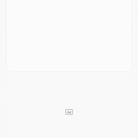
Mercato
- L'Ajax attend bien plus de 45M pour Mika Godts
Club
- Quatre retours importants dans le groupe du PSG, et un plus discret
Mercato
- Ayari file en Ligue 2
Club
- Le PSG s'associe avec un géant de la tech
Mercato
- Vu d'Italie, le transfert de Suzuki au PSG est bien engagé
Mercato
- Ferran Torres ne serait pas à vendre, mais...
Europe
- Gros coup dur pour Aston Villa avant de croiser le PSG
DIMANCHE 02 AOÛT
Mercato
- Le transfert de Kolo Muani à la Juventus est officiel
Mercato
- [MAJ] Le PSG a fait une grosse offre à Parme pour Suzuki
Mercato
- Le PSG a envoyé une première offre pour Mika Godts
Club
- Après Pacho, d'autres retours en vue
Mercato
- Changement de dernière minute pour Kolo Muani
SAMEDI 01 AOÛT
Mercato
- L'agent de Mika Godts confirme un accord avec le PSG
Club
- Quels numéros de maillot pour Akliouche et Digne au PSG ?
Match
- Un hommage prévu lors de Brest/PSG
Mercato
- Le PSG et le Barça ont rendez-vous pour Ferran Torres