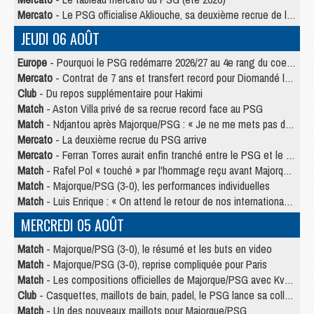
Mercato
- Le PSG officialise Akliouche, sa deuxième recrue de l’été
JEUDI 06 AOÛT
Europe
- Pourquoi le PSG redémarre 2026/27 au 4e rang du coefficient UEFA
Mercato
- Contrat de 7 ans et transfert record pour Diomandé loin du PSG
Club
- Du repos supplémentaire pour Hakimi
Match
- Aston Villa privé de sa recrue record face au PSG
Match
- Ndjantou après Majorque/PSG : « Je ne me mets pas de plafond »
Mercato
- La deuxième recrue du PSG arrive
Mercato
- Ferran Torres aurait enfin tranché entre le PSG et le Barça
Match
- Rafel Pol « touché » par l'hommage reçu avant Majorque/PSG
Match
- Majorque/PSG (3-0), les performances individuelles
Match
- Luis Enrique : « On attend le retour de nos internationaux »
MERCREDI 05 AOÛT
Match
- Majorque/PSG (3-0), le résumé et les buts en video
Match
- Majorque/PSG (3-0), reprise compliquée pour Paris
Match
- Les compositions officielles de Majorque/PSG avec Kvara et de nombreux jeunes
Club
- Casquettes, maillots de bain, padel, le PSG lance sa collection été
Match
- Un des nouveaux maillots pour Majorque/PSG