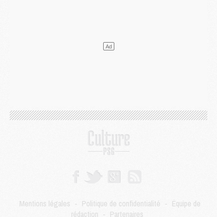
Match
- Majorque/PSG, quelle compo pour le premier match de la saison 2026/27 ?
MARDI 04 AOÛT
Europe
- Les chapeaux provisoires de la Ligue des champions 2026/27
Podcast
- Podcast CulturePSG : Akliouche présenté par un fan de Monaco
Club
- Le PSG dévoile sa première collection d'entraînement pour 2026/2027
Discipline
- Un arbitre inattendu, mais porte-bonheur pour Lens/PSG
Match
- Majorque/PSG, sur quelle chaine et à quelle heure regarder le match ?
Mercato
- Le plan du PSG pour Suzuki et Chevalier se précise
Mercato
- L'Ajax refuse la première offre du PSG pour Godts
Mercato
- Le PSG veut accélérer, Ferran Torres temporise
Mercato
- Liverpool encore très loin du compte pour Barcola
LUNDI 03 AOÛT
Match
- Podcast CulturePSG : Mercato (Godts, Suzuki, Akliouche, Barcola, etc)
Mercato
- L'Ajax attend bien plus de 45M pour Mika Godts
Club
- Quatre retours importants dans le groupe du PSG, et un plus discret
Mercato
- Ayari file en Ligue 2
Club
- Le PSG s'associe avec un géant de la tech
Mentions légales
-
Politique de confidentialité
-
Équipe de
Mercato
- Vu d'Italie, le transfert de Suzuki au PSG est bien engagé
rédaction
-
Partenaires