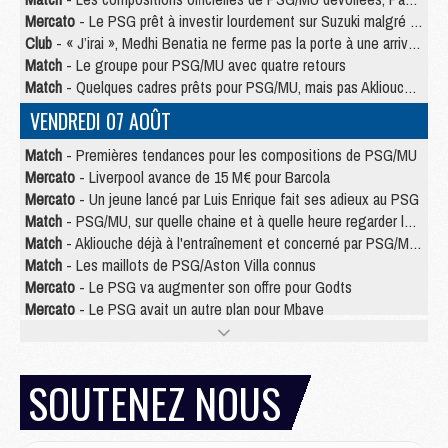
Mercato
- Le PSG prêt à investir lourdement sur Suzuki malgré Safonov et Chevalier
Club
- « J’irai », Medhi Benatia ne ferme pas la porte à une arrivée au PSG
Match
- Le groupe pour PSG/MU avec quatre retours
Match
- Quelques cadres prêts pour PSG/MU, mais pas Akliouche ?
VENDREDI 07 AOÛT
Match
- Premières tendances pour les compositions de PSG/MU
Mercato
- Liverpool avance de 15 M€ pour Barcola
Mercato
- Un jeune lancé par Luis Enrique fait ses adieux au PSG
Match
- PSG/MU, sur quelle chaine et à quelle heure regarder le match ?
Match
- Akliouche déjà à l'entraînement et concerné par PSG/MU ?
Match
- Les maillots de PSG/Aston Villa connus
Mercato
- Le PSG va augmenter son offre pour Godts
Mercato
- Le PSG avait un autre plan pour Mbaye
Mercato
- Le tableau mercato du PSG (été 2026)
Mercato
- Le PSG officialise Akliouche, sa deuxième recrue de l’été
SOUTENEZ NOUS
JEUDI 06 AOÛT
Europe
- Pourquoi le PSG redémarre 2026/27 au 4e rang du coefficient UEFA
Mercato
- Contrat de 7 ans et transfert record pour Diomandé loin du PSG