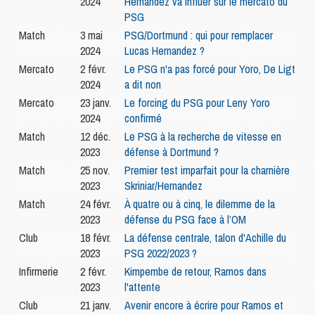
2024
Hernandez va influer sur le mercato du
PSG
Match
3 mai
PSG/Dortmund : qui pour remplacer
2024
Lucas Hernandez ?
Mercato
2 févr.
Le PSG n'a pas forcé pour Yoro, De Ligt
2024
a dit non
Mercato
23 janv.
Le forcing du PSG pour Leny Yoro
2024
confirmé
Match
12 déc.
Le PSG à la recherche de vitesse en
2023
défense à Dortmund ?
Match
25 nov.
Premier test imparfait pour la charnière
2023
Skriniar/Hernandez
Match
24 févr.
À quatre ou à cinq, le dilemme de la
2023
défense du PSG face à l’OM
Club
18 févr.
La défense centrale, talon d'Achille du
2023
PSG 2022/2023 ?
Infirmerie
2 févr.
Kimpembe de retour, Ramos dans
2023
l'attente
Club
21 janv.
Avenir encore à écrire pour Ramos et