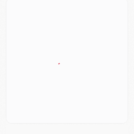
Club
- Du repos supplémentaire pour Hakimi
Match
- Aston Villa privé de sa recrue record face au PSG
Match
- Ndjantou après Majorque/PSG : « Je ne me mets pas de plafond »
Mercato
- La deuxième recrue du PSG arrive
Mercato
- Ferran Torres aurait enfin tranché entre le PSG et le Barça
Match
- Rafel Pol « touché » par l'hommage reçu avant Majorque/PSG
Match
- Majorque/PSG (3-0), les performances individuelles
Match
- Luis Enrique : « On attend le retour de nos internationaux »
MERCREDI 05 AOÛT
Match
- Majorque/PSG (3-0), le résumé et les buts en video
Match
- Majorque/PSG (3-0), reprise compliquée pour Paris
Match
- Les compositions officielles de Majorque/PSG avec Kvara et de nombreux jeunes
Club
- Casquettes, maillots de bain, padel, le PSG lance sa collection été
Match
- Un des nouveaux maillots pour Majorque/PSG
Mercato
- Le PSG prépare une nouvelle offre pour Suzuki
Mercato
- Le transfert de Ferran Torres au PSG réglé avant le 12 août ?
Match
- Le groupe pour Majorque/PSG avec 11 absents
Mercato
- Le PSG officialise un quatrième prêt
Mercato
- Liverpool ne veut pas que Barcola au PSG