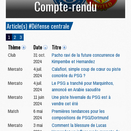
Compte-rendu
Article(s) #Défense centrale
1
2
3
Thème
Date
Titre
Club
31 oct.
Pacho ravi de la future concurrence de
2024
Kimpembe et Hernandez
Mercato
4 juil.
Calafiori, simple coup de cœur ou piste
2024
concrète du PSG ?
Mercato
4 juil.
Le PSG a tranché pour Marquinhos,
2024
annoncé en Arabie saoudite
Mercato
11 juin
Une piste hivernale du PSG est à
2024
vendre cet été
Match
6 mai
Premières tendances pour les
2024
compositions de PSG/Dortmund
Mercato
3 mai
Comment la blessure de Lucas