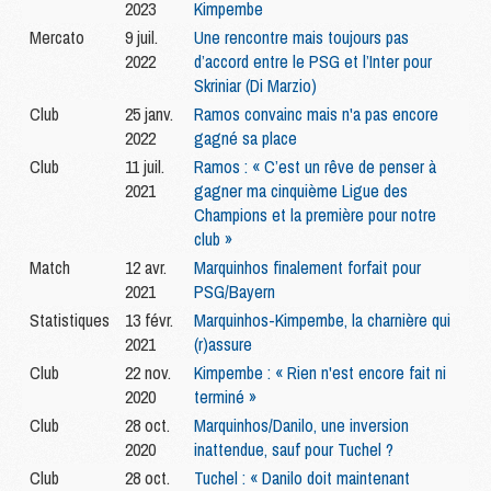
2023
Kimpembe
Mercato
9 juil.
Une rencontre mais toujours pas
2022
d’accord entre le PSG et l’Inter pour
Skriniar (Di Marzio)
Club
25 janv.
Ramos convainc mais n'a pas encore
2022
gagné sa place
Club
11 juil.
Ramos : « C’est un rêve de penser à
2021
gagner ma cinquième Ligue des
Champions et la première pour notre
club »
Match
12 avr.
Marquinhos finalement forfait pour
2021
PSG/Bayern
Statistiques
13 févr.
Marquinhos-Kimpembe, la charnière qui
2021
(r)assure
Club
22 nov.
Kimpembe : « Rien n'est encore fait ni
2020
terminé »
Club
28 oct.
Marquinhos/Danilo, une inversion
2020
inattendue, sauf pour Tuchel ?
Club
28 oct.
Tuchel : « Danilo doit maintenant