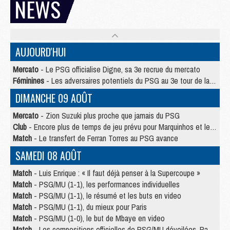
NEWS
AUJOURD'HUI
Mercato
- Le PSG officialise Digne, sa 3e recrue du mercato
Féminines
- Les adversaires potentiels du PSG au 3e tour de la Ligue des Champions féminine
DIMANCHE 09 AOÛT
Mercato
- Zion Suzuki plus proche que jamais du PSG
Club
- Encore plus de temps de jeu prévu pour Marquinhos et les Portugais en Supercoupe
Match
- Le transfert de Ferran Torres au PSG avance
SAMEDI 08 AOÛT
Match
- Luis Enrique : « Il faut déjà penser à la Supercoupe »
Match
- PSG/MU (1-1), les performances individuelles
Match
- PSG/MU (1-1), le résumé et les buts en video
Match
- PSG/MU (1-1), du mieux pour Paris
Match
- PSG/MU (1-0), le but de Mbaye en video
Match
- Les compositions officielles de PSG/MU dévoilées, Pacho titulaire