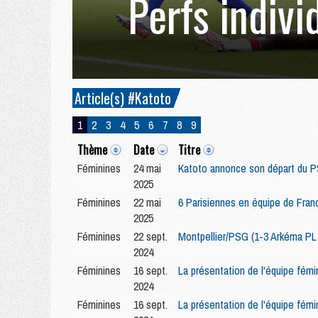
Perfs indivi
Article(s) #Katoto
1
2
3
4
5
6
7
8
9
Thème
Date
Titre
Féminines
24 mai
Katoto annonce son départ du 
2025
Féminines
22 mai
6 Parisiennes en équipe de Fran
2025
Féminines
22 sept.
Montpellier/PSG (1-3 Arkéma PL 
2024
Féminines
16 sept.
La présentation de l'équipe fém
2024
Féminines
16 sept.
La présentation de l'équipe fém