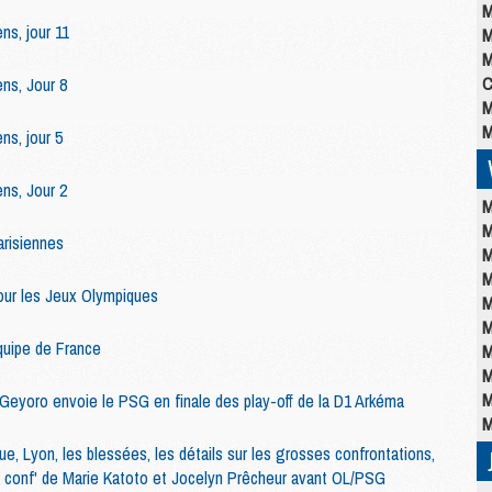
M
ns, jour 11
M
M
C
ns, Jour 8
M
M
ns, jour 5
ns, Jour 2
M
M
arisiennes
M
M
our les Jeux Olympiques
M
M
quipe de France
M
M
M
Geyoro envoie le PSG en finale des play-off de la D1 Arkéma
M
ue, Lyon, les blessées, les détails sur les grosses confrontations,
, la conf' de Marie Katoto et Jocelyn Prêcheur avant OL/PSG