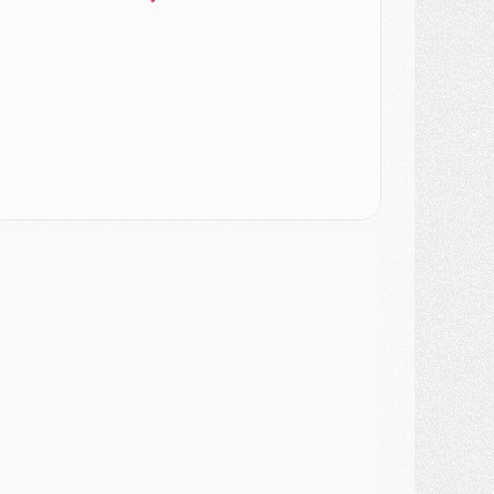
ercato
- Le PSG officialise un quatrième prêt
ercato
- Liverpool ne veut pas que Barcola au PSG
atch
- Majorque/PSG, quelle compo pour le premier match de la saison 2026/27 ?
MARDI 04 AOÛT
urope
- Les chapeaux provisoires de la Ligue des champions 2026/27
odcast
- Podcast CulturePSG : Akliouche présenté par un fan de Monaco
lub
- Le PSG dévoile sa première collection d'entraînement pour 2026/2027
iscipline
- Un arbitre inattendu, mais porte-bonheur pour Lens/PSG
atch
- Majorque/PSG, sur quelle chaine et à quelle heure regarder le match ?
ercato
- Le plan du PSG pour Suzuki et Chevalier se précise
ercato
- L'Ajax refuse la première offre du PSG pour Godts
ercato
- Le PSG veut accélérer, Ferran Torres temporise
ercato
- Liverpool encore très loin du compte pour Barcola
LUNDI 03 AOÛT
atch
- Podcast CulturePSG : Mercato (Godts, Suzuki, Akliouche, Barcola, etc)
ercato
- L'Ajax attend bien plus de 45M pour Mika Godts
lub
- Quatre retours importants dans le groupe du PSG, et un plus discret
ercato
- Ayari file en Ligue 2
lub
- Le PSG s'associe avec un géant de la tech