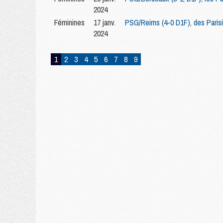
2024
Féminines
17 janv.
PSG/Reims (4-0 D1F), des Parisi
2024
1
2
3
4
5
6
7
8
9