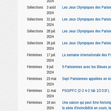
2024
Sélections
3 août
Les Jeux Olympiques des Parisie
2024
Sélections
31 juil.
Les Jeux Olympiques des Parisie
2024
Sélections
28 juil.
Les Jeux Olympiques des Parisie
2024
Sélections
26 juil.
Les Jeux Olympiques des Parisie
2024
Féminines
17 juil.
La semaine internationale des P
2024
Féminines
9 juil.
5 Parisiennes avec les Bleues p
2024
Féminines
23 mai
Sept Parisiennes appelées en é
2024
Féminines
11 mai
PSG/PFC (2-2 4-2 tab 1/2 D1F), 
2024
Féminines
19 avr.
Une saison qui peut être historiq
2024
la série d'invincibilité en cours