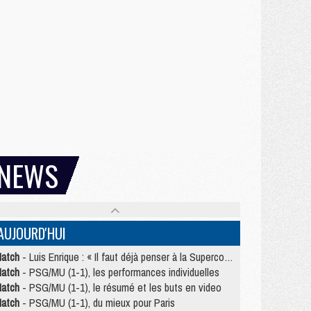
NEWS
AUJOURD'HUI
atch
- Luis Enrique : « Il faut déjà penser à la Supercoupe »
atch
- PSG/MU (1-1), les performances individuelles
atch
- PSG/MU (1-1), le résumé et les buts en video
atch
- PSG/MU (1-1), du mieux pour Paris