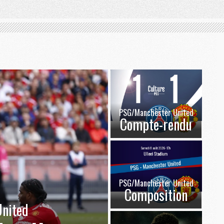
PSG/Manchester United
Compte-rendu
PSG/Manchester United
Composition
nited