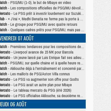
atch
- PSG/MU (1-0), le but de Mbaye en video
atch
- Les compositions officielles de PSG/MU dévoilées, Pacho titulaire
ercato
- Le PSG prêt à investir lourdement sur Suzuki malgré Safonov et Chevalier
lub
- « J’irai », Medhi Benatia ne ferme pas la porte à une arrivée au PSG
atch
- Le groupe pour PSG/MU avec quatre retours
atch
- Quelques cadres prêts pour PSG/MU, mais pas Akliouche ?
VENDREDI 07 AOÛT
atch
- Premières tendances pour les compositions de PSG/MU
ercato
- Liverpool avance de 15 M€ pour Barcola
ercato
- Un jeune lancé par Luis Enrique fait ses adieux au PSG
atch
- PSG/MU, sur quelle chaine et à quelle heure regarder le match ?
atch
- Akliouche déjà à l'entraînement et concerné par PSG/MU ?
atch
- Les maillots de PSG/Aston Villa connus
ercato
- Le PSG va augmenter son offre pour Godts
ercato
- Le PSG avait un autre plan pour Mbaye
ercato
- Le tableau mercato du PSG (été 2026)
ercato
- Le PSG officialise Akliouche, sa deuxième recrue de l’été
JEUDI 06 AOÛT