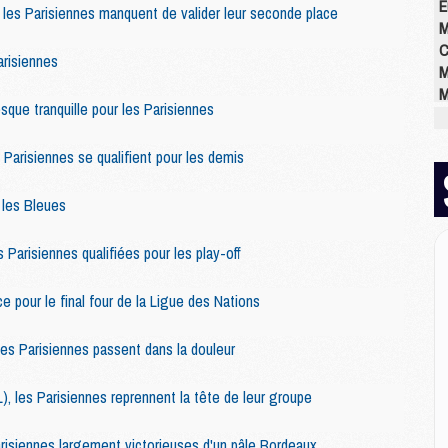
E
les Parisiennes manquent de valider leur seconde place
M
C
arisiennes
M
M
sque tranquille pour les Parisiennes
M
M
arisiennes se qualifient pour les demis
M
M
M
 les Bleues
 Parisiennes qualifiées pour les play-off
M
M
 pour le final four de la Ligue des Nations
M
C
es Parisiennes passent dans la douleur
M
M
 les Parisiennes reprennent la tête de leur groupe
M
M
risiennes largement victorieuses d'un pâle Bordeaux