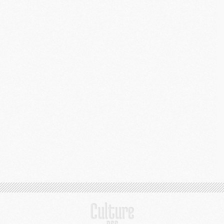
M
M
E
M
M
M
C
M
M
C
M
M
M
M