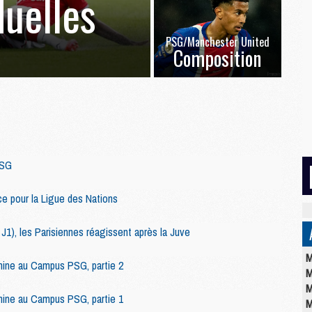
duelles
PSG/Manchester United
Composition
PSG
ce pour la Ligue des Nations
J1), les Parisiennes réagissent après la Juve
M
inine au Campus PSG, partie 2
M
M
inine au Campus PSG, partie 1
M