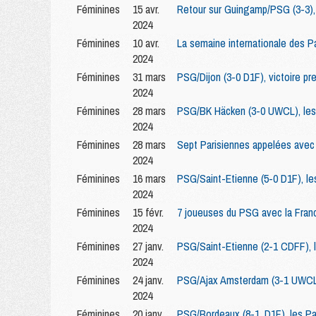
Féminines
15 avr.
Retour sur Guingamp/PSG (3-3), 
2024
Féminines
10 avr.
La semaine internationale des P
2024
Féminines
31 mars
PSG/Dijon (3-0 D1F), victoire pre
2024
Féminines
28 mars
PSG/BK Häcken (3-0 UWCL), les P
2024
Féminines
28 mars
Sept Parisiennes appelées avec
2024
Féminines
16 mars
PSG/Saint-Etienne (5-0 D1F), les
2024
Féminines
15 févr.
7 joueuses du PSG avec la France
2024
Féminines
27 janv.
PSG/Saint-Etienne (2-1 CDFF), l
2024
Féminines
24 janv.
PSG/Ajax Amsterdam (3-1 UWCL),
2024
Féminines
20 janv.
PSG/Bordeaux (8-1, D1F), les Pa