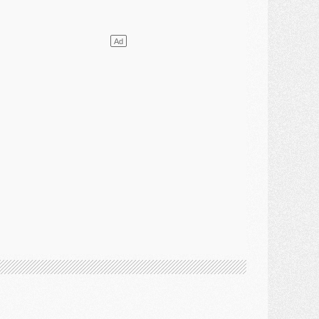
ercato
- Vu d'Italie, le transfert de Suzuki au PSG est bien engagé
ercato
- Ferran Torres ne serait pas à vendre, mais...
urope
- Gros coup dur pour Aston Villa avant de croiser le PSG
DIMANCHE 02 AOÛT
ercato
- Le transfert de Kolo Muani à la Juventus est officiel
ercato
- [MAJ] Le PSG a fait une grosse offre à Parme pour Suzuki
ercato
- Le PSG a envoyé une première offre pour Mika Godts
lub
- Après Pacho, d'autres retours en vue
ercato
- Changement de dernière minute pour Kolo Muani
SAMEDI 01 AOÛT
ercato
- L'agent de Mika Godts confirme un accord avec le PSG
lub
- Quels numéros de maillot pour Akliouche et Digne au PSG ?
atch
- Un hommage prévu lors de Brest/PSG
ercato
- Le PSG et le Barça ont rendez-vous pour Ferran Torres
ercato
- Guéla Doué dans les listes du PSG
ercato
- Le transfert de Mika Godts au PSG en bonne voie
VENDREDI 31 JUILLET