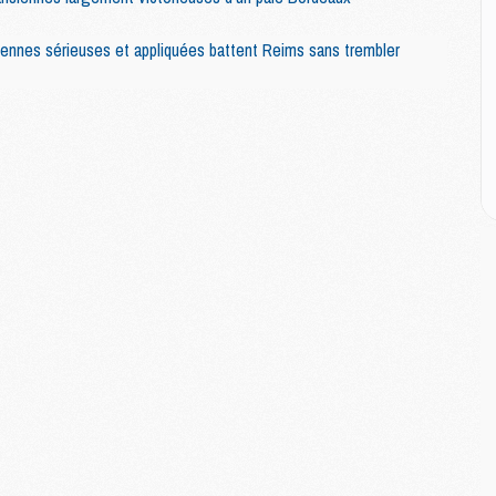
M
M
M
ennes sérieuses et appliquées battent Reims sans trembler
E
P
C
D
M
M
M
M
M
M
M
C
M
C