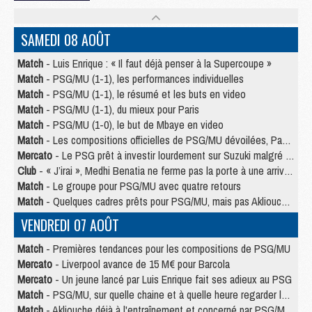
SAMEDI 08 AOÛT
Match
- Luis Enrique : « Il faut déjà penser à la Supercoupe »
Match
- PSG/MU (1-1), les performances individuelles
Match
- PSG/MU (1-1), le résumé et les buts en video
Match
- PSG/MU (1-1), du mieux pour Paris
Match
- PSG/MU (1-0), le but de Mbaye en video
Match
- Les compositions officielles de PSG/MU dévoilées, Pacho titulaire
Mercato
- Le PSG prêt à investir lourdement sur Suzuki malgré Safonov et Chevalier
Club
- « J’irai », Medhi Benatia ne ferme pas la porte à une arrivée au PSG
Match
- Le groupe pour PSG/MU avec quatre retours
Match
- Quelques cadres prêts pour PSG/MU, mais pas Akliouche ?
VENDREDI 07 AOÛT
Match
- Premières tendances pour les compositions de PSG/MU
Mercato
- Liverpool avance de 15 M€ pour Barcola
Mercato
- Un jeune lancé par Luis Enrique fait ses adieux au PSG
Match
- PSG/MU, sur quelle chaine et à quelle heure regarder le match ?
Match
- Akliouche déjà à l'entraînement et concerné par PSG/MU ?