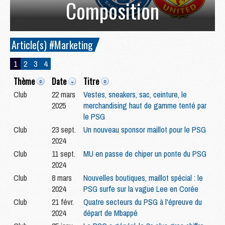
Composition
Article(s) #Marketing
1
2
3
4
Thème
Date
Titre
Club
22 mars
Vestes, sneakers, sac, ceinture, le
2025
merchandising haut de gamme tenté par
le PSG
Club
23 sept.
Un nouveau sponsor maillot pour le PSG
2024
Club
11 sept.
MU en passe de chiper un ponte du PSG
2024
Club
8 mars
Nouvelles boutiques, maillot spécial : le
2024
PSG surfe sur la vague Lee en Corée
Club
21 févr.
Quatre secteurs du PSG à l'épreuve du
2024
départ de Mbappé