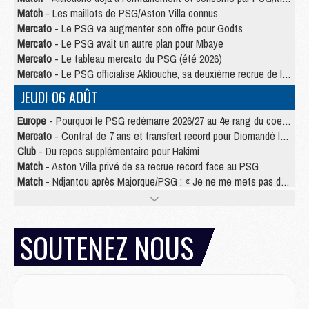
Match
- Les maillots de PSG/Aston Villa connus
Mercato
- Le PSG va augmenter son offre pour Godts
Mercato
- Le PSG avait un autre plan pour Mbaye
Mercato
- Le tableau mercato du PSG (été 2026)
Mercato
- Le PSG officialise Akliouche, sa deuxième recrue de l’été
JEUDI 06 AOÛT
Europe
- Pourquoi le PSG redémarre 2026/27 au 4e rang du coefficient UEFA
Mercato
- Contrat de 7 ans et transfert record pour Diomandé loin du PSG
Club
- Du repos supplémentaire pour Hakimi
Match
- Aston Villa privé de sa recrue record face au PSG
Match
- Ndjantou après Majorque/PSG : « Je ne me mets pas de plafond »
Mercato
- La deuxième recrue du PSG arrive
Mercato
- Ferran Torres aurait enfin tranché entre le PSG et le Barça
Match
- Rafel Pol « touché » par l'hommage reçu avant Majorque/PSG
SOUTENEZ NOUS
Match
- Majorque/PSG (3-0), les performances individuelles
Match
- Luis Enrique : « On attend le retour de nos internationaux »
MERCREDI 05 AOÛT
Match
- Majorque/PSG (3-0), le résumé et les buts en video