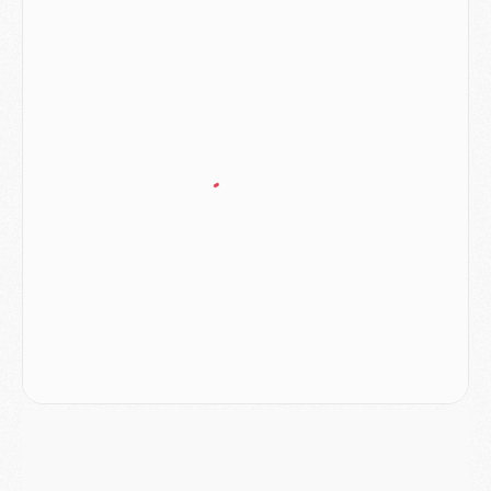
Match
- Majorque/PSG (3-0), reprise compliquée pour Paris
Match
- Les compositions officielles de Majorque/PSG avec Kvara et de nombreux jeunes
Club
- Casquettes, maillots de bain, padel, le PSG lance sa collection été
Match
- Un des nouveaux maillots pour Majorque/PSG
Mercato
- Le PSG prépare une nouvelle offre pour Suzuki
Mercato
- Le transfert de Ferran Torres au PSG réglé avant le 12 août ?
Match
- Le groupe pour Majorque/PSG avec 11 absents
Mercato
- Le PSG officialise un quatrième prêt
Mercato
- Liverpool ne veut pas que Barcola au PSG
Match
- Majorque/PSG, quelle compo pour le premier match de la saison 2026/27 ?
MARDI 04 AOÛT
Europe
- Les chapeaux provisoires de la Ligue des champions 2026/27
Podcast
- Podcast CulturePSG : Akliouche présenté par un fan de Monaco
Club
- Le PSG dévoile sa première collection d'entraînement pour 2026/2027
Discipline
- Un arbitre inattendu, mais porte-bonheur pour Lens/PSG
Match
- Majorque/PSG, sur quelle chaine et à quelle heure regarder le match ?
Mercato
- Le plan du PSG pour Suzuki et Chevalier se précise
Mercato
- L'Ajax refuse la première offre du PSG pour Godts
Mercato
- Le PSG veut accélérer, Ferran Torres temporise