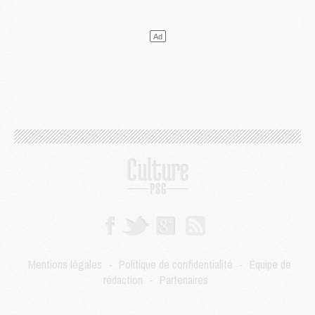
Mercato
- Liverpool encore très loin du compte pour Barcola
LUNDI 03 AOÛT
Match
- Podcast CulturePSG : Mercato (Godts, Suzuki, Akliouche, Barcola, etc)
Mercato
- L'Ajax attend bien plus de 45M pour Mika Godts
Club
- Quatre retours importants dans le groupe du PSG, et un plus discret
Mercato
- Ayari file en Ligue 2
Club
- Le PSG s'associe avec un géant de la tech
Mercato
- Vu d'Italie, le transfert de Suzuki au PSG est bien engagé
Mercato
- Ferran Torres ne serait pas à vendre, mais...
Europe
- Gros coup dur pour Aston Villa avant de croiser le PSG
DIMANCHE 02 AOÛT
Mercato
- Le transfert de Kolo Muani à la Juventus est officiel
Mercato
- [MAJ] Le PSG a fait une grosse offre à Parme pour Suzuki
Mercato
- Le PSG a envoyé une première offre pour Mika Godts
Club
- Après Pacho, d'autres retours en vue
Mentions légales
-
Politique de confidentialité
-
Équipe de
Mercato
- Changement de dernière minute pour Kolo Muani
rédaction
-
Partenaires
SAMEDI 01 AOÛT