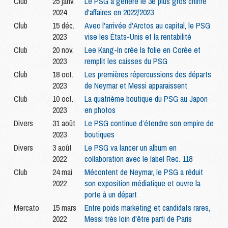
Club
25 janv.
Le PSG a généré le 3e plus gros chiffre
2024
d'affaires en 2022/2023
Club
15 déc.
Avec l'arrivée d'Arctos au capital, le PSG
2023
vise les États-Unis et la rentabilité
Club
20 nov.
Lee Kang-In crée la folie en Corée et
2023
remplit les caisses du PSG
Club
18 oct.
Les premières répercussions des départs
2023
de Neymar et Messi apparaissent
Club
10 oct.
La quatrième boutique du PSG au Japon
2023
en photos
Divers
31 août
Le PSG continue d’étendre son empire de
2023
boutiques
Divers
3 août
Le PSG va lancer un album en
2022
collaboration avec le label Rec. 118
Club
24 mai
Mécontent de Neymar, le PSG a réduit
2022
son exposition médiatique et ouvre la
porte à un départ
Mercato
15 mars
Entre poids marketing et candidats rares,
2022
Messi très loin d'être parti de Paris