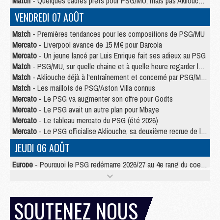
Match
- Quelques cadres prêts pour PSG/MU, mais pas Akliouche ?
VENDREDI 07 AOÛT
Match
- Premières tendances pour les compositions de PSG/MU
Mercato
- Liverpool avance de 15 M€ pour Barcola
Mercato
- Un jeune lancé par Luis Enrique fait ses adieux au PSG
Match
- PSG/MU, sur quelle chaine et à quelle heure regarder le match ?
Match
- Akliouche déjà à l'entraînement et concerné par PSG/MU ?
Match
- Les maillots de PSG/Aston Villa connus
Mercato
- Le PSG va augmenter son offre pour Godts
Mercato
- Le PSG avait un autre plan pour Mbaye
Mercato
- Le tableau mercato du PSG (été 2026)
Mercato
- Le PSG officialise Akliouche, sa deuxième recrue de l’été
JEUDI 06 AOÛT
Europe
- Pourquoi le PSG redémarre 2026/27 au 4e rang du coefficient UEFA
Mercato
- Contrat de 7 ans et transfert record pour Diomandé loin du PSG
Club
- Du repos supplémentaire pour Hakimi
Match
- Aston Villa privé de sa recrue record face au PSG
SOUTENEZ NOUS
Match
- Ndjantou après Majorque/PSG : « Je ne me mets pas de plafond »
Mercato
- La deuxième recrue du PSG arrive