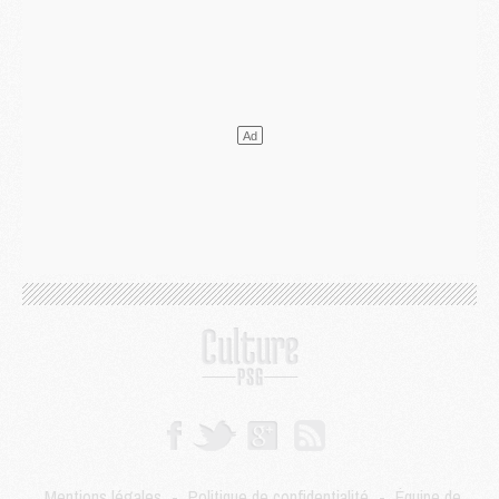
Podcast
- Podcast CulturePSG : Akliouche présenté par un fan de Monaco
Club
- Le PSG dévoile sa première collection d'entraînement pour 2026/2027
Discipline
- Un arbitre inattendu, mais porte-bonheur pour Lens/PSG
Match
- Majorque/PSG, sur quelle chaine et à quelle heure regarder le match ?
Mercato
- Le plan du PSG pour Suzuki et Chevalier se précise
Mercato
- L'Ajax refuse la première offre du PSG pour Godts
Mercato
- Le PSG veut accélérer, Ferran Torres temporise
Mercato
- Liverpool encore très loin du compte pour Barcola
LUNDI 03 AOÛT
Match
- Podcast CulturePSG : Mercato (Godts, Suzuki, Akliouche, Barcola, etc)
Mercato
- L'Ajax attend bien plus de 45M pour Mika Godts
Club
- Quatre retours importants dans le groupe du PSG, et un plus discret
Mercato
- Ayari file en Ligue 2
Club
- Le PSG s'associe avec un géant de la tech
Mercato
- Vu d'Italie, le transfert de Suzuki au PSG est bien engagé
Mercato
- Ferran Torres ne serait pas à vendre, mais...
Europe
- Gros coup dur pour Aston Villa avant de croiser le PSG
DIMANCHE 02 AOÛT
Mentions légales
-
Politique de confidentialité
-
Équipe de