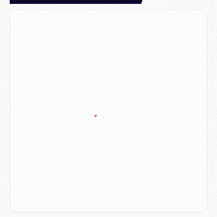
Mercato
- Ferran Torres aurait enfin tranché entre le PSG et le Barça
Match
- Rafel Pol « touché » par l'hommage reçu avant Majorque/PSG
Match
- Majorque/PSG (3-0), les performances individuelles
Match
- Luis Enrique : « On attend le retour de nos internationaux »
MERCREDI 05 AOÛT
Match
- Majorque/PSG (3-0), le résumé et les buts en video
Match
- Majorque/PSG (3-0), reprise compliquée pour Paris
Match
- Les compositions officielles de Majorque/PSG avec Kvara et de nombreux jeunes
Club
- Casquettes, maillots de bain, padel, le PSG lance sa collection été
Match
- Un des nouveaux maillots pour Majorque/PSG
Mercato
- Le PSG prépare une nouvelle offre pour Suzuki
Mercato
- Le transfert de Ferran Torres au PSG réglé avant le 12 août ?
Match
- Le groupe pour Majorque/PSG avec 11 absents
Mercato
- Le PSG officialise un quatrième prêt
Mercato
- Liverpool ne veut pas que Barcola au PSG
Match
- Majorque/PSG, quelle compo pour le premier match de la saison 2026/27 ?
MARDI 04 AOÛT
Europe
- Les chapeaux provisoires de la Ligue des champions 2026/27