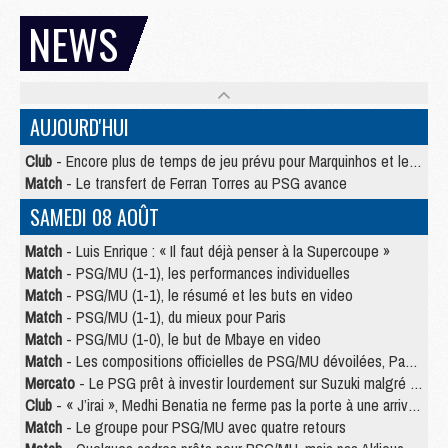
NEWS
AUJOURD'HUI
Club
- Encore plus de temps de jeu prévu pour Marquinhos et les Portugais en Supercoupe
Match
- Le transfert de Ferran Torres au PSG avance
SAMEDI 08 AOÛT
Match
- Luis Enrique : « Il faut déjà penser à la Supercoupe »
Match
- PSG/MU (1-1), les performances individuelles
Match
- PSG/MU (1-1), le résumé et les buts en video
Match
- PSG/MU (1-1), du mieux pour Paris
Match
- PSG/MU (1-0), le but de Mbaye en video
Match
- Les compositions officielles de PSG/MU dévoilées, Pacho titulaire
Mercato
- Le PSG prêt à investir lourdement sur Suzuki malgré Safonov et Chevalier
Club
- « J’irai », Medhi Benatia ne ferme pas la porte à une arrivée au PSG
Match
- Le groupe pour PSG/MU avec quatre retours