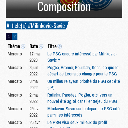
Composition
Article(s) #Milinkovic-Savic
1
2
Thème
Date
Titre
Mercato
17 mai
Le PSG encore intéressé par Milinkovic-
2023
Savic ?
Mercato
8 juin
Pogba, Bremer, Koulibaly, Kean, ce que le
2022
départ de Leonardo change pour le PSG
Mercato
3 mai
Un milieu relayeur, priorité du PSG cet été
2022
(LP)
Mercato
2 mai
Rafinha, Paredes, Pogba, etc, vers un
2022
nouvel été agité dans l’entrejeu du PSG
Mercato
29 avr.
Milinkovic-Savic sur le départ, le PSG cité
2022
parmi les intéressés
Mercato
25 avr.
Le PSG vise deux milieux de profil