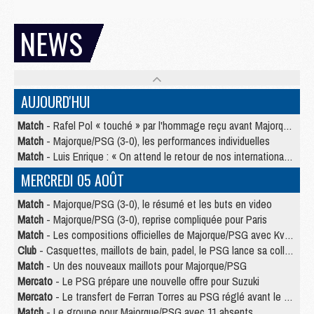
NEWS
AUJOURD'HUI
Match
- Rafel Pol « touché » par l'hommage reçu avant Majorque/PSG
Match
- Majorque/PSG (3-0), les performances individuelles
Match
- Luis Enrique : « On attend le retour de nos internationaux »
MERCREDI 05 AOÛT
Match
- Majorque/PSG (3-0), le résumé et les buts en video
Match
- Majorque/PSG (3-0), reprise compliquée pour Paris
Match
- Les compositions officielles de Majorque/PSG avec Kvara et de nombreux jeunes
Club
- Casquettes, maillots de bain, padel, le PSG lance sa collection été
Match
- Un des nouveaux maillots pour Majorque/PSG
Mercato
- Le PSG prépare une nouvelle offre pour Suzuki
Mercato
- Le transfert de Ferran Torres au PSG réglé avant le 12 août ?
Match
- Le groupe pour Majorque/PSG avec 11 absents