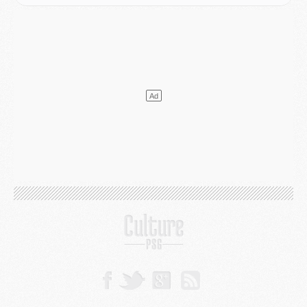
VENDREDI 31 JUILLET
Match
- Un diffuseur annoncé pour les deux premiers matchs amicaux du PSG
Mercato
- Le transfert d'Akliouche au PSG bouclé, le montant se précise
Club
- Un retour majeur dans le groupe du PSG
Club
- [MAJ] Ndjantou et deux jeunes du PSG annoncés dans un tournoi U21
Mercato
- L'étonnante piste Suzuki confirmée et onéreuse
JEUDI 30 JUILLET
Sélections
- Ancelotti fait le ménage au Brésil mais veut garder Marquinhos
Mercato
- Le statu quo du milieu du PSG se précise
Club
- Le PSG plutôt que la FIFA pour Al-Khelaïfi, poussé par l'UEFA ?
Mercato
- Le PSG presserait Ferran Torres de se décider, deux pistes de secours
Club
- Déguisements, shopping, double scouting, Luis Campos dévoile ses méthodes
Mercato
- Kroupi retiré du mercato
Mercato
- Enfin une avancée dans le transfert d'Akliouche
MERCREDI 29 JUILLET
Mercato
- Ferran Torres priorité du PSG, mais ouvert à tout
Mercato
- Première offre de Liverpool en approche pour Barcola