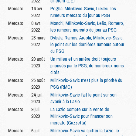
2022
différent (L'E)
Mercato
14 avr.
Pogba, Milinkovic-Savic, Lukaku, les
2022
rumeurs mercato du jour au PSG
Mercato
8 avr.
Monchi, Milinkovic-Savic, Leão, Romero,
2022
les rumeurs mercato du jour au PSG
Mercato
23 mars
Dybala, Ramos, Areola, Milinkovic-Savic,
2022
le point sur les dernières rumeurs autour
du PSG
Mercato
29 août
Un milieu et un arrière droit toujours
2020
priorisés par le PSG, de nombreux noms
cités
Mercato
25 août
Milinkovic-Savic n'est plus la priorité du
2020
PSG (RMC)
Mercato
24 juil.
Milinkovic-Savic fait le point sur son
2020
avenir à la Lazio
Mercato
9 juil.
La Lazio compte sur la vente de
2020
Milinkovic-Savic pour financer son
mercato (Gazzetta)
Mercato
6 juil.
Milinkovic-Savic va quitter la Lazio, le