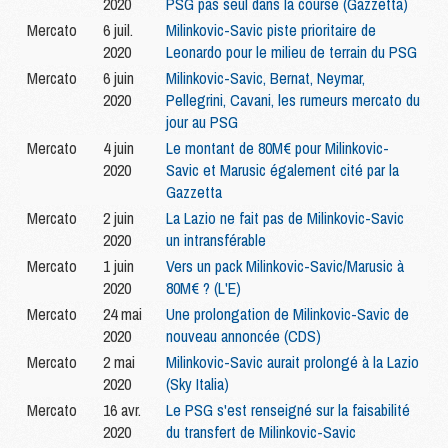
2020
PSG pas seul dans la course (Gazzetta)
Mercato
6 juil.
Milinkovic-Savic piste prioritaire de
2020
Leonardo pour le milieu de terrain du PSG
Mercato
6 juin
Milinkovic-Savic, Bernat, Neymar,
2020
Pellegrini, Cavani, les rumeurs mercato du
jour au PSG
Mercato
4 juin
Le montant de 80M€ pour Milinkovic-
2020
Savic et Marusic également cité par la
Gazzetta
Mercato
2 juin
La Lazio ne fait pas de Milinkovic-Savic
2020
un intransférable
Mercato
1 juin
Vers un pack Milinkovic-Savic/Marusic à
2020
80M€ ? (L'E)
Mercato
24 mai
Une prolongation de Milinkovic-Savic de
2020
nouveau annoncée (CDS)
Mercato
2 mai
Milinkovic-Savic aurait prolongé à la Lazio
2020
(Sky Italia)
Mercato
16 avr.
Le PSG s'est renseigné sur la faisabilité
2020
du transfert de Milinkovic-Savic