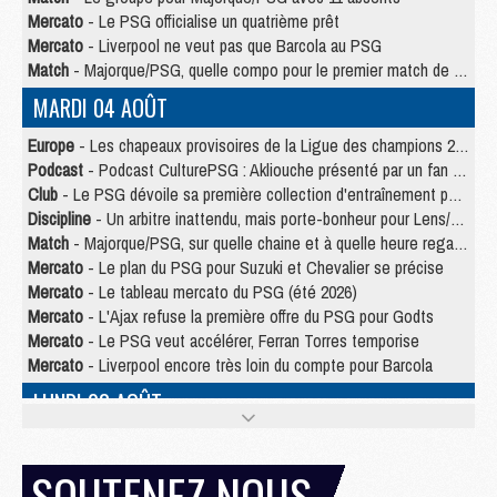
Mercato
- Le PSG officialise un quatrième prêt
Mercato
- Liverpool ne veut pas que Barcola au PSG
Match
- Majorque/PSG, quelle compo pour le premier match de la saison 2026/27 ?
MARDI 04 AOÛT
Europe
- Les chapeaux provisoires de la Ligue des champions 2026/27
Podcast
- Podcast CulturePSG : Akliouche présenté par un fan de Monaco
Club
- Le PSG dévoile sa première collection d'entraînement pour 2026/2027
Discipline
- Un arbitre inattendu, mais porte-bonheur pour Lens/PSG
Match
- Majorque/PSG, sur quelle chaine et à quelle heure regarder le match ?
Mercato
- Le plan du PSG pour Suzuki et Chevalier se précise
Mercato
- Le tableau mercato du PSG (été 2026)
Mercato
- L'Ajax refuse la première offre du PSG pour Godts
Mercato
- Le PSG veut accélérer, Ferran Torres temporise
Mercato
- Liverpool encore très loin du compte pour Barcola
LUNDI 03 AOÛT
Match
- Podcast CulturePSG : Mercato (Godts, Suzuki, Akliouche, Barcola, etc)
Mercato
- L'Ajax attend bien plus de 45M pour Mika Godts
SOUTENEZ NOUS
Club
- Quatre retours importants dans le groupe du PSG, et un plus discret