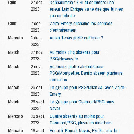
Club
27 déc.
Donnarumma : « Si tu commets une
2023
erreur, Luis Enrique va te dire que tu n'es
pas un robot »
Club
7 déc.
Zaïre-Emery enchaîne les séances
2023
d'entraînement
Mercato
1 déc.
Arnau Tenas prêté cet hiver ?
2023
Match
27 nov.
Au moins cinq absents pour
2023
PSG/Newcastle
Match
2 nov.
Au moins quatre absents pour
2023
PSG/Montpellier, Danilo absent plusieurs
semaines
Match
25 oct.
Le groupe pour PSG/Milan AC avec Zaïre-
2023
Emery
Match
29 sept.
Le groupe pour Clermont/PSG sans
2023
Navas
Mercato
29 sept.
Quatre absents au moins pour
2023
Clermont/PSG, plusieurs incertains
Mercato
16 août
Verratti, Bernat, Navas, Ekitike, etc, le