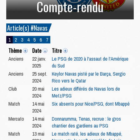
Compte-rendu
Article(s) #Navas
1
2
3
4
5
6
7
Thème
Date
Titre
Anciens
22 janv.
Le PSG de 2020 à l'assaut de l'Amérique
2025
du Sud
Anciens
25 sept.
Keylor Navas pisté par le Barça, Sergio
2024
Rico vers le Qatar
Club
20 mai
Les adieux différés de Navas lors de
2024
Metz/PSG
Match
14 mai
Six absents pour Nice/PSG, dont Mbappé
2024
Mercato
14 mai
Donnarumma, Tenas, recrue : le gros
2024
chantier des gardiens au PSG
Match
13 mai
Le match raté, les adieux de Mbappé,