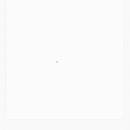
JEUDI 06 AOÛT
Europe
- Pourquoi le PSG redémarre 2026/27 au 4e rang du coefficient UEFA
Mercato
- Contrat de 7 ans et transfert record pour Diomandé loin du PSG
Club
- Du repos supplémentaire pour Hakimi
Match
- Aston Villa privé de sa recrue record face au PSG
Match
- Ndjantou après Majorque/PSG : « Je ne me mets pas de plafond »
Mercato
- La deuxième recrue du PSG arrive
Mercato
- Ferran Torres aurait enfin tranché entre le PSG et le Barça
Match
- Rafel Pol « touché » par l'hommage reçu avant Majorque/PSG
Match
- Majorque/PSG (3-0), les performances individuelles
Match
- Luis Enrique : « On attend le retour de nos internationaux »
MERCREDI 05 AOÛT
Match
- Majorque/PSG (3-0), le résumé et les buts en video
Match
- Majorque/PSG (3-0), reprise compliquée pour Paris
Match
- Les compositions officielles de Majorque/PSG avec Kvara et de nombreux jeunes
Club
- Casquettes, maillots de bain, padel, le PSG lance sa collection été
Match
- Un des nouveaux maillots pour Majorque/PSG
Mercato
- Le PSG prépare une nouvelle offre pour Suzuki
Mercato
- Le transfert de Ferran Torres au PSG réglé avant le 12 août ?