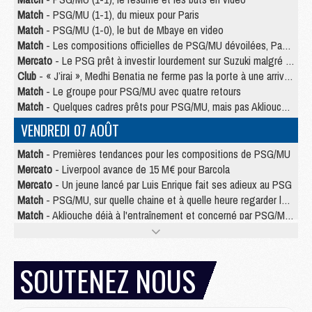
Match
- PSG/MU (1-1), du mieux pour Paris
Match
- PSG/MU (1-0), le but de Mbaye en video
Match
- Les compositions officielles de PSG/MU dévoilées, Pacho titulaire
Mercato
- Le PSG prêt à investir lourdement sur Suzuki malgré Safonov et Chevalier
Club
- « J’irai », Medhi Benatia ne ferme pas la porte à une arrivée au PSG
Match
- Le groupe pour PSG/MU avec quatre retours
Match
- Quelques cadres prêts pour PSG/MU, mais pas Akliouche ?
VENDREDI 07 AOÛT
Match
- Premières tendances pour les compositions de PSG/MU
Mercato
- Liverpool avance de 15 M€ pour Barcola
Mercato
- Un jeune lancé par Luis Enrique fait ses adieux au PSG
Match
- PSG/MU, sur quelle chaine et à quelle heure regarder le match ?
Match
- Akliouche déjà à l'entraînement et concerné par PSG/MU ?
Match
- Les maillots de PSG/Aston Villa connus
Mercato
- Le PSG va augmenter son offre pour Godts
Mercato
- Le PSG avait un autre plan pour Mbaye
SOUTENEZ NOUS
Mercato
- Le tableau mercato du PSG (été 2026)
Mercato
- Le PSG officialise Akliouche, sa deuxième recrue de l’été