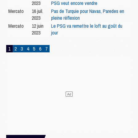
2023
PSG veut encore vendre
Mercato
16 juil.
Pas de Turquie pour Navas, Paredes en
2023
pleine réflexion
Mercato
12 juin
Le PSG va remettre le loft au goût du
2023
jour
1
2
3
4
5
6
7