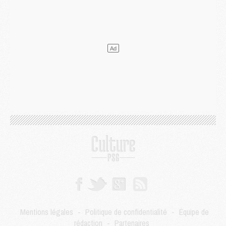
Match
- Le groupe pour Majorque/PSG avec 11 absents
Mercato
- Le PSG officialise un quatrième prêt
Mercato
- Liverpool ne veut pas que Barcola au PSG
Match
- Majorque/PSG, quelle compo pour le premier match de la saison 2026/27 ?
MARDI 04 AOÛT
Europe
- Les chapeaux provisoires de la Ligue des champions 2026/27
Podcast
- Podcast CulturePSG : Akliouche présenté par un fan de Monaco
Club
- Le PSG dévoile sa première collection d'entraînement pour 2026/2027
Discipline
- Un arbitre inattendu, mais porte-bonheur pour Lens/PSG
Match
- Majorque/PSG, sur quelle chaine et à quelle heure regarder le match ?
Mercato
- Le plan du PSG pour Suzuki et Chevalier se précise
Mercato
- L'Ajax refuse la première offre du PSG pour Godts
Mercato
- Le PSG veut accélérer, Ferran Torres temporise
Mercato
- Liverpool encore très loin du compte pour Barcola
LUNDI 03 AOÛT
Match
- Podcast CulturePSG : Mercato (Godts, Suzuki, Akliouche, Barcola, etc)
Mercato
- L'Ajax attend bien plus de 45M pour Mika Godts
Mentions légales
-
Politique de confidentialité
-
Équipe de
Club
- Quatre retours importants dans le groupe du PSG, et un plus discret
rédaction
-
Partenaires