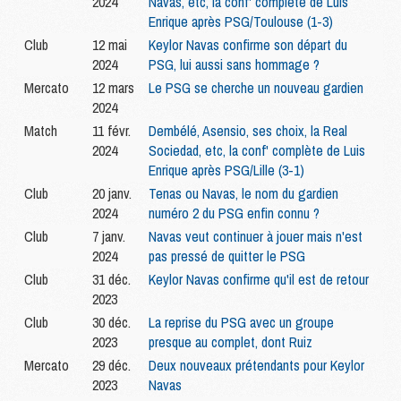
2024
Navas, etc, la conf' complète de Luis
Enrique après PSG/Toulouse (1-3)
Club
12 mai
Keylor Navas confirme son départ du
2024
PSG, lui aussi sans hommage ?
Mercato
12 mars
Le PSG se cherche un nouveau gardien
2024
Match
11 févr.
Dembélé, Asensio, ses choix, la Real
2024
Sociedad, etc, la conf' complète de Luis
Enrique après PSG/Lille (3-1)
Club
20 janv.
Tenas ou Navas, le nom du gardien
2024
numéro 2 du PSG enfin connu ?
Club
7 janv.
Navas veut continuer à jouer mais n'est
2024
pas pressé de quitter le PSG
Club
31 déc.
Keylor Navas confirme qu'il est de retour
2023
Club
30 déc.
La reprise du PSG avec un groupe
2023
presque au complet, dont Ruiz
Mercato
29 déc.
Deux nouveaux prétendants pour Keylor
2023
Navas