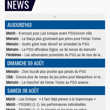
NEWS
AUJOURD'HUI
Match
- 8 retours pour Luis Enrique avant PSG/Aston Villa
Mercato
- Le Barça plus gourmand que prévu pour Ferran Torres
Mercato
- Godts géré mais décisif en attendant le PSG
Mercato
- Le PSG officialise Digne, sa 3e recrue du mercato
Féminines
- Les adversaires potentiels du PSG au 3e tour de la Ligue des Champions féminine
DIMANCHE 09 AOÛT
Mercato
- Zion Suzuki plus proche que jamais du PSG
Club
- Encore plus de temps de jeu prévu pour Marquinhos et les Portugais en Supercoupe
Mercato
- Le transfert de Ferran Torres au PSG avance
SAMEDI 08 AOÛT
Match
- Luis Enrique : « Il faut déjà penser à la Supercoupe »
Match
- PSG/MU (1-1), les performances individuelles
Match
- PSG/MU (1-1), le résumé et les buts en video