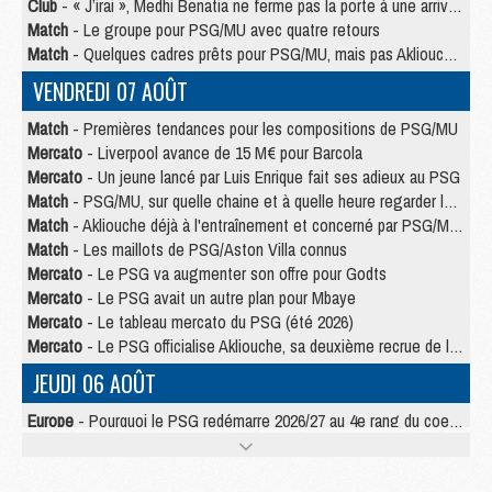
Club
- « J’irai », Medhi Benatia ne ferme pas la porte à une arrivée au PSG
Match
- Le groupe pour PSG/MU avec quatre retours
Match
- Quelques cadres prêts pour PSG/MU, mais pas Akliouche ?
VENDREDI 07 AOÛT
Match
- Premières tendances pour les compositions de PSG/MU
Mercato
- Liverpool avance de 15 M€ pour Barcola
Mercato
- Un jeune lancé par Luis Enrique fait ses adieux au PSG
Match
- PSG/MU, sur quelle chaine et à quelle heure regarder le match ?
Match
- Akliouche déjà à l'entraînement et concerné par PSG/MU ?
Match
- Les maillots de PSG/Aston Villa connus
Mercato
- Le PSG va augmenter son offre pour Godts
Mercato
- Le PSG avait un autre plan pour Mbaye
Mercato
- Le tableau mercato du PSG (été 2026)
Mercato
- Le PSG officialise Akliouche, sa deuxième recrue de l’été
JEUDI 06 AOÛT
Europe
- Pourquoi le PSG redémarre 2026/27 au 4e rang du coefficient UEFA
Mercato
- Contrat de 7 ans et transfert record pour Diomandé loin du PSG
Club
- Du repos supplémentaire pour Hakimi