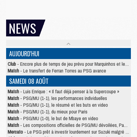
NEWS
AUJOURD'HUI
Club
- Encore plus de temps de jeu prévu pour Marquinhos et les Portugais en Supercoupe
Match
- Le transfert de Ferran Torres au PSG avance
SAMEDI 08 AOÛT
Match
- Luis Enrique : « Il faut déjà penser à la Supercoupe »
Match
- PSG/MU (1-1), les performances individuelles
Match
- PSG/MU (1-1), le résumé et les buts en video
Match
- PSG/MU (1-1), du mieux pour Paris
Match
- PSG/MU (1-0), le but de Mbaye en video
Match
- Les compositions officielles de PSG/MU dévoilées, Pacho titulaire
Mercato
- Le PSG prêt à investir lourdement sur Suzuki malgré Safonov et Chevalier