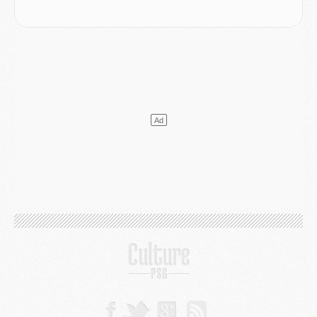
MARDI 04 AOÛT
Europe
- Les chapeaux provisoires de la Ligue des champions 2026/27
Podcast
- Podcast CulturePSG : Akliouche présenté par un fan de Monaco
Club
- Le PSG dévoile sa première collection d'entraînement pour 2026/2027
Discipline
- Un arbitre inattendu, mais porte-bonheur pour Lens/PSG
Match
- Majorque/PSG, sur quelle chaine et à quelle heure regarder le match ?
Mercato
- Le plan du PSG pour Suzuki et Chevalier se précise
Mercato
- L'Ajax refuse la première offre du PSG pour Godts
Mercato
- Le PSG veut accélérer, Ferran Torres temporise
Mercato
- Liverpool encore très loin du compte pour Barcola
LUNDI 03 AOÛT
Match
- Podcast CulturePSG : Mercato (Godts, Suzuki, Akliouche, Barcola, etc)
Mercato
- L'Ajax attend bien plus de 45M pour Mika Godts
Club
- Quatre retours importants dans le groupe du PSG, et un plus discret
Mercato
- Ayari file en Ligue 2
Club
- Le PSG s'associe avec un géant de la tech
Mercato
- Vu d'Italie, le transfert de Suzuki au PSG est bien engagé
Mercato
- Ferran Torres ne serait pas à vendre, mais...
Europe
- Gros coup dur pour Aston Villa avant de croiser le PSG