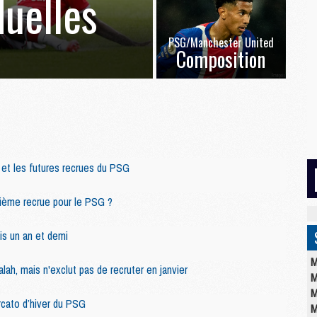
duelles
PSG/Manchester United
Composition
et les futures recrues du PSG
ième recrue pour le PSG ?
uis un an et demi
M
lah, mais n'exclut pas de recruter en janvier
M
M
rcato d’hiver du PSG
M