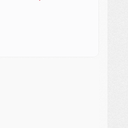
ercato
- Le PSG officialise un quatrième prêt
ercato
- Liverpool ne veut pas que Barcola au PSG
atch
- Majorque/PSG, quelle compo pour le premier match de la saison 2026/27 ?
MARDI 04 AOÛT
urope
- Les chapeaux provisoires de la Ligue des champions 2026/27
odcast
- Podcast CulturePSG : Akliouche présenté par un fan de Monaco
lub
- Le PSG dévoile sa première collection d'entraînement pour 2026/2027
iscipline
- Un arbitre inattendu, mais porte-bonheur pour Lens/PSG
atch
- Majorque/PSG, sur quelle chaine et à quelle heure regarder le match ?
ercato
- Le plan du PSG pour Suzuki et Chevalier se précise
ercato
- L'Ajax refuse la première offre du PSG pour Godts
ercato
- Le PSG veut accélérer, Ferran Torres temporise
ercato
- Liverpool encore très loin du compte pour Barcola
LUNDI 03 AOÛT
atch
- Podcast CulturePSG : Mercato (Godts, Suzuki, Akliouche, Barcola, etc)
ercato
- L'Ajax attend bien plus de 45M pour Mika Godts
lub
- Quatre retours importants dans le groupe du PSG, et un plus discret
ercato
- Ayari file en Ligue 2
lub
- Le PSG s'associe avec un géant de la tech