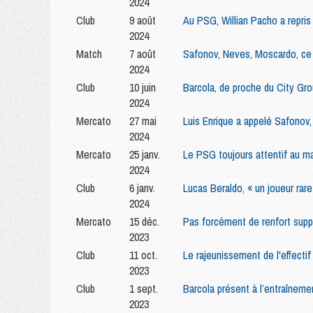
2024
Club
9 août
Au PSG, Willian Pacho a repri
2024
Match
7 août
Safonov, Neves, Moscardo, ce 
2024
Club
10 juin
Barcola, de proche du City Gro
2024
Mercato
27 mai
Luis Enrique a appelé Safonov
2024
Mercato
25 janv.
Le PSG toujours attentif au m
2024
Club
6 janv.
Lucas Beraldo, « un joueur rare
2024
Mercato
15 déc.
Pas forcément de renfort supp
2023
Club
11 oct.
Le rajeunissement de l'effectif
2023
Club
1 sept.
Barcola présent à l’entraînem
2023