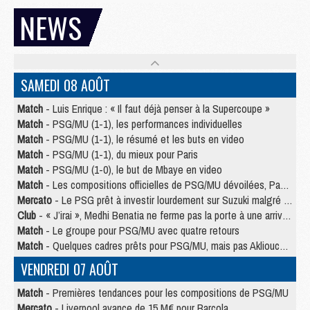
NEWS
SAMEDI 08 AOÛT
Match
- Luis Enrique : « Il faut déjà penser à la Supercoupe »
Match
- PSG/MU (1-1), les performances individuelles
Match
- PSG/MU (1-1), le résumé et les buts en video
Match
- PSG/MU (1-1), du mieux pour Paris
Match
- PSG/MU (1-0), le but de Mbaye en video
Match
- Les compositions officielles de PSG/MU dévoilées, Pacho titulaire
Mercato
- Le PSG prêt à investir lourdement sur Suzuki malgré Safonov et Chevalier
Club
- « J’irai », Medhi Benatia ne ferme pas la porte à une arrivée au PSG
Match
- Le groupe pour PSG/MU avec quatre retours
Match
- Quelques cadres prêts pour PSG/MU, mais pas Akliouche ?
VENDREDI 07 AOÛT
Match
- Premières tendances pour les compositions de PSG/MU
Mercato
- Liverpool avance de 15 M€ pour Barcola