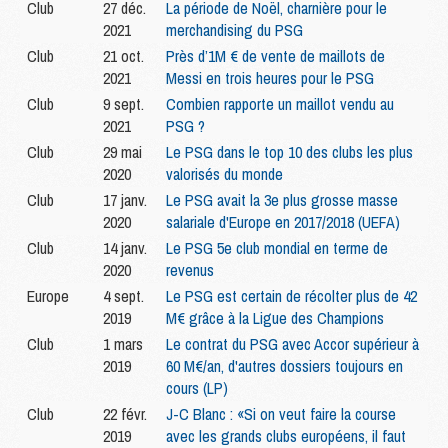
Club
27 déc.
La période de Noël, charnière pour le
2021
merchandising du PSG
Club
21 oct.
Près d’1M € de vente de maillots de
2021
Messi en trois heures pour le PSG
Club
9 sept.
Combien rapporte un maillot vendu au
2021
PSG ?
Club
29 mai
Le PSG dans le top 10 des clubs les plus
2020
valorisés du monde
Club
17 janv.
Le PSG avait la 3e plus grosse masse
2020
salariale d'Europe en 2017/2018 (UEFA)
Club
14 janv.
Le PSG 5e club mondial en terme de
2020
revenus
Europe
4 sept.
Le PSG est certain de récolter plus de 42
2019
M€ grâce à la Ligue des Champions
Club
1 mars
Le contrat du PSG avec Accor supérieur à
2019
60 M€/an, d'autres dossiers toujours en
cours (LP)
Club
22 févr.
J-C Blanc : «Si on veut faire la course
2019
avec les grands clubs européens, il faut