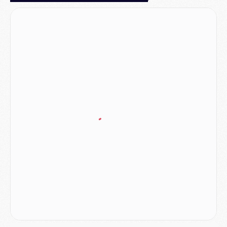
MERCREDI 05 AOÛT
Match
- Majorque/PSG (3-0), le résumé et les buts en video
Match
- Majorque/PSG (3-0), reprise compliquée pour Paris
Match
- Les compositions officielles de Majorque/PSG avec Kvara et de nombreux jeunes
Club
- Casquettes, maillots de bain, padel, le PSG lance sa collection été
Match
- Un des nouveaux maillots pour Majorque/PSG
Mercato
- Le PSG prépare une nouvelle offre pour Suzuki
Mercato
- Le transfert de Ferran Torres au PSG réglé avant le 12 août ?
Match
- Le groupe pour Majorque/PSG avec 11 absents
Mercato
- Le PSG officialise un quatrième prêt
Mercato
- Liverpool ne veut pas que Barcola au PSG
Match
- Majorque/PSG, quelle compo pour le premier match de la saison 2026/27 ?
MARDI 04 AOÛT
Europe
- Les chapeaux provisoires de la Ligue des champions 2026/27
Podcast
- Podcast CulturePSG : Akliouche présenté par un fan de Monaco
Club
- Le PSG dévoile sa première collection d'entraînement pour 2026/2027
Discipline
- Un arbitre inattendu, mais porte-bonheur pour Lens/PSG
Match
- Majorque/PSG, sur quelle chaine et à quelle heure regarder le match ?