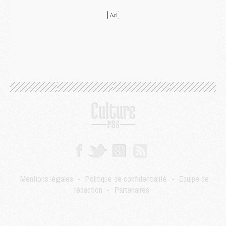
LUNDI 03 AOÛT
Match
- Podcast CulturePSG : Mercato (Godts, Suzuki, Akliouche, Barcola, etc)
Mercato
- L'Ajax attend bien plus de 45M pour Mika Godts
Club
- Quatre retours importants dans le groupe du PSG, et un plus discret
Mercato
- Ayari file en Ligue 2
Club
- Le PSG s'associe avec un géant de la tech
Mercato
- Vu d'Italie, le transfert de Suzuki au PSG est bien engagé
Mercato
- Ferran Torres ne serait pas à vendre, mais...
Europe
- Gros coup dur pour Aston Villa avant de croiser le PSG
DIMANCHE 02 AOÛT
Mercato
- Le transfert de Kolo Muani à la Juventus est officiel
Mercato
- [MAJ] Le PSG a fait une grosse offre à Parme pour Suzuki
Mercato
- Le PSG a envoyé une première offre pour Mika Godts
Club
- Après Pacho, d'autres retours en vue
Mentions légales
-
Politique de confidentialité
-
Équipe de
Mercato
- Changement de dernière minute pour Kolo Muani
rédaction
-
Partenaires
SAMEDI 01 AOÛT
Mercato
- L'agent de Mika Godts confirme un accord avec le PSG