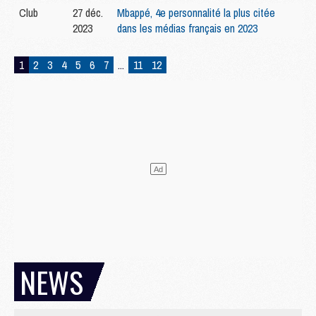
Club
27 déc.
Mbappé, 4e personnalité la plus citée
2023
dans les médias français en 2023
1
2
3
4
5
6
7
...
11
12
NEWS