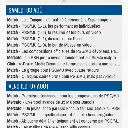
SAMEDI 08 AOÛT
Match
- Luis Enrique : « Il faut déjà penser à la Supercoupe »
Match
- PSG/MU (1-1), les performances individuelles
Match
- PSG/MU (1-1), le résumé et les buts en video
Match
- PSG/MU (1-1), du mieux pour Paris
Match
- PSG/MU (1-0), le but de Mbaye en video
Match
- Les compositions officielles de PSG/MU dévoilées, Pacho titulaire
Mercato
- Le PSG prêt à investir lourdement sur Suzuki malgré Safonov et Chevalier
Club
- « J’irai », Medhi Benatia ne ferme pas la porte à une arrivée au PSG
Match
- Le groupe pour PSG/MU avec quatre retours
Match
- Quelques cadres prêts pour PSG/MU, mais pas Akliouche ?
VENDREDI 07 AOÛT
Match
- Premières tendances pour les compositions de PSG/MU
Mercato
- Liverpool avance de 15 M€ pour Barcola
Mercato
- Un jeune lancé par Luis Enrique fait ses adieux au PSG
Match
- PSG/MU, sur quelle chaine et à quelle heure regarder le match ?
Match
- Akliouche déjà à l'entraînement et concerné par PSG/MU ?
Match
- Les maillots de PSG/Aston Villa connus