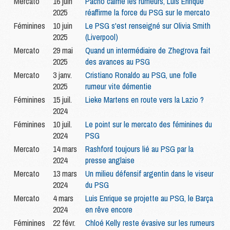
Mercato
16 juin
Pacho calme les rumeurs, Luis Enrique
2025
réaffirme la force du PSG sur le mercato
Féminines
10 juin
Le PSG s'est renseigné sur Olivia Smith
2025
(Liverpool)
Mercato
29 mai
Quand un intermédiaire de Zhegrova fait
2025
des avances au PSG
Mercato
3 janv.
Cristiano Ronaldo au PSG, une folle
2025
rumeur vite démentie
Féminines
15 juil.
Lieke Martens en route vers la Lazio ?
2024
Féminines
10 juil.
Le point sur le mercato des féminines du
2024
PSG
Mercato
14 mars
Rashford toujours lié au PSG par la
2024
presse anglaise
Mercato
13 mars
Un milieu défensif argentin dans le viseur
2024
du PSG
Mercato
4 mars
Luis Enrique se projette au PSG, le Barça
2024
en rêve encore
Féminines
22 févr.
Chloé Kelly reste évasive sur les rumeurs