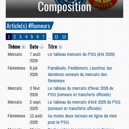
Composition
Article(s) #Rumeurs
1
2
3
4
5
6
7
...
11
12
Thème
Date
Titre
Mercato
7 août
Le tableau mercato du PSG (été 2026)
2026
Féminines
8 juil.
Parralluelo, Peddemors, Leuchter, les
2026
dernières rumeurs du mercato des
féminines
Mercato
3 févr.
Le tableau du mercato d'hiver 2026 du
2026
PSG (rumeurs et transferts officiels)
Mercato
2 sept.
Le tableau du mercato d'été 2025 du PSG
2025
(rumeurs et transferts officiels)
Féminines
12 août
Au moins deux recrues en ligne de mire
2025
pour le PSG