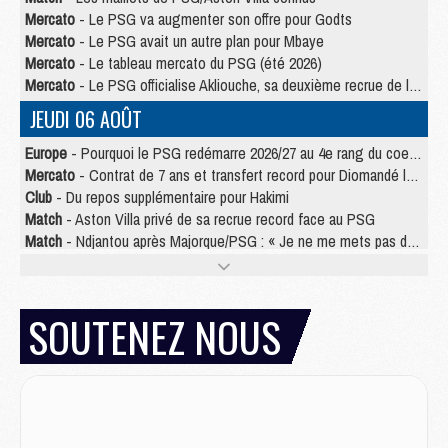
Mercato
- Le PSG va augmenter son offre pour Godts
Mercato
- Le PSG avait un autre plan pour Mbaye
Mercato
- Le tableau mercato du PSG (été 2026)
Mercato
- Le PSG officialise Akliouche, sa deuxième recrue de l’été
JEUDI 06 AOÛT
Europe
- Pourquoi le PSG redémarre 2026/27 au 4e rang du coefficient UEFA
Mercato
- Contrat de 7 ans et transfert record pour Diomandé loin du PSG
Club
- Du repos supplémentaire pour Hakimi
Match
- Aston Villa privé de sa recrue record face au PSG
Match
- Ndjantou après Majorque/PSG : « Je ne me mets pas de plafond »
Mercato
- La deuxième recrue du PSG arrive
Mercato
- Ferran Torres aurait enfin tranché entre le PSG et le Barça
Match
- Rafel Pol « touché » par l'hommage reçu avant Majorque/PSG
SOUTENEZ NOUS
Match
- Majorque/PSG (3-0), les performances individuelles
Match
- Luis Enrique : « On attend le retour de nos internationaux »
MERCREDI 05 AOÛT
Match
- Majorque/PSG (3-0), le résumé et les buts en video
Match
- Majorque/PSG (3-0), reprise compliquée pour Paris