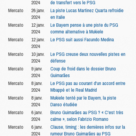
2024
de transfert vers le PSG
Mercato
26 janv.
La piste Lucas Martinez Quarta refroidie
2024
en Italie
Mercato
12 janv.
Le Bayern pense à une piste du PSG
2024
comme alternative à Mukiele
Mercato
12 janv.
Le PSG suit aussi Facundo Medina
2024
Mercato
10 janv.
Le PSG creuse deux nouvelles pistes en
2024
défense
Mercato
9 janv.
Coup de froid dans le dossier Bruno
2024
Guimarães
Mercato
8 janv.
Le PSG pas au courant d'un accord entre
2024
Mbappé et le Real Madrid
Mercato
8 janv.
Mukiele tenté par le Bayern, la piste
2024
Danso étudiée
Mercato
6 janv.
Bruno Guimarães au PSG ? « C'est très
2024
calme », selon Fabrizio Romano
Mercato
6 janv.
Clause, timing : les dernières infos sur la
2024
rumeur Bruno Guimarães au PSG