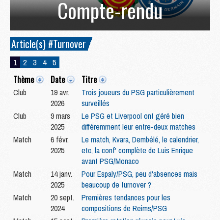
Compte-rendu
Article(s) #Turnover
1
2
3
4
5
Thème
Date
Titre
Club
19 avr.
Trois joueurs du PSG particulièrement
2026
surveillés
Club
9 mars
Le PSG et Liverpool ont géré bien
2025
différemment leur entre-deux matches
Match
6 févr.
Le match, Kvara, Dembélé, le calendrier,
2025
etc, la conf' complète de Luis Enrique
avant PSG/Monaco
Match
14 janv.
Pour Espaly/PSG, peu d'absences mais
2025
beaucoup de turnover ?
Match
20 sept.
Premières tendances pour les
2024
compositions de Reims/PSG