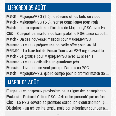
MERCREDI 05 AOÛT
Match
- Majorque/PSG (3-0), le résumé et les buts en video
Match
- Majorque/PSG (3-0), reprise compliquée pour Paris
Match
- Les compositions officielles de Majorque/PSG avec Kvara et de nombreux jeunes
Club
- Casquettes, maillots de bain, padel, le PSG lance sa collection été
Match
- Un des nouveaux maillots pour Majorque/PSG
Mercato
- Le PSG prépare une nouvelle offre pour Suzuki
Mercato
- Le transfert de Ferran Torres au PSG réglé avant le 12 août ?
Match
- Le groupe pour Majorque/PSG avec 11 absents
Mercato
- Le PSG officialise un quatrième prêt
Mercato
- Liverpool ne veut pas que Barcola au PSG
Match
- Majorque/PSG, quelle compo pour le premier match de la saison 2026/27 ?
MARDI 04 AOÛT
Europe
- Les chapeaux provisoires de la Ligue des champions 2026/27
Podcast
- Podcast CulturePSG : Akliouche présenté par un fan de Monaco
Club
- Le PSG dévoile sa première collection d'entraînement pour 2026/2027
Discipline
- Un arbitre inattendu, mais porte-bonheur pour Lens/PSG
Match
- Majorque/PSG, sur quelle chaine et à quelle heure regarder le match ?