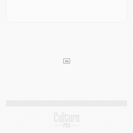
Club
- Après Pacho, d'autres retours en vue
Mercato
- Changement de dernière minute pour Kolo Muani
SAMEDI 01 AOÛT
Mercato
- L'agent de Mika Godts confirme un accord avec le PSG
Club
- Quels numéros de maillot pour Akliouche et Digne au PSG ?
Match
- Un hommage prévu lors de Brest/PSG
Mercato
- Le PSG et le Barça ont rendez-vous pour Ferran Torres
Mercato
- Guéla Doué dans les listes du PSG
Mercato
- Le transfert de Mika Godts au PSG en bonne voie
VENDREDI 31 JUILLET
Match
- Un diffuseur annoncé pour les deux premiers matchs amicaux du PSG
Mercato
- Le transfert d'Akliouche au PSG bouclé, le montant se précise
Club
- Un retour majeur dans le groupe du PSG
Club
- [MAJ] Ndjantou et deux jeunes du PSG annoncés dans un tournoi U21
Mercato
- L'étonnante piste Suzuki confirmée et onéreuse
JEUDI 30 JUILLET
Sélections
- Ancelotti fait le ménage au Brésil mais veut garder Marquinhos