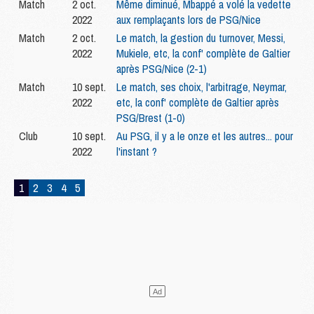
Match
2 oct.
Même diminué, Mbappé a volé la vedette
2022
aux remplaçants lors de PSG/Nice
Match
2 oct.
Le match, la gestion du turnover, Messi,
2022
Mukiele, etc, la conf' complète de Galtier
après PSG/Nice (2-1)
Match
10 sept.
Le match, ses choix, l'arbitrage, Neymar,
2022
etc, la conf' complète de Galtier après
PSG/Brest (1-0)
Club
10 sept.
Au PSG, il y a le onze et les autres... pour
2022
l'instant ?
1
2
3
4
5