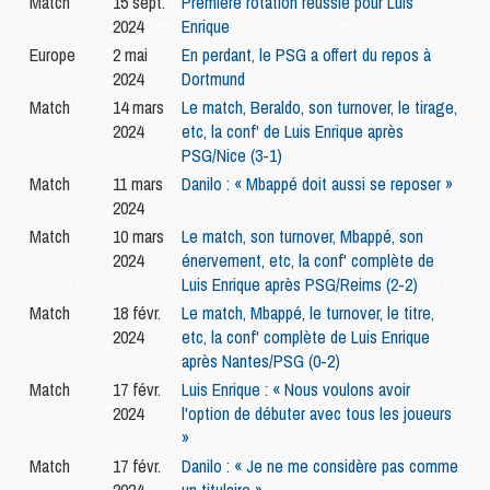
Match
15 sept.
Première rotation réussie pour Luis
2024
Enrique
Europe
2 mai
En perdant, le PSG a offert du repos à
2024
Dortmund
Match
14 mars
Le match, Beraldo, son turnover, le tirage,
2024
etc, la conf' de Luis Enrique après
PSG/Nice (3-1)
Match
11 mars
Danilo : « Mbappé doit aussi se reposer »
2024
Match
10 mars
Le match, son turnover, Mbappé, son
2024
énervement, etc, la conf' complète de
Luis Enrique après PSG/Reims (2-2)
Match
18 févr.
Le match, Mbappé, le turnover, le titre,
2024
etc, la conf' complète de Luis Enrique
après Nantes/PSG (0-2)
Match
17 févr.
Luis Enrique : « Nous voulons avoir
2024
l'option de débuter avec tous les joueurs
»
Match
17 févr.
Danilo : « Je ne me considère pas comme