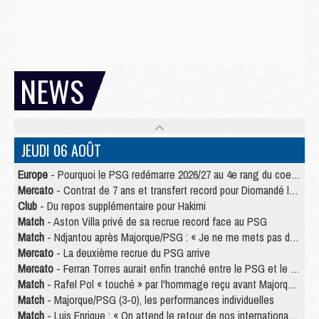
NEWS
JEUDI 06 AOÛT
Europe
- Pourquoi le PSG redémarre 2026/27 au 4e rang du coefficient UEFA
Mercato
- Contrat de 7 ans et transfert record pour Diomandé loin du PSG
Club
- Du repos supplémentaire pour Hakimi
Match
- Aston Villa privé de sa recrue record face au PSG
Match
- Ndjantou après Majorque/PSG : « Je ne me mets pas de plafond »
Mercato
- La deuxième recrue du PSG arrive
Mercato
- Ferran Torres aurait enfin tranché entre le PSG et le Barça
Match
- Rafel Pol « touché » par l'hommage reçu avant Majorque/PSG
Match
- Majorque/PSG (3-0), les performances individuelles
Match
- Luis Enrique : « On attend le retour de nos internationaux »