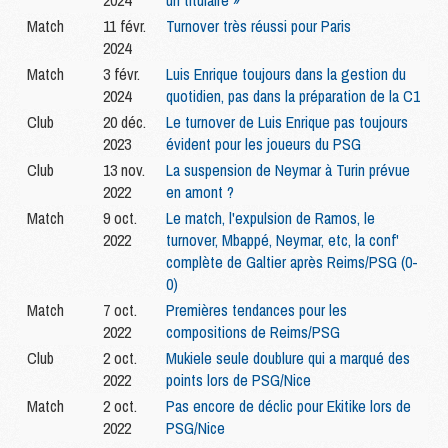
2024
un titulaire »
Match
11 févr.
Turnover très réussi pour Paris
2024
Match
3 févr.
Luis Enrique toujours dans la gestion du
2024
quotidien, pas dans la préparation de la C1
Club
20 déc.
Le turnover de Luis Enrique pas toujours
2023
évident pour les joueurs du PSG
Club
13 nov.
La suspension de Neymar à Turin prévue
2022
en amont ?
Match
9 oct.
Le match, l'expulsion de Ramos, le
2022
turnover, Mbappé, Neymar, etc, la conf'
complète de Galtier après Reims/PSG (0-
0)
Match
7 oct.
Premières tendances pour les
2022
compositions de Reims/PSG
Club
2 oct.
Mukiele seule doublure qui a marqué des
2022
points lors de PSG/Nice
Match
2 oct.
Pas encore de déclic pour Ekitike lors de
2022
PSG/Nice