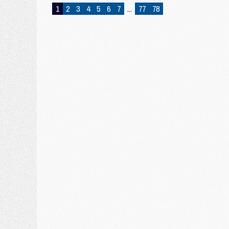
1
2
3
4
5
6
7
...
77
78