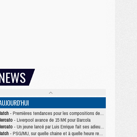
NEWS
AUJOURD'HUI
atch
- Premières tendances pour les compositions de PSG/MU
ercato
- Liverpool avance de 15 M€ pour Barcola
ercato
- Un jeune lancé par Luis Enrique fait ses adieux au PSG
atch
- PSG/MU, sur quelle chaine et à quelle heure regarder le match ?