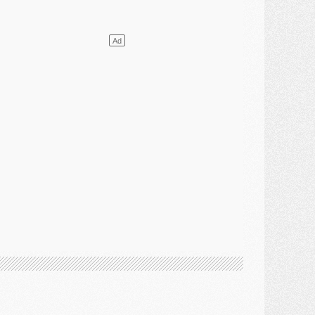
ercato
- L'agent de Mika Godts confirme un accord avec le PSG
lub
- Quels numéros de maillot pour Akliouche et Digne au PSG ?
atch
- Un hommage prévu lors de Brest/PSG
ercato
- Le PSG et le Barça ont rendez-vous pour Ferran Torres
ercato
- Guéla Doué dans les listes du PSG
ercato
- Le transfert de Mika Godts au PSG en bonne voie
VENDREDI 31 JUILLET
atch
- Un diffuseur annoncé pour les deux premiers matchs amicaux du PSG
ercato
- Le transfert d'Akliouche au PSG bouclé, le montant se précise
lub
- Un retour majeur dans le groupe du PSG
lub
- [MAJ] Ndjantou et deux jeunes du PSG annoncés dans un tournoi U21
ercato
- L'étonnante piste Suzuki confirmée et onéreuse
JEUDI 30 JUILLET
élections
- Ancelotti fait le ménage au Brésil mais veut garder Marquinhos
ercato
- Le statu quo du milieu du PSG se précise
lub
- Le PSG plutôt que la FIFA pour Al-Khelaïfi, poussé par l'UEFA ?
ercato
- Le PSG presserait Ferran Torres de se décider, deux pistes de secours
lub
- Déguisements, shopping, double scouting, Luis Campos dévoile ses méthodes