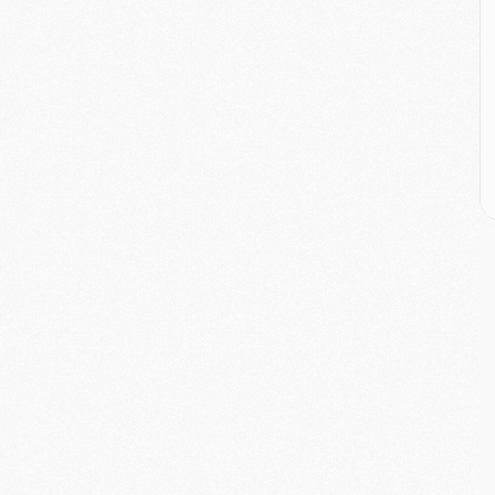
M
M
M
M
C
M
C
M
M
E
M
M
M
C
M