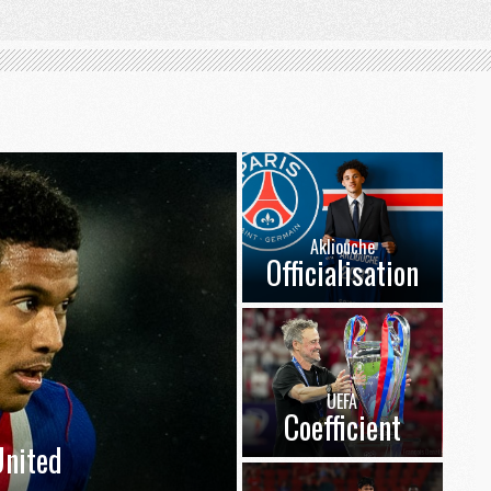
Akliouche
Officialisation
UEFA
Coefficient
nited