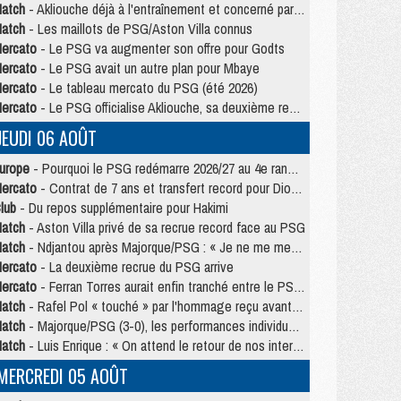
atch
- Akliouche déjà à l'entraînement et concerné par PSG/MU ?
atch
- Les maillots de PSG/Aston Villa connus
ercato
- Le PSG va augmenter son offre pour Godts
ercato
- Le PSG avait un autre plan pour Mbaye
ercato
- Le tableau mercato du PSG (été 2026)
ercato
- Le PSG officialise Akliouche, sa deuxième recrue de l’été
JEUDI 06 AOÛT
urope
- Pourquoi le PSG redémarre 2026/27 au 4e rang du coefficient UEFA
ercato
- Contrat de 7 ans et transfert record pour Diomandé loin du PSG
lub
- Du repos supplémentaire pour Hakimi
atch
- Aston Villa privé de sa recrue record face au PSG
atch
- Ndjantou après Majorque/PSG : « Je ne me mets pas de plafond »
ercato
- La deuxième recrue du PSG arrive
ercato
- Ferran Torres aurait enfin tranché entre le PSG et le Barça
atch
- Rafel Pol « touché » par l'hommage reçu avant Majorque/PSG
atch
- Majorque/PSG (3-0), les performances individuelles
atch
- Luis Enrique : « On attend le retour de nos internationaux »
MERCREDI 05 AOÛT