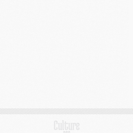
M
C
M
M
M
M
M
M
C
C
M
S
M
C
M
C