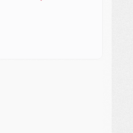
ercato
- Le PSG veut accélérer, Ferran Torres temporise
ercato
- Liverpool encore très loin du compte pour Barcola
LUNDI 03 AOÛT
atch
- Podcast CulturePSG : Mercato (Godts, Suzuki, Akliouche, Barcola, etc)
ercato
- L'Ajax attend bien plus de 45M pour Mika Godts
lub
- Quatre retours importants dans le groupe du PSG, et un plus discret
ercato
- Ayari file en Ligue 2
lub
- Le PSG s'associe avec un géant de la tech
ercato
- Vu d'Italie, le transfert de Suzuki au PSG est bien engagé
ercato
- Ferran Torres ne serait pas à vendre, mais...
urope
- Gros coup dur pour Aston Villa avant de croiser le PSG
DIMANCHE 02 AOÛT
ercato
- Le transfert de Kolo Muani à la Juventus est officiel
ercato
- [MAJ] Le PSG a fait une grosse offre à Parme pour Suzuki
ercato
- Le PSG a envoyé une première offre pour Mika Godts
lub
- Après Pacho, d'autres retours en vue
ercato
- Changement de dernière minute pour Kolo Muani
SAMEDI 01 AOÛT