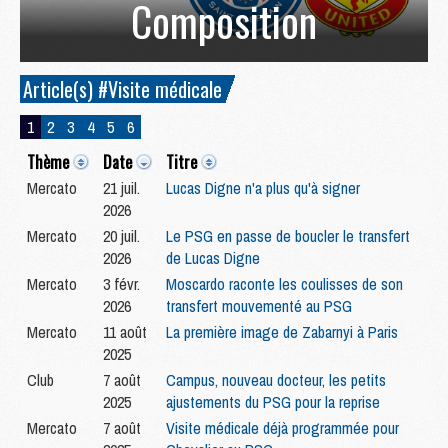
Composition
Article(s) #Visite médicale
1
2
3
4
5
6
Thème
Date
Titre
Mercato
21 juil.
Lucas Digne n'a plus qu'à signer
2026
Mercato
20 juil.
Le PSG en passe de boucler le transfert
2026
de Lucas Digne
Mercato
3 févr.
Moscardo raconte les coulisses de son
2026
transfert mouvementé au PSG
Mercato
11 août
La première image de Zabarnyi à Paris
2025
Club
7 août
Campus, nouveau docteur, les petits
2025
ajustements du PSG pour la reprise
Mercato
7 août
Visite médicale déjà programmée pour