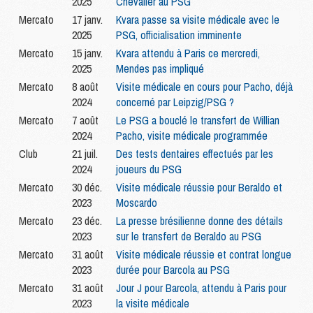
2025
Chevalier au PSG
Mercato
17 janv.
Kvara passe sa visite médicale avec le
2025
PSG, officialisation imminente
Mercato
15 janv.
Kvara attendu à Paris ce mercredi,
2025
Mendes pas impliqué
Mercato
8 août
Visite médicale en cours pour Pacho, déjà
2024
concerné par Leipzig/PSG ?
Mercato
7 août
Le PSG a bouclé le transfert de Willian
2024
Pacho, visite médicale programmée
Club
21 juil.
Des tests dentaires effectués par les
2024
joueurs du PSG
Mercato
30 déc.
Visite médicale réussie pour Beraldo et
2023
Moscardo
Mercato
23 déc.
La presse brésilienne donne des détails
2023
sur le transfert de Beraldo au PSG
Mercato
31 août
Visite médicale réussie et contrat longue
2023
durée pour Barcola au PSG
Mercato
31 août
Jour J pour Barcola, attendu à Paris pour
2023
la visite médicale