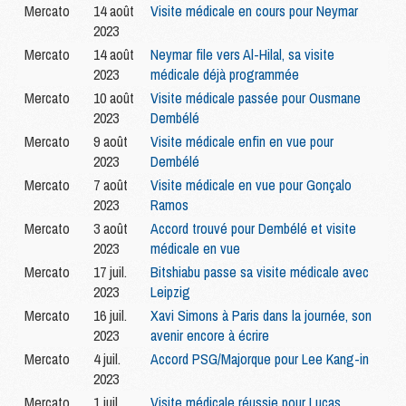
Mercato
14 août
Visite médicale en cours pour Neymar
2023
Mercato
14 août
Neymar file vers Al-Hilal, sa visite
2023
médicale déjà programmée
Mercato
10 août
Visite médicale passée pour Ousmane
2023
Dembélé
Mercato
9 août
Visite médicale enfin en vue pour
2023
Dembélé
Mercato
7 août
Visite médicale en vue pour Gonçalo
2023
Ramos
Mercato
3 août
Accord trouvé pour Dembélé et visite
2023
médicale en vue
Mercato
17 juil.
Bitshiabu passe sa visite médicale avec
2023
Leipzig
Mercato
16 juil.
Xavi Simons à Paris dans la journée, son
2023
avenir encore à écrire
Mercato
4 juil.
Accord PSG/Majorque pour Lee Kang-in
2023
Mercato
1 juil.
Visite médicale réussie pour Lucas