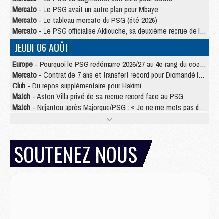
Mercato
- Le PSG avait un autre plan pour Mbaye
Mercato
- Le tableau mercato du PSG (été 2026)
Mercato
- Le PSG officialise Akliouche, sa deuxième recrue de l’été
JEUDI 06 AOÛT
Europe
- Pourquoi le PSG redémarre 2026/27 au 4e rang du coefficient UEFA
Mercato
- Contrat de 7 ans et transfert record pour Diomandé loin du PSG
Club
- Du repos supplémentaire pour Hakimi
Match
- Aston Villa privé de sa recrue record face au PSG
Match
- Ndjantou après Majorque/PSG : « Je ne me mets pas de plafond »
Mercato
- La deuxième recrue du PSG arrive
Mercato
- Ferran Torres aurait enfin tranché entre le PSG et le Barça
Match
- Rafel Pol « touché » par l'hommage reçu avant Majorque/PSG
SOUTENEZ NOUS
Match
- Majorque/PSG (3-0), les performances individuelles
Match
- Luis Enrique : « On attend le retour de nos internationaux »
MERCREDI 05 AOÛT
Match
- Majorque/PSG (3-0), le résumé et les buts en video
Match
- Majorque/PSG (3-0), reprise compliquée pour Paris
Match
- Les compositions officielles de Majorque/PSG avec Kvara et de nombreux jeunes