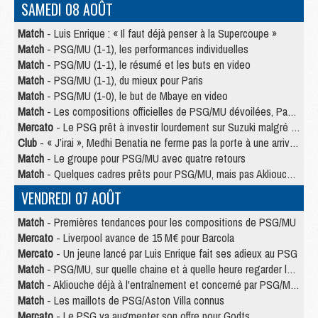
SAMEDI 08 AOÛT
Match
- Luis Enrique : « Il faut déjà penser à la Supercoupe »
Match
- PSG/MU (1-1), les performances individuelles
Match
- PSG/MU (1-1), le résumé et les buts en video
Match
- PSG/MU (1-1), du mieux pour Paris
Match
- PSG/MU (1-0), le but de Mbaye en video
Match
- Les compositions officielles de PSG/MU dévoilées, Pacho titulaire
Mercato
- Le PSG prêt à investir lourdement sur Suzuki malgré Safonov et Chevalier
Club
- « J’irai », Medhi Benatia ne ferme pas la porte à une arrivée au PSG
Match
- Le groupe pour PSG/MU avec quatre retours
Match
- Quelques cadres prêts pour PSG/MU, mais pas Akliouche ?
VENDREDI 07 AOÛT
Match
- Premières tendances pour les compositions de PSG/MU
Mercato
- Liverpool avance de 15 M€ pour Barcola
Mercato
- Un jeune lancé par Luis Enrique fait ses adieux au PSG
Match
- PSG/MU, sur quelle chaine et à quelle heure regarder le match ?
Match
- Akliouche déjà à l'entraînement et concerné par PSG/MU ?
Match
- Les maillots de PSG/Aston Villa connus
Mercato
- Le PSG va augmenter son offre pour Godts