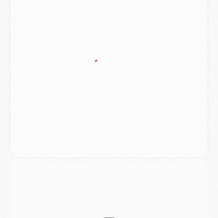
Club
- Casquettes, maillots de bain, padel, le PSG lance sa collection été
Match
- Un des nouveaux maillots pour Majorque/PSG
Mercato
- Le PSG prépare une nouvelle offre pour Suzuki
Mercato
- Le transfert de Ferran Torres au PSG réglé avant le 12 août ?
Match
- Le groupe pour Majorque/PSG avec 11 absents
Mercato
- Le PSG officialise un quatrième prêt
Mercato
- Liverpool ne veut pas que Barcola au PSG
Match
- Majorque/PSG, quelle compo pour le premier match de la saison 2026/27 ?
MARDI 04 AOÛT
Europe
- Les chapeaux provisoires de la Ligue des champions 2026/27
Podcast
- Podcast CulturePSG : Akliouche présenté par un fan de Monaco
Club
- Le PSG dévoile sa première collection d'entraînement pour 2026/2027
Discipline
- Un arbitre inattendu, mais porte-bonheur pour Lens/PSG
Match
- Majorque/PSG, sur quelle chaine et à quelle heure regarder le match ?
Mercato
- Le plan du PSG pour Suzuki et Chevalier se précise
Mercato
- L'Ajax refuse la première offre du PSG pour Godts
Mercato
- Le PSG veut accélérer, Ferran Torres temporise
Mercato
- Liverpool encore très loin du compte pour Barcola
LUNDI 03 AOÛT