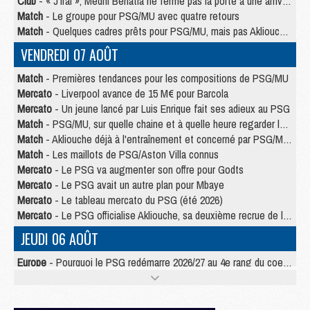
Club
- « J’irai », Medhi Benatia ne ferme pas la porte à une arrivée au PSG
Match
- Le groupe pour PSG/MU avec quatre retours
Match
- Quelques cadres prêts pour PSG/MU, mais pas Akliouche ?
VENDREDI 07 AOÛT
Match
- Premières tendances pour les compositions de PSG/MU
Mercato
- Liverpool avance de 15 M€ pour Barcola
Mercato
- Un jeune lancé par Luis Enrique fait ses adieux au PSG
Match
- PSG/MU, sur quelle chaine et à quelle heure regarder le match ?
Match
- Akliouche déjà à l'entraînement et concerné par PSG/MU ?
Match
- Les maillots de PSG/Aston Villa connus
Mercato
- Le PSG va augmenter son offre pour Godts
Mercato
- Le PSG avait un autre plan pour Mbaye
Mercato
- Le tableau mercato du PSG (été 2026)
Mercato
- Le PSG officialise Akliouche, sa deuxième recrue de l’été
JEUDI 06 AOÛT
Europe
- Pourquoi le PSG redémarre 2026/27 au 4e rang du coefficient UEFA
Mercato
- Contrat de 7 ans et transfert record pour Diomandé loin du PSG
Club
- Du repos supplémentaire pour Hakimi
Match
- Aston Villa privé de sa recrue record face au PSG