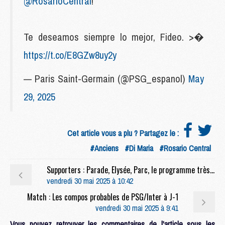
@RosarioCentral
!
Te deseamos siempre lo mejor, Fideo. >�
https://t.co/E8GZw8uy2y
— Paris Saint-Germain (@PSG_espanol)
May
29, 2025
Cet article vous a plu ? Partagez le :
#Anciens
#Di Maria
#Rosario Central
Supporters : Parade, Elysée, Parc, le programme très encadré des festivités du PSG
vendredi 30 mai 2025 à 10:42
Match : Les compos probables de PSG/Inter à J-1
vendredi 30 mai 2025 à 9:41
Vous pouvez retrouver les commentaires de l'article sous les