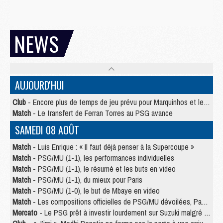
NEWS
AUJOURD'HUI
Club
- Encore plus de temps de jeu prévu pour Marquinhos et les Portugais en Supercoupe
Match
- Le transfert de Ferran Torres au PSG avance
SAMEDI 08 AOÛT
Match
- Luis Enrique : « Il faut déjà penser à la Supercoupe »
Match
- PSG/MU (1-1), les performances individuelles
Match
- PSG/MU (1-1), le résumé et les buts en video
Match
- PSG/MU (1-1), du mieux pour Paris
Match
- PSG/MU (1-0), le but de Mbaye en video
Match
- Les compositions officielles de PSG/MU dévoilées, Pacho titulaire
Mercato
- Le PSG prêt à investir lourdement sur Suzuki malgré Safonov et Chevalier