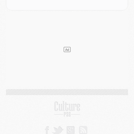
MARDI 04 AOÛT
Europe
- Les chapeaux provisoires de la Ligue des champions 2026/27
Podcast
- Podcast CulturePSG : Akliouche présenté par un fan de Monaco
Club
- Le PSG dévoile sa première collection d'entraînement pour 2026/2027
Discipline
- Un arbitre inattendu, mais porte-bonheur pour Lens/PSG
Match
- Majorque/PSG, sur quelle chaine et à quelle heure regarder le match ?
Mercato
- Le plan du PSG pour Suzuki et Chevalier se précise
Mercato
- L'Ajax refuse la première offre du PSG pour Godts
Mercato
- Le PSG veut accélérer, Ferran Torres temporise
Mercato
- Liverpool encore très loin du compte pour Barcola
LUNDI 03 AOÛT
Match
- Podcast CulturePSG : Mercato (Godts, Suzuki, Akliouche, Barcola, etc)
Mercato
- L'Ajax attend bien plus de 45M pour Mika Godts
Club
- Quatre retours importants dans le groupe du PSG, et un plus discret
Mercato
- Ayari file en Ligue 2
Club
- Le PSG s'associe avec un géant de la tech
Mercato
- Vu d'Italie, le transfert de Suzuki au PSG est bien engagé
Mercato
- Ferran Torres ne serait pas à vendre, mais...
Europe
- Gros coup dur pour Aston Villa avant de croiser le PSG