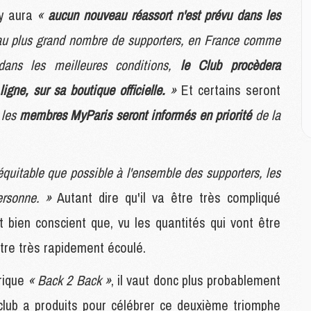
M
'y aura
«
aucun nouveau réassort n'est prévu dans les
C
M
au plus grand nombre de supporters, en France comme
C
M
 dans les meilleures conditions,
le Club procèdera
M
gne, sur sa boutique officielle.
»
Et certains seront
E
 les
membres MyParis seront informés en priorité
de la
M
M
équitable que possible à l'ensemble des supporters, les
M
C
ersonne. »
Autant dire qu'il va être très compliqué
M
t bien conscient que, vu les quantités qui vont être
être très rapidement écoulé.
M
C
orique
« Back 2 Back »
, il vaut donc plus probablement
M
M
 club a produits pour célébrer ce deuxième triomphe
M