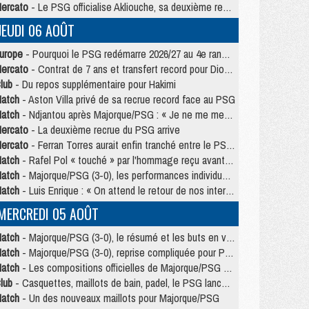
ercato
- Le PSG officialise Akliouche, sa deuxième recrue de l’été
JEUDI 06 AOÛT
urope
- Pourquoi le PSG redémarre 2026/27 au 4e rang du coefficient UEFA
ercato
- Contrat de 7 ans et transfert record pour Diomandé loin du PSG
lub
- Du repos supplémentaire pour Hakimi
atch
- Aston Villa privé de sa recrue record face au PSG
atch
- Ndjantou après Majorque/PSG : « Je ne me mets pas de plafond »
ercato
- La deuxième recrue du PSG arrive
ercato
- Ferran Torres aurait enfin tranché entre le PSG et le Barça
atch
- Rafel Pol « touché » par l'hommage reçu avant Majorque/PSG
atch
- Majorque/PSG (3-0), les performances individuelles
atch
- Luis Enrique : « On attend le retour de nos internationaux »
MERCREDI 05 AOÛT
atch
- Majorque/PSG (3-0), le résumé et les buts en video
atch
- Majorque/PSG (3-0), reprise compliquée pour Paris
atch
- Les compositions officielles de Majorque/PSG avec Kvara et de nombreux jeunes
lub
- Casquettes, maillots de bain, padel, le PSG lance sa collection été
atch
- Un des nouveaux maillots pour Majorque/PSG