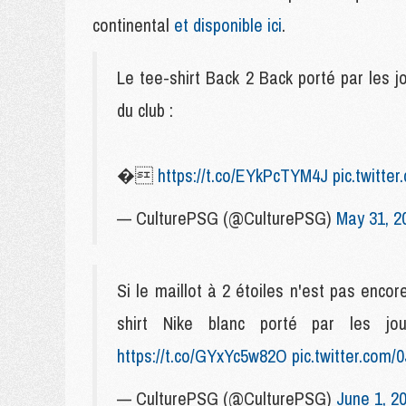
continental
et disponible ici
.
Le tee-shirt Back 2 Back porté par les 
du club :
�
https://t.co/EYkPcTYM4J
pic.twitt
— CulturePSG (@CulturePSG)
May 31, 2
Si le maillot à 2 étoiles n'est pas enco
shirt Nike blanc porté par les j
https://t.co/GYxYc5w82O
pic.twitter.com
— CulturePSG (@CulturePSG)
June 1, 2