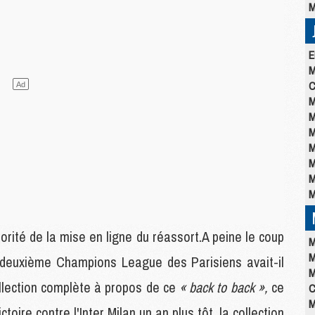
M
E
M
C
M
M
M
M
M
M
M
rité de la mise en ligne du réassort.A peine le coup
M
M
la deuxième Champions League des Parisiens avait-il
M
ollection complète à propos de ce
« back to back »,
ce
C
M
oire contre l'Inter Milan un an plus tôt, la collection