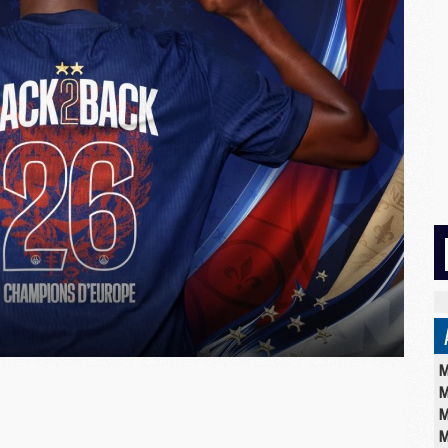
M
M
M
M