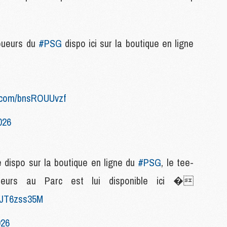
M
joueurs du
#PSG
dispo ici sur la boutique en ligne
M
M
C
C
M
er.com/bnsROUUvzf
026
S
M
C
M
re dispo sur la boutique en ligne du
#PSG
, le tee-
C
oueurs au Parc est lui disponible ici �
M
M
/0JT6zss35M
026
M