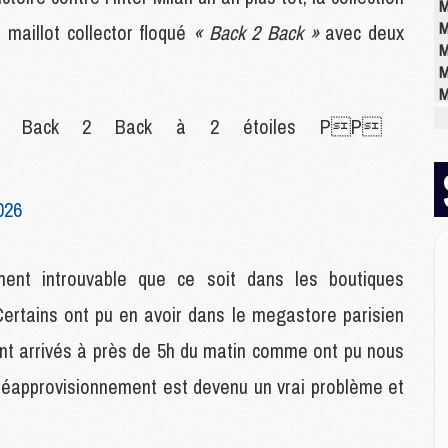
M
M
e maillot collector floqué
« Back 2 Back »
avec deux
M
M
M
M
ion Back 2 Back à 2 étoiles PP
E
P
026
C
D
M
ment introuvable que ce soit dans les boutiques
M
 Certains ont pu en avoir dans le megastore parisien
M
M
ent arrivés à près de 5h du matin comme ont pu nous
M
e réapprovisionnement est devenu un vrai problème et
M