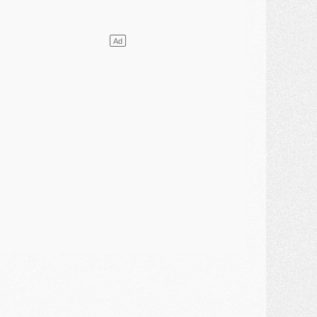
ercato
- Le transfert de Mika Godts au PSG en bonne voie
VENDREDI 31 JUILLET
atch
- Un diffuseur annoncé pour les deux premiers matchs amicaux du PSG
ercato
- Le transfert d'Akliouche au PSG bouclé, le montant se précise
lub
- Un retour majeur dans le groupe du PSG
lub
- [MAJ] Ndjantou et deux jeunes du PSG annoncés dans un tournoi U21
ercato
- L'étonnante piste Suzuki confirmée et onéreuse
JEUDI 30 JUILLET
élections
- Ancelotti fait le ménage au Brésil mais veut garder Marquinhos
ercato
- Le statu quo du milieu du PSG se précise
lub
- Le PSG plutôt que la FIFA pour Al-Khelaïfi, poussé par l'UEFA ?
ercato
- Le PSG presserait Ferran Torres de se décider, deux pistes de secours
lub
- Déguisements, shopping, double scouting, Luis Campos dévoile ses méthodes
ercato
- Kroupi retiré du mercato
ercato
- Enfin une avancée dans le transfert d'Akliouche
MERCREDI 29 JUILLET
ercato
- Ferran Torres priorité du PSG, mais ouvert à tout