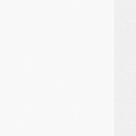
ercato
- Première offre de Liverpool en approche pour Barcola
ercato
- Le montant du transfert de Kolo Muani se précise, la formule aussi
ercato
- Kolo Muani attendu en Italie, son transfert débloqué
ercato
- Monaco a encore repoussé une offre du PSG pour Akliouche
ercato
- Liverpool presque d'accord avec Barcola, le PSG pas du tout
ercato
- Moment décisif pour le transfert de Kolo Muani
MARDI 28 JUILLET
ercato
- Des intermédiaires ont tenté de relancer Diomande au PSG
lub
- Au moins neuf jeunes conviés à l'entraînement des pros
ercato
- Une partie du communiqué du PSG sur Diomande expliquée
ercato
- Barcola futur plus gros transfert de l'été ?
ormation
- Retour sur la saison des U17 du PSG en 7 chiffres clés
lub
- Le PSG connaît ses premiers matches de septembre
ercato
- Un troisième prêt bouclé par le PSG
LUNDI 27 JUILLET
odcast
- Podcast CulturePSG à 22h : Mercato (Barcola, Diomande, etc)
ercato
- La prolongation de Dembélé au PSG dans la dernière ligne droite
lub
- Le PSG a fait sa reprise avec... 9 joueurs