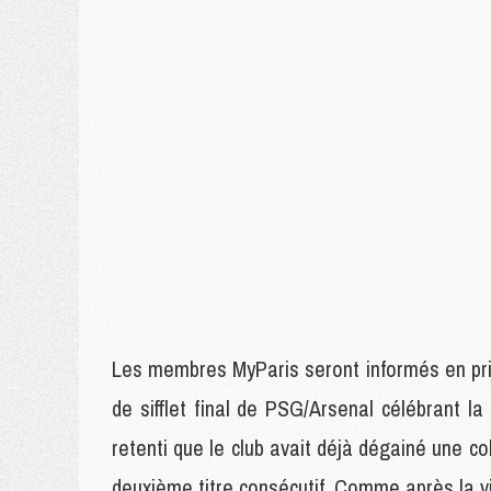
Les membres MyParis seront informés en prio
de sifflet final de PSG/Arsenal célébrant 
retenti que le club avait déjà dégainé une c
deuxième titre consécutif. Comme après la vict