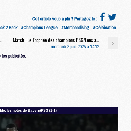
M
M
M
Cet article vous a plu ? Partagez le :
M
ck 2 Back
#Champions League
#Merchandising
#Célébration
M
M
tiques : Le PSG a écrit l'histoire des tirs au but
Match : Le Trophée des champions PSG/Lens a sa date, son stade et son diffuseur
mercredi 3 juin 2026 à 14:12
les publicités.
M
C
M
M
F
C
M
P
M
C