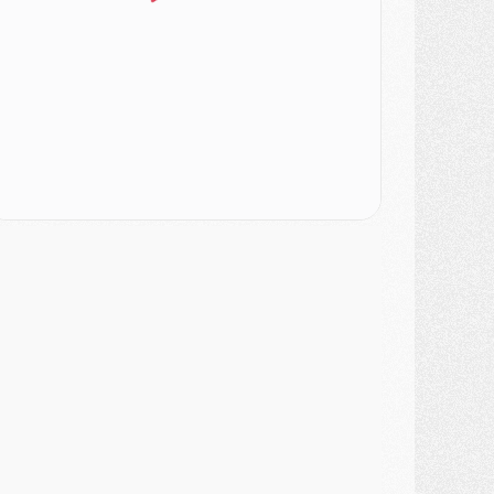
ercato
- L'Ajax attend bien plus de 45M pour Mika Godts
lub
- Quatre retours importants dans le groupe du PSG, et un plus discret
ercato
- Ayari file en Ligue 2
lub
- Le PSG s'associe avec un géant de la tech
ercato
- Vu d'Italie, le transfert de Suzuki au PSG est bien engagé
ercato
- Ferran Torres ne serait pas à vendre, mais...
urope
- Gros coup dur pour Aston Villa avant de croiser le PSG
DIMANCHE 02 AOÛT
ercato
- Le transfert de Kolo Muani à la Juventus est officiel
ercato
- [MAJ] Le PSG a fait une grosse offre à Parme pour Suzuki
ercato
- Le PSG a envoyé une première offre pour Mika Godts
lub
- Après Pacho, d'autres retours en vue
ercato
- Changement de dernière minute pour Kolo Muani
SAMEDI 01 AOÛT
ercato
- L'agent de Mika Godts confirme un accord avec le PSG
lub
- Quels numéros de maillot pour Akliouche et Digne au PSG ?
atch
- Un hommage prévu lors de Brest/PSG
ercato
- Le PSG et le Barça ont rendez-vous pour Ferran Torres
ercato
- Guéla Doué dans les listes du PSG