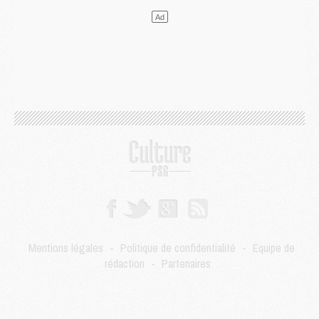
LUNDI 03 AOÛT
Match
- Podcast CulturePSG : Mercato (Godts, Suzuki, Akliouche, Barcola, etc)
Mercato
- L'Ajax attend bien plus de 45M pour Mika Godts
Club
- Quatre retours importants dans le groupe du PSG, et un plus discret
Mercato
- Ayari file en Ligue 2
Club
- Le PSG s'associe avec un géant de la tech
Mercato
- Vu d'Italie, le transfert de Suzuki au PSG est bien engagé
Mercato
- Ferran Torres ne serait pas à vendre, mais...
Europe
- Gros coup dur pour Aston Villa avant de croiser le PSG
DIMANCHE 02 AOÛT
Mercato
- Le transfert de Kolo Muani à la Juventus est officiel
Mercato
- [MAJ] Le PSG a fait une grosse offre à Parme pour Suzuki
Mercato
- Le PSG a envoyé une première offre pour Mika Godts
Club
- Après Pacho, d'autres retours en vue
Mentions légales
-
Politique de confidentialité
-
Équipe de
Mercato
- Changement de dernière minute pour Kolo Muani
rédaction
-
Partenaires
SAMEDI 01 AOÛT
Mercato
- L'agent de Mika Godts confirme un accord avec le PSG