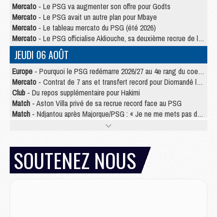
Mercato
- Le PSG va augmenter son offre pour Godts
Mercato
- Le PSG avait un autre plan pour Mbaye
Mercato
- Le tableau mercato du PSG (été 2026)
Mercato
- Le PSG officialise Akliouche, sa deuxième recrue de l’été
JEUDI 06 AOÛT
Europe
- Pourquoi le PSG redémarre 2026/27 au 4e rang du coefficient UEFA
Mercato
- Contrat de 7 ans et transfert record pour Diomandé loin du PSG
Club
- Du repos supplémentaire pour Hakimi
Match
- Aston Villa privé de sa recrue record face au PSG
Match
- Ndjantou après Majorque/PSG : « Je ne me mets pas de plafond »
Mercato
- La deuxième recrue du PSG arrive
Mercato
- Ferran Torres aurait enfin tranché entre le PSG et le Barça
Match
- Rafel Pol « touché » par l'hommage reçu avant Majorque/PSG
SOUTENEZ NOUS
Match
- Majorque/PSG (3-0), les performances individuelles
Match
- Luis Enrique : « On attend le retour de nos internationaux »
MERCREDI 05 AOÛT
Match
- Majorque/PSG (3-0), le résumé et les buts en video
Match
- Majorque/PSG (3-0), reprise compliquée pour Paris