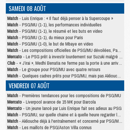
SAMEDI 08 AOÛT
Match
- Luis Enrique : « Il faut déjà penser à la Supercoupe »
Match
- PSG/MU (1-1), les performances individuelles
Match
- PSG/MU (1-1), le résumé et les buts en video
Match
- PSG/MU (1-1), du mieux pour Paris
Match
- PSG/MU (1-0), le but de Mbaye en video
Match
- Les compositions officielles de PSG/MU dévoilées, Pacho titulaire
Mercato
- Le PSG prêt à investir lourdement sur Suzuki malgré Safonov et Chevalier
Club
- « J’irai », Medhi Benatia ne ferme pas la porte à une arrivée au PSG
Match
- Le groupe pour PSG/MU avec quatre retours
Match
- Quelques cadres prêts pour PSG/MU, mais pas Akliouche ?
VENDREDI 07 AOÛT
Match
- Premières tendances pour les compositions de PSG/MU
Mercato
- Liverpool avance de 15 M€ pour Barcola
Mercato
- Un jeune lancé par Luis Enrique fait ses adieux au PSG
Match
- PSG/MU, sur quelle chaine et à quelle heure regarder le match ?
Match
- Akliouche déjà à l'entraînement et concerné par PSG/MU ?
Match
- Les maillots de PSG/Aston Villa connus