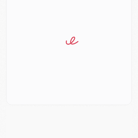
Match
- Les compositions officielles de Majorque/PSG avec Kvara et de nombreux jeunes
Club
- Casquettes, maillots de bain, padel, le PSG lance sa collection été
Match
- Un des nouveaux maillots pour Majorque/PSG
Mercato
- Le PSG prépare une nouvelle offre pour Suzuki
Mercato
- Le transfert de Ferran Torres au PSG réglé avant le 12 août ?
Match
- Le groupe pour Majorque/PSG avec 11 absents
Mercato
- Le PSG officialise un quatrième prêt
Mercato
- Liverpool ne veut pas que Barcola au PSG
Match
- Majorque/PSG, quelle compo pour le premier match de la saison 2026/27 ?
MARDI 04 AOÛT
Europe
- Les chapeaux provisoires de la Ligue des champions 2026/27
Podcast
- Podcast CulturePSG : Akliouche présenté par un fan de Monaco
Club
- Le PSG dévoile sa première collection d'entraînement pour 2026/2027
Discipline
- Un arbitre inattendu, mais porte-bonheur pour Lens/PSG
Match
- Majorque/PSG, sur quelle chaine et à quelle heure regarder le match ?
Mercato
- Le plan du PSG pour Suzuki et Chevalier se précise
Mercato
- L'Ajax refuse la première offre du PSG pour Godts
Mercato
- Le PSG veut accélérer, Ferran Torres temporise
Mercato
- Liverpool encore très loin du compte pour Barcola