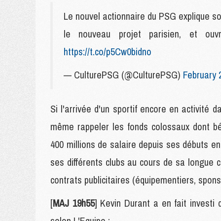
Le nouvel actionnaire du PSG explique so
le nouveau projet parisien, et o
https://t.co/p5Cw0bidno
— CulturePSG (@CulturePSG)
February 
Si l'arrivée d'un sportif encore en activité d
même rappeler les fonds colossaux dont bén
400 millions de salaire depuis ses débuts en
ses différents clubs au cours de sa longue ca
contrats publicitaires (équipementiers, spons
[
MAJ 19h55
] Kevin Durant a en fait invest
selon L'Equipe :