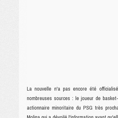
La nouvelle n'a pas encore été officiali
nombreuses sources : le joueur de basket-
actionnaire minoritaire du PSG très proch
Molina qui a dévoilé l'information avant qu'e