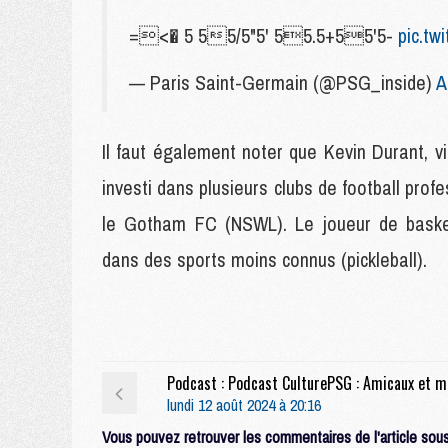
=<� 5 55/5"5' 55.5+55'5-
pic.tw
— Paris Saint-Germain (@PSG_inside)
A
Il faut également noter que Kevin Durant, v
investi dans plusieurs clubs de football pro
le Gotham FC (NSWL). Le joueur de basket 
dans des sports moins connus (pickleball).
Podca
lundi 12 août 2024 à 20:16
Vous pouvez retrouver les commentaires de l'article sous 