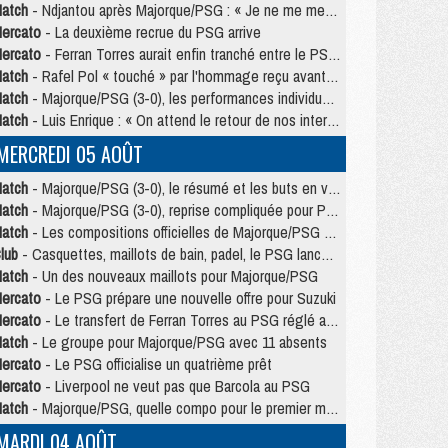
atch
- Ndjantou après Majorque/PSG : « Je ne me mets pas de plafond »
ercato
- La deuxième recrue du PSG arrive
ercato
- Ferran Torres aurait enfin tranché entre le PSG et le Barça
atch
- Rafel Pol « touché » par l'hommage reçu avant Majorque/PSG
atch
- Majorque/PSG (3-0), les performances individuelles
atch
- Luis Enrique : « On attend le retour de nos internationaux »
MERCREDI 05 AOÛT
atch
- Majorque/PSG (3-0), le résumé et les buts en video
atch
- Majorque/PSG (3-0), reprise compliquée pour Paris
atch
- Les compositions officielles de Majorque/PSG avec Kvara et de nombreux jeunes
lub
- Casquettes, maillots de bain, padel, le PSG lance sa collection été
atch
- Un des nouveaux maillots pour Majorque/PSG
ercato
- Le PSG prépare une nouvelle offre pour Suzuki
ercato
- Le transfert de Ferran Torres au PSG réglé avant le 12 août ?
atch
- Le groupe pour Majorque/PSG avec 11 absents
ercato
- Le PSG officialise un quatrième prêt
ercato
- Liverpool ne veut pas que Barcola au PSG
atch
- Majorque/PSG, quelle compo pour le premier match de la saison 2026/27 ?
MARDI 04 AOÛT