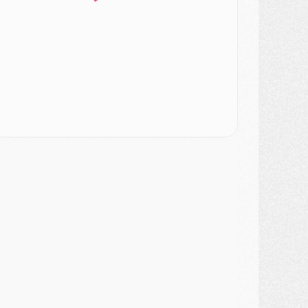
urope
- Gros coup dur pour Aston Villa avant de croiser le PSG
DIMANCHE 02 AOÛT
ercato
- Le transfert de Kolo Muani à la Juventus est officiel
ercato
- [MAJ] Le PSG a fait une grosse offre à Parme pour Suzuki
ercato
- Le PSG a envoyé une première offre pour Mika Godts
lub
- Après Pacho, d'autres retours en vue
ercato
- Changement de dernière minute pour Kolo Muani
SAMEDI 01 AOÛT
ercato
- L'agent de Mika Godts confirme un accord avec le PSG
lub
- Quels numéros de maillot pour Akliouche et Digne au PSG ?
atch
- Un hommage prévu lors de Brest/PSG
ercato
- Le PSG et le Barça ont rendez-vous pour Ferran Torres
ercato
- Guéla Doué dans les listes du PSG
ercato
- Le transfert de Mika Godts au PSG en bonne voie
VENDREDI 31 JUILLET
atch
- Un diffuseur annoncé pour les deux premiers matchs amicaux du PSG
ercato
- Le transfert d'Akliouche au PSG bouclé, le montant se précise
lub
- Un retour majeur dans le groupe du PSG