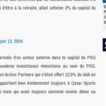
E
d'être à la retraite, allait acheter 2% du capital du
P
C
D
M
M
M
ust 12, 2024
M
M
M
 arrivée d'un acteur externe dans le capital du PSG
euxième investisseur minoritaire au sein du PSG,
M
t Arctos Partners qui s'était offert 12,5% du club en
M
C
 appartient bien évidemment toujours à Qatar Sports
M
C
1 mais qui avait toujours annoncé vouloir diluer sa
M
M