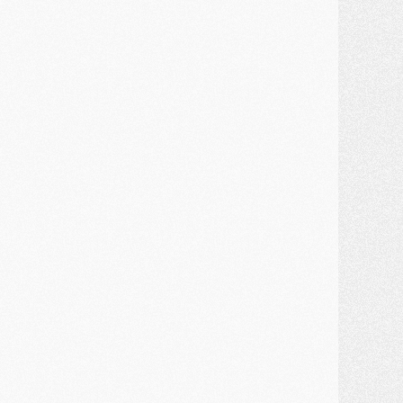
MARDI 28 JUILLET
ercato
- Des intermédiaires ont tenté de relancer Diomande au PSG
lub
- Au moins neuf jeunes conviés à l'entraînement des pros
ercato
- Une partie du communiqué du PSG sur Diomande expliquée
ercato
- Barcola futur plus gros transfert de l'été ?
ormation
- Retour sur la saison des U17 du PSG en 7 chiffres clés
lub
- Le PSG connaît ses premiers matches de septembre
ercato
- Un troisième prêt bouclé par le PSG
LUNDI 27 JUILLET
odcast
- Podcast CulturePSG à 22h : Mercato (Barcola, Diomande, etc)
ercato
- La prolongation de Dembélé au PSG dans la dernière ligne droite
lub
- Le PSG a fait sa reprise avec... 9 joueurs
és. sociaux
- Les Portugais du PSG réunis pendant leurs vacances
ercato
- Le PSG avance sur la piste Suzuki
ercato
- Après Digne, un autre défenseur en approche au PSG ?
lub
- Une petite quinzaine de joueurs attendus pour la reprise de l'entraînement du PSG
DIMANCHE 26 JUILLET