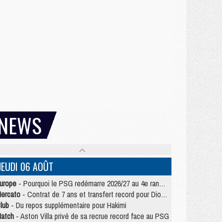
NEWS
JEUDI 06 AOÛT
urope
- Pourquoi le PSG redémarre 2026/27 au 4e rang du coefficient UEFA
ercato
- Contrat de 7 ans et transfert record pour Diomandé loin du PSG
lub
- Du repos supplémentaire pour Hakimi
atch
- Aston Villa privé de sa recrue record face au PSG