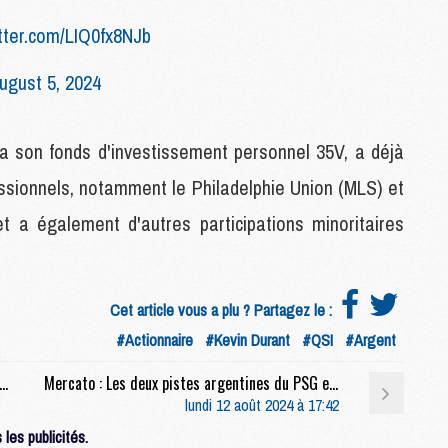
itter.com/LIQ0fx8NJb
M
ugust 5, 2024
C
M
M
ia son fonds d'investissement personnel 35V, a déjà
F
C
fessionnels, notamment le Philadelphie Union (MLS) et
M
a également d'autres participations minoritaires
P
M
C
Cet article vous a plu ? Partagez le :
R
#Actionnaire
#Kevin Durant
#QSI
#Argent
M
M
st : Podcast CulturePSG : Amicaux et mercato
Mercato : Les deux pistes argentines du PSG en attaque s'envolent
C
lundi 12 août 2024 à 17:42
les publicités.