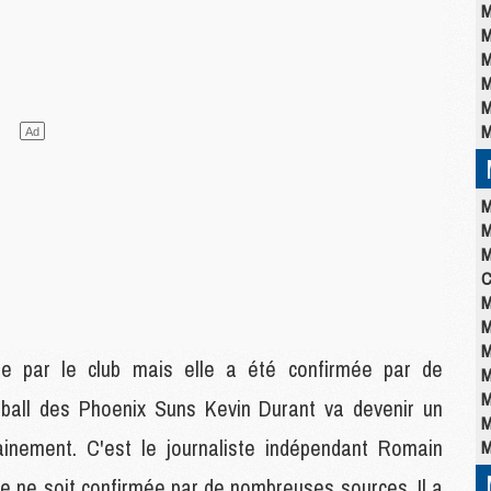
M
M
M
M
M
M
M
M
M
C
M
M
M
sée par le club mais elle a été confirmée par de
M
M
ball des Phoenix Suns Kevin Durant va devenir un
M
ainement. C'est le journaliste indépendant Romain
M
lle ne soit confirmée par de nombreuses sources. Il a