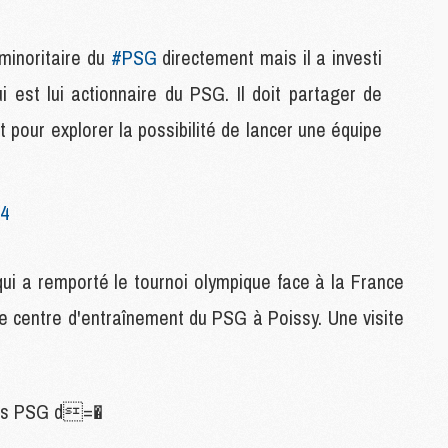
C
M
minoritaire du
#PSG
directement mais il a investi
i est lui actionnaire du PSG. Il doit partager de
S
 pour explorer la possibilité de lancer une équipe
M
C
M
C
24
M
M
qui a remporté le tournoi olympique face à la France
M
r le centre d'entraînement du PSG à Poissy. Une visite
M
M
M
M
mpus PSG d=�
M
M