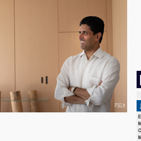
E
M
C
M