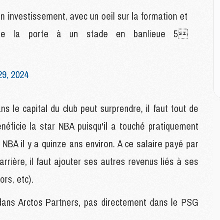
E
n investissement, avec un oeil sur la formation et
uvre la porte à un stade en banlieue 5
M
M
M
C
29, 2024
M
ans le capital du club peut surprendre, il faut tout de
M
C
éficie la star NBA puisqu'il a touché pratiquement
M
 NBA il y a quinze ans environ. A ce salaire payé par
M
M
rrière, il faut ajouter ses autres revenus liés à ses
M
ors, etc).
M
i dans Arctos Partners, pas directement dans le PSG
M
C