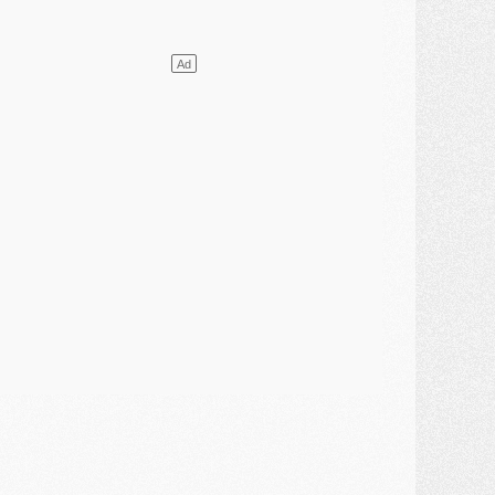
lub
- [MAJ] Ndjantou et deux jeunes du PSG annoncés dans un tournoi U21
ercato
- L'étonnante piste Suzuki confirmée et onéreuse
JEUDI 30 JUILLET
élections
- Ancelotti fait le ménage au Brésil mais veut garder Marquinhos
ercato
- Le statu quo du milieu du PSG se précise
lub
- Le PSG plutôt que la FIFA pour Al-Khelaïfi, poussé par l'UEFA ?
ercato
- Le PSG presserait Ferran Torres de se décider, deux pistes de secours
lub
- Déguisements, shopping, double scouting, Luis Campos dévoile ses méthodes
ercato
- Kroupi retiré du mercato
ercato
- Enfin une avancée dans le transfert d'Akliouche
MERCREDI 29 JUILLET
ercato
- Ferran Torres priorité du PSG, mais ouvert à tout
ercato
- Première offre de Liverpool en approche pour Barcola
ercato
- Le montant du transfert de Kolo Muani se précise, la formule aussi
ercato
- Kolo Muani attendu en Italie, son transfert débloqué
ercato
- Monaco a encore repoussé une offre du PSG pour Akliouche
ercato
- Liverpool presque d'accord avec Barcola, le PSG pas du tout
ercato
- Moment décisif pour le transfert de Kolo Muani