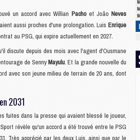
M
M
ouvé un accord avec Willian
Pacho
et João
Neves
M
aient aussi proches d'une prolongation. Luis
Enrique
ntrat au PSG, qui expire actuellement en 2027.
M
M
u'il discute depuis des mois avec l'agent d'Ousmane
C
M
l'entourage de Senny
Mayulu
. Et la grande nouvelle du
C
M
ord avec son jeune milieu de terrain de 20 ans, dont
M
E
'en 2031
M
M
s fuites dans la presse qui avaient blessé le joueur,
M
Sport révèle qu'un accord a été trouvé entre le PSG
C
M
1. Très apprécié par les deux Luis, ainsi que par le