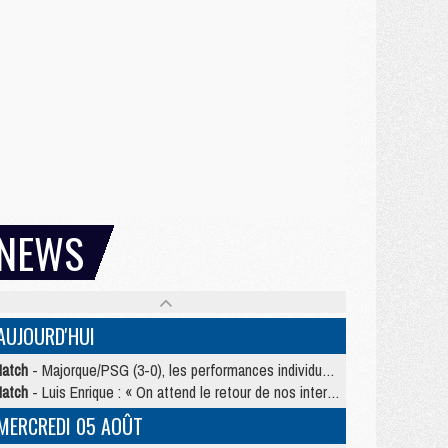
NEWS
AUJOURD'HUI
atch
- Majorque/PSG (3-0), les performances individuelles
atch
- Luis Enrique : « On attend le retour de nos internationaux »
MERCREDI 05 AOÛT