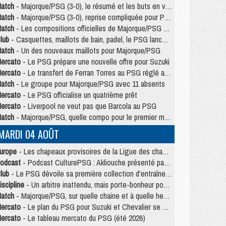
atch
- Majorque/PSG (3-0), le résumé et les buts en video
atch
- Majorque/PSG (3-0), reprise compliquée pour Paris
atch
- Les compositions officielles de Majorque/PSG avec Kvara et de nombreux jeunes
lub
- Casquettes, maillots de bain, padel, le PSG lance sa collection été
atch
- Un des nouveaux maillots pour Majorque/PSG
ercato
- Le PSG prépare une nouvelle offre pour Suzuki
ercato
- Le transfert de Ferran Torres au PSG réglé avant le 12 août ?
atch
- Le groupe pour Majorque/PSG avec 11 absents
ercato
- Le PSG officialise un quatrième prêt
ercato
- Liverpool ne veut pas que Barcola au PSG
atch
- Majorque/PSG, quelle compo pour le premier match de la saison 2026/27 ?
MARDI 04 AOÛT
urope
- Les chapeaux provisoires de la Ligue des champions 2026/27
odcast
- Podcast CulturePSG : Akliouche présenté par un fan de Monaco
lub
- Le PSG dévoile sa première collection d'entraînement pour 2026/2027
iscipline
- Un arbitre inattendu, mais porte-bonheur pour Lens/PSG
atch
- Majorque/PSG, sur quelle chaine et à quelle heure regarder le match ?
ercato
- Le plan du PSG pour Suzuki et Chevalier se précise
ercato
- Le tableau mercato du PSG (été 2026)