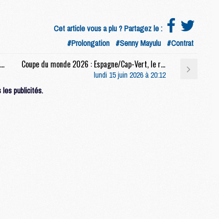
M
C
M
Cet article vous a plu ? Partagez le :
M
#Prolongation
#Senny Mayulu
#Contrat
Coupe du monde 2026 : France/Sénégal, sur quelle chaîne et à quelle heure regarder le match ?
Coupe du monde 2026 : Espagne/Cap-Vert, le résumé video
M
lundi 15 juin 2026 à 20:12
M
M
les publicités.
M
M
M
M
M
C
M
M
F
C