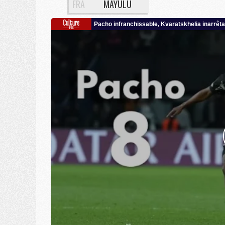
FRA
MAYULU