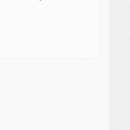
SAMEDI 01 AOÛT
ercato
- L'agent de Mika Godts confirme un accord avec le PSG
lub
- Quels numéros de maillot pour Akliouche et Digne au PSG ?
atch
- Un hommage prévu lors de Brest/PSG
ercato
- Le PSG et le Barça ont rendez-vous pour Ferran Torres
ercato
- Guéla Doué dans les listes du PSG
ercato
- Le transfert de Mika Godts au PSG en bonne voie
VENDREDI 31 JUILLET
atch
- Un diffuseur annoncé pour les deux premiers matchs amicaux du PSG
ercato
- Le transfert d'Akliouche au PSG bouclé, le montant se précise
lub
- Un retour majeur dans le groupe du PSG
lub
- [MAJ] Ndjantou et deux jeunes du PSG annoncés dans un tournoi U21
ercato
- L'étonnante piste Suzuki confirmée et onéreuse
JEUDI 30 JUILLET
élections
- Ancelotti fait le ménage au Brésil mais veut garder Marquinhos
ercato
- Le statu quo du milieu du PSG se précise
lub
- Le PSG plutôt que la FIFA pour Al-Khelaïfi, poussé par l'UEFA ?