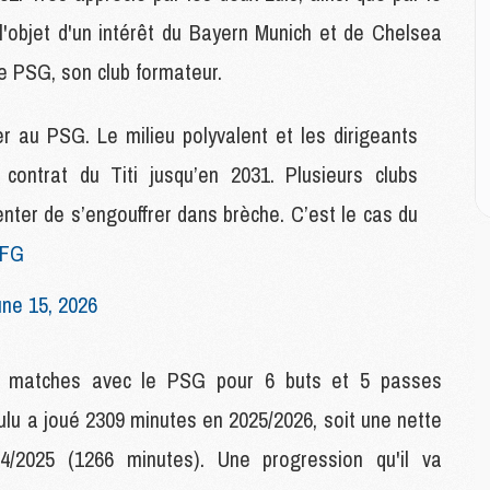
 l'objet d'un intérêt du Bayern Munich et de Chelsea
M
le PSG, son club formateur.
C
M
M
 au PSG. Le milieu polyvalent et les dirigeants
M
contrat du Titi jusqu’en 2031. Plusieurs clubs
M
tenter de s’engouffrer dans brèche. C’est le cas du
M
rFG
M
C
une 15, 2026
C
M
1 matches avec le PSG pour 6 buts et 5 passes
yulu a joué 2309 minutes en 2025/2026, soit une nette
S
M
4/2025 (1266 minutes). Une progression qu'il va
C