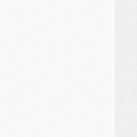
ercato
- Un troisième prêt bouclé par le PSG
LUNDI 27 JUILLET
odcast
- Podcast CulturePSG à 22h : Mercato (Barcola, Diomande, etc)
ercato
- La prolongation de Dembélé au PSG dans la dernière ligne droite
lub
- Le PSG a fait sa reprise avec... 9 joueurs
és. sociaux
- Les Portugais du PSG réunis pendant leurs vacances
ercato
- Le PSG avance sur la piste Suzuki
ercato
- Après Digne, un autre défenseur en approche au PSG ?
lub
- Une petite quinzaine de joueurs attendus pour la reprise de l'entraînement du PSG
DIMANCHE 26 JUILLET
ercato
- Le PSG lâche Diomande et tacle des demandes « totalement disproportionnés »
lub
- [Avant la reprise] Les tauliers de la saison passée
lub
- Barcola refuse de prolonger au PSG
ercato
- Luis Enrique derrière l'intérêt du PSG pour Rodri ?
ercato
- Le transfert de Kolo Muani enfin débloqué ?
ercato
- Le PSG n'est plus en pole pour Diomande, mais pas hors-jeu
SAMEDI 25 JUILLET