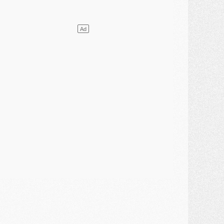
ercato
- Le PSG presserait Ferran Torres de se décider, deux pistes de secours
lub
- Déguisements, shopping, double scouting, Luis Campos dévoile ses méthodes
ercato
- Kroupi retiré du mercato
ercato
- Enfin une avancée dans le transfert d'Akliouche
MERCREDI 29 JUILLET
ercato
- Ferran Torres priorité du PSG, mais ouvert à tout
ercato
- Première offre de Liverpool en approche pour Barcola
ercato
- Le montant du transfert de Kolo Muani se précise, la formule aussi
ercato
- Kolo Muani attendu en Italie, son transfert débloqué
ercato
- Monaco a encore repoussé une offre du PSG pour Akliouche
ercato
- Liverpool presque d'accord avec Barcola, le PSG pas du tout
ercato
- Moment décisif pour le transfert de Kolo Muani
MARDI 28 JUILLET
ercato
- Des intermédiaires ont tenté de relancer Diomande au PSG
lub
- Au moins neuf jeunes conviés à l'entraînement des pros
ercato
- Une partie du communiqué du PSG sur Diomande expliquée
ercato
- Barcola futur plus gros transfert de l'été ?
ormation
- Retour sur la saison des U17 du PSG en 7 chiffres clés
lub
- Le PSG connaît ses premiers matches de septembre