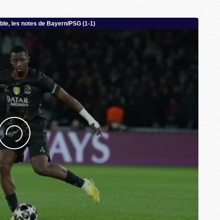
M
P
M
C
R
M
M
C
M
C
C
M
M
M