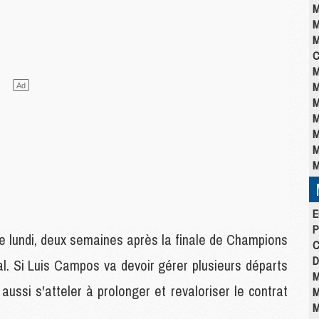
M
M
M
C
M
M
M
M
M
M
M
E
P
e lundi, deux semaines après la finale de Champions
C
D
. Si Luis Campos va devoir gérer plusieurs départs
M
 aussi s'atteler à prolonger et revaloriser le contrat
M
M