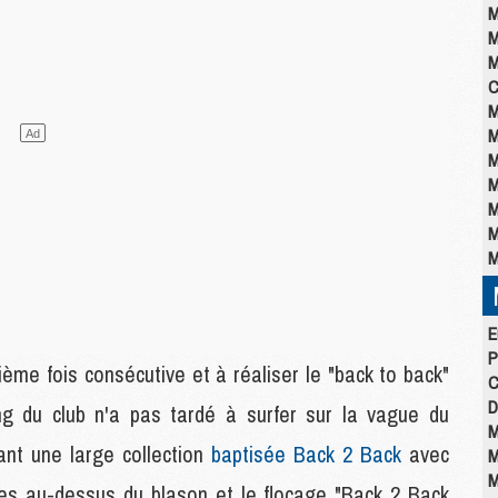
M
M
M
C
M
M
M
M
M
M
M
E
P
me fois consécutive et à réaliser le "back to back"
C
D
ing du club n'a pas tardé à surfer sur la vague du
M
ant une large collection
baptisée Back 2 Back
avec
M
M
les au-dessus du blason et le flocage "Back 2 Back