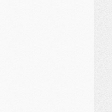
ercato
- Un troisième prêt bouclé par le PSG
LUNDI 27 JUILLET
odcast
- Podcast CulturePSG à 22h : Mercato (Barcola, Diomande, etc)
ercato
- La prolongation de Dembélé au PSG dans la dernière ligne droite
lub
- Le PSG a fait sa reprise avec... 9 joueurs
és. sociaux
- Les Portugais du PSG réunis pendant leurs vacances
ercato
- Le PSG avance sur la piste Suzuki
ercato
- Après Digne, un autre défenseur en approche au PSG ?
lub
- Une petite quinzaine de joueurs attendus pour la reprise de l'entraînement du PSG
DIMANCHE 26 JUILLET
ercato
- Le PSG lâche Diomande et tacle des demandes « totalement disproportionnés »
lub
- [Avant la reprise] Les tauliers de la saison passée
lub
- Barcola refuse de prolonger au PSG
ercato
- Luis Enrique derrière l'intérêt du PSG pour Rodri ?
ercato
- Le transfert de Kolo Muani enfin débloqué ?
ercato
- Le PSG n'est plus en pole pour Diomande, mais pas hors-jeu
SAMEDI 25 JUILLET