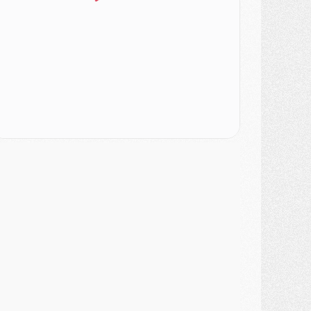
SAMEDI 01 AOÛT
ercato
- L'agent de Mika Godts confirme un accord avec le PSG
lub
- Quels numéros de maillot pour Akliouche et Digne au PSG ?
atch
- Un hommage prévu lors de Brest/PSG
ercato
- Le PSG et le Barça ont rendez-vous pour Ferran Torres
ercato
- Guéla Doué dans les listes du PSG
ercato
- Le transfert de Mika Godts au PSG en bonne voie
VENDREDI 31 JUILLET
atch
- Un diffuseur annoncé pour les deux premiers matchs amicaux du PSG
ercato
- Le transfert d'Akliouche au PSG bouclé, le montant se précise
lub
- Un retour majeur dans le groupe du PSG
lub
- [MAJ] Ndjantou et deux jeunes du PSG annoncés dans un tournoi U21
ercato
- L'étonnante piste Suzuki confirmée et onéreuse
JEUDI 30 JUILLET
élections
- Ancelotti fait le ménage au Brésil mais veut garder Marquinhos
ercato
- Le statu quo du milieu du PSG se précise
lub
- Le PSG plutôt que la FIFA pour Al-Khelaïfi, poussé par l'UEFA ?