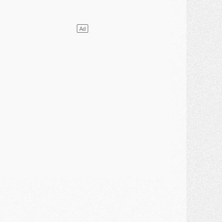
ercato
- Le PSG presserait Ferran Torres de se décider, deux pistes de secours
lub
- Déguisements, shopping, double scouting, Luis Campos dévoile ses méthodes
ercato
- Kroupi retiré du mercato
ercato
- Enfin une avancée dans le transfert d'Akliouche
MERCREDI 29 JUILLET
ercato
- Ferran Torres priorité du PSG, mais ouvert à tout
ercato
- Première offre de Liverpool en approche pour Barcola
ercato
- Le montant du transfert de Kolo Muani se précise, la formule aussi
ercato
- Kolo Muani attendu en Italie, son transfert débloqué
ercato
- Monaco a encore repoussé une offre du PSG pour Akliouche
ercato
- Liverpool presque d'accord avec Barcola, le PSG pas du tout
ercato
- Moment décisif pour le transfert de Kolo Muani
MARDI 28 JUILLET
ercato
- Des intermédiaires ont tenté de relancer Diomande au PSG
lub
- Au moins neuf jeunes conviés à l'entraînement des pros
ercato
- Une partie du communiqué du PSG sur Diomande expliquée
ercato
- Barcola futur plus gros transfert de l'été ?
ormation
- Retour sur la saison des U17 du PSG en 7 chiffres clés
lub
- Le PSG connaît ses premiers matches de septembre