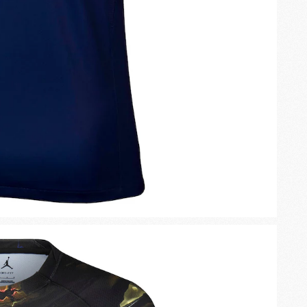
M
P
M
C
R
M
M
C
M
C
C
M
M
M