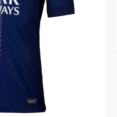
M
C
M
M
M
M
M
M
C
C
M
S
M
C