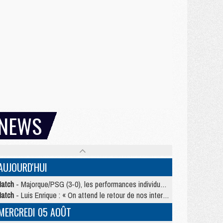
NEWS
AUJOURD'HUI
atch
- Majorque/PSG (3-0), les performances individuelles
atch
- Luis Enrique : « On attend le retour de nos internationaux »
MERCREDI 05 AOÛT