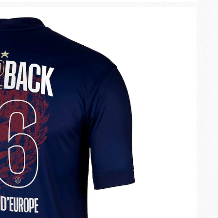
M
C
M
M
M
M
M
M
M
M
M
M
C
M
M
F
C