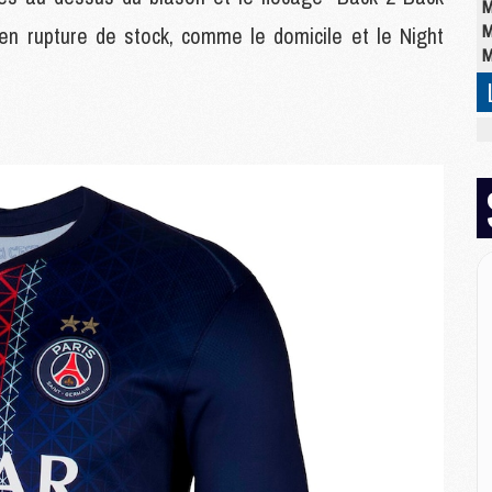
M
M
en rupture de stock, comme le domicile et le Night
M
M
M
C
M
C
M
M
E
M
M
M
C
M