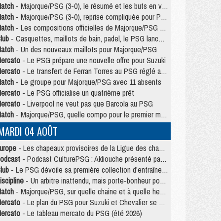
atch
- Majorque/PSG (3-0), le résumé et les buts en video
atch
- Majorque/PSG (3-0), reprise compliquée pour Paris
atch
- Les compositions officielles de Majorque/PSG avec Kvara et de nombreux jeunes
lub
- Casquettes, maillots de bain, padel, le PSG lance sa collection été
atch
- Un des nouveaux maillots pour Majorque/PSG
ercato
- Le PSG prépare une nouvelle offre pour Suzuki
ercato
- Le transfert de Ferran Torres au PSG réglé avant le 12 août ?
atch
- Le groupe pour Majorque/PSG avec 11 absents
ercato
- Le PSG officialise un quatrième prêt
ercato
- Liverpool ne veut pas que Barcola au PSG
atch
- Majorque/PSG, quelle compo pour le premier match de la saison 2026/27 ?
MARDI 04 AOÛT
urope
- Les chapeaux provisoires de la Ligue des champions 2026/27
odcast
- Podcast CulturePSG : Akliouche présenté par un fan de Monaco
lub
- Le PSG dévoile sa première collection d'entraînement pour 2026/2027
iscipline
- Un arbitre inattendu, mais porte-bonheur pour Lens/PSG
atch
- Majorque/PSG, sur quelle chaine et à quelle heure regarder le match ?
ercato
- Le plan du PSG pour Suzuki et Chevalier se précise
ercato
- Le tableau mercato du PSG (été 2026)