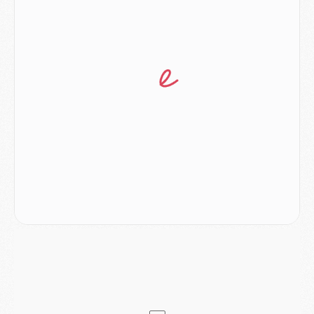
Club
- Quatre retours importants dans le groupe du PSG, et un plus discret
Mercato
- Ayari file en Ligue 2
Club
- Le PSG s'associe avec un géant de la tech
Mercato
- Vu d'Italie, le transfert de Suzuki au PSG est bien engagé
Mercato
- Ferran Torres ne serait pas à vendre, mais...
Europe
- Gros coup dur pour Aston Villa avant de croiser le PSG
DIMANCHE 02 AOÛT
Mercato
- Le transfert de Kolo Muani à la Juventus est officiel
Mercato
- [MAJ] Le PSG a fait une grosse offre à Parme pour Suzuki
Mercato
- Le PSG a envoyé une première offre pour Mika Godts
Club
- Après Pacho, d'autres retours en vue
Mercato
- Changement de dernière minute pour Kolo Muani
SAMEDI 01 AOÛT
Mercato
- L'agent de Mika Godts confirme un accord avec le PSG
Club
- Quels numéros de maillot pour Akliouche et Digne au PSG ?
Match
- Un hommage prévu lors de Brest/PSG
Mercato
- Le PSG et le Barça ont rendez-vous pour Ferran Torres
Mercato
- Guéla Doué dans les listes du PSG