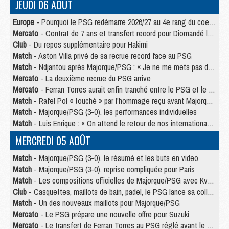
JEUDI 06 AOÛT
Europe
- Pourquoi le PSG redémarre 2026/27 au 4e rang du coefficient UEFA
Mercato
- Contrat de 7 ans et transfert record pour Diomandé loin du PSG
Club
- Du repos supplémentaire pour Hakimi
Match
- Aston Villa privé de sa recrue record face au PSG
Match
- Ndjantou après Majorque/PSG : « Je ne me mets pas de plafond »
Mercato
- La deuxième recrue du PSG arrive
Mercato
- Ferran Torres aurait enfin tranché entre le PSG et le Barça
Match
- Rafel Pol « touché » par l'hommage reçu avant Majorque/PSG
Match
- Majorque/PSG (3-0), les performances individuelles
Match
- Luis Enrique : « On attend le retour de nos internationaux »
MERCREDI 05 AOÛT
Match
- Majorque/PSG (3-0), le résumé et les buts en video
Match
- Majorque/PSG (3-0), reprise compliquée pour Paris
Match
- Les compositions officielles de Majorque/PSG avec Kvara et de nombreux jeunes
Club
- Casquettes, maillots de bain, padel, le PSG lance sa collection été
Match
- Un des nouveaux maillots pour Majorque/PSG
Mercato
- Le PSG prépare une nouvelle offre pour Suzuki
Mercato
- Le transfert de Ferran Torres au PSG réglé avant le 12 août ?