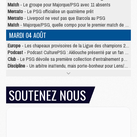
Match
- Le groupe pour Majorque/PSG avec 11 absents
Mercato
- Le PSG officialise un quatrième prêt
Mercato
- Liverpool ne veut pas que Barcola au PSG
Match
- Majorque/PSG, quelle compo pour le premier match de la saison 2026/27 ?
MARDI 04 AOÛT
Europe
- Les chapeaux provisoires de la Ligue des champions 2026/27
Podcast
- Podcast CulturePSG : Akliouche présenté par un fan de Monaco
Club
- Le PSG dévoile sa première collection d'entraînement pour 2026/2027
Discipline
- Un arbitre inattendu, mais porte-bonheur pour Lens/PSG
Match
- Majorque/PSG, sur quelle chaine et à quelle heure regarder le match ?
Mercato
- Le plan du PSG pour Suzuki et Chevalier se précise
Mercato
- Le tableau mercato du PSG (été 2026)
SOUTENEZ NOUS
Mercato
- L'Ajax refuse la première offre du PSG pour Godts
Mercato
- Le PSG veut accélérer, Ferran Torres temporise
Mercato
- Liverpool encore très loin du compte pour Barcola
LUNDI 03 AOÛT
Match
- Podcast CulturePSG : Mercato (Godts, Suzuki, Akliouche, Barcola, etc)
Mercato
- L'Ajax attend bien plus de 45M pour Mika Godts