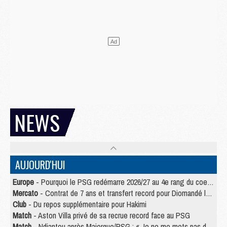
NEWS
AUJOURD'HUI
Europe
- Pourquoi le PSG redémarre 2026/27 au 4e rang du coefficient UEFA
Mercato
- Contrat de 7 ans et transfert record pour Diomandé loin du PSG
Club
- Du repos supplémentaire pour Hakimi
Match
- Aston Villa privé de sa recrue record face au PSG
Match
- Ndjantou après Majorque/PSG : « Je ne me mets pas de plafond »