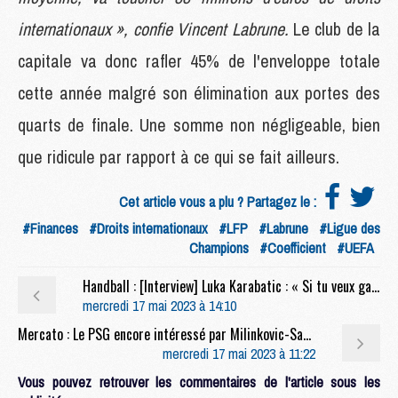
internationaux », confie Vincent Labrune.
Le club de la
capitale va donc rafler 45% de l'enveloppe totale
cette année malgré son élimination aux portes des
quarts de finale. Une somme non négligeable, bien
que ridicule par rapport à ce qui se fait ailleurs.
Cet article vous a plu ? Partagez le :
#Finances
#Droits internationaux
#LFP
#Labrune
#Ligue des
Champions
#Coefficient
#UEFA
Handball : [Interview] Luka Karabatic : « Si tu veux gagner, tu dois être capable de battre chaque équipe » [Partie 1]
mercredi 17 mai 2023 à 14:10
Mercato : Le PSG encore intéressé par Milinkovic-Savic ?
mercredi 17 mai 2023 à 11:22
Vous pouvez retrouver les commentaires de l'article sous les