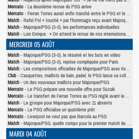
Mercato
- La deuxième recrue du PSG arrive
Mercato
- Ferran Torres aurait enfin tranché entre le PSG et le Barça
Match
- Rafel Pol « touché » par l'hommage reçu avant Majorque/PSG
Match
- Majorque/PSG (3-0), les performances individuelles
Match
- Luis Enrique : « On attend le retour de nos internationaux »
MERCREDI 05 AOÛT
Match
- Majorque/PSG (3-0), le résumé et les buts en video
Match
- Majorque/PSG (3-0), reprise compliquée pour Paris
Match
- Les compositions officielles de Majorque/PSG avec Kvara et de nombreux jeunes
Club
- Casquettes, maillots de bain, padel, le PSG lance sa collection été
Match
- Un des nouveaux maillots pour Majorque/PSG
Mercato
- Le PSG prépare une nouvelle offre pour Suzuki
Mercato
- Le transfert de Ferran Torres au PSG réglé avant le 12 août ?
Match
- Le groupe pour Majorque/PSG avec 11 absents
Mercato
- Le PSG officialise un quatrième prêt
Mercato
- Liverpool ne veut pas que Barcola au PSG
Match
- Majorque/PSG, quelle compo pour le premier match de la saison 2026/27 ?
MARDI 04 AOÛT