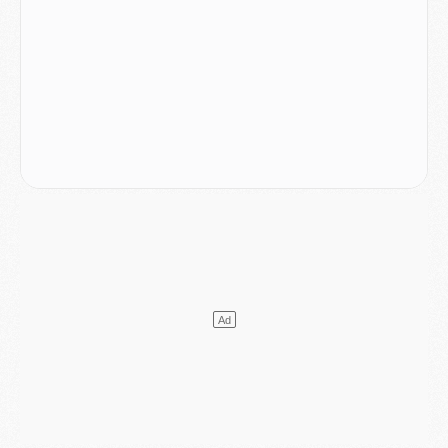
DIMANCHE 02 AOÛT
Mercato
- Le transfert de Kolo Muani à la Juventus est officiel
Mercato
- [MAJ] Le PSG a fait une grosse offre à Parme pour Suzuki
Mercato
- Le PSG a envoyé une première offre pour Mika Godts
Club
- Après Pacho, d'autres retours en vue
Mercato
- Changement de dernière minute pour Kolo Muani
SAMEDI 01 AOÛT
Mercato
- L'agent de Mika Godts confirme un accord avec le PSG
Club
- Quels numéros de maillot pour Akliouche et Digne au PSG ?
Match
- Un hommage prévu lors de Brest/PSG
Mercato
- Le PSG et le Barça ont rendez-vous pour Ferran Torres
Mercato
- Guéla Doué dans les listes du PSG
Mercato
- Le transfert de Mika Godts au PSG en bonne voie
VENDREDI 31 JUILLET
Match
- Un diffuseur annoncé pour les deux premiers matchs amicaux du PSG
Mercato
- Le transfert d'Akliouche au PSG bouclé, le montant se précise
Club
- Un retour majeur dans le groupe du PSG