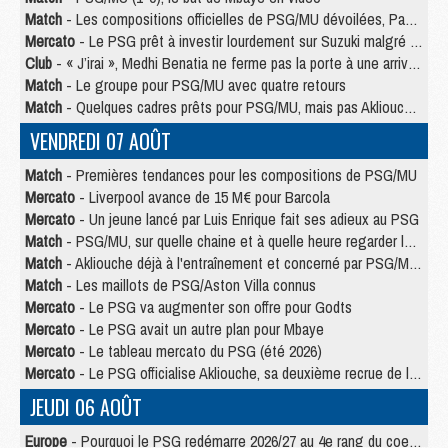
Match
- Les compositions officielles de PSG/MU dévoilées, Pacho titulaire
Mercato
- Le PSG prêt à investir lourdement sur Suzuki malgré Safonov et Chevalier
Club
- « J’irai », Medhi Benatia ne ferme pas la porte à une arrivée au PSG
Match
- Le groupe pour PSG/MU avec quatre retours
Match
- Quelques cadres prêts pour PSG/MU, mais pas Akliouche ?
VENDREDI 07 AOÛT
Match
- Premières tendances pour les compositions de PSG/MU
Mercato
- Liverpool avance de 15 M€ pour Barcola
Mercato
- Un jeune lancé par Luis Enrique fait ses adieux au PSG
Match
- PSG/MU, sur quelle chaine et à quelle heure regarder le match ?
Match
- Akliouche déjà à l'entraînement et concerné par PSG/MU ?
Match
- Les maillots de PSG/Aston Villa connus
Mercato
- Le PSG va augmenter son offre pour Godts
Mercato
- Le PSG avait un autre plan pour Mbaye
Mercato
- Le tableau mercato du PSG (été 2026)
Mercato
- Le PSG officialise Akliouche, sa deuxième recrue de l’été
JEUDI 06 AOÛT
Europe
- Pourquoi le PSG redémarre 2026/27 au 4e rang du coefficient UEFA