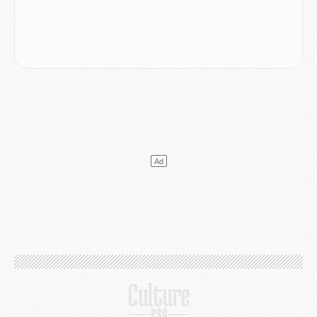
Mercato
- Liverpool ne veut pas que Barcola au PSG
Match
- Majorque/PSG, quelle compo pour le premier match de la saison 2026/27 ?
MARDI 04 AOÛT
Europe
- Les chapeaux provisoires de la Ligue des champions 2026/27
Podcast
- Podcast CulturePSG : Akliouche présenté par un fan de Monaco
Club
- Le PSG dévoile sa première collection d'entraînement pour 2026/2027
Discipline
- Un arbitre inattendu, mais porte-bonheur pour Lens/PSG
Match
- Majorque/PSG, sur quelle chaine et à quelle heure regarder le match ?
Mercato
- Le plan du PSG pour Suzuki et Chevalier se précise
Mercato
- L'Ajax refuse la première offre du PSG pour Godts
Mercato
- Le PSG veut accélérer, Ferran Torres temporise
Mercato
- Liverpool encore très loin du compte pour Barcola
LUNDI 03 AOÛT
Match
- Podcast CulturePSG : Mercato (Godts, Suzuki, Akliouche, Barcola, etc)
Mercato
- L'Ajax attend bien plus de 45M pour Mika Godts
Club
- Quatre retours importants dans le groupe du PSG, et un plus discret
Mercato
- Ayari file en Ligue 2
Club
- Le PSG s'associe avec un géant de la tech