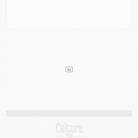
Mercato
- L'Ajax refuse la première offre du PSG pour Godts
Mercato
- Le PSG veut accélérer, Ferran Torres temporise
Mercato
- Liverpool encore très loin du compte pour Barcola
LUNDI 03 AOÛT
Match
- Podcast CulturePSG : Mercato (Godts, Suzuki, Akliouche, Barcola, etc)
Mercato
- L'Ajax attend bien plus de 45M pour Mika Godts
Club
- Quatre retours importants dans le groupe du PSG, et un plus discret
Mercato
- Ayari file en Ligue 2
Club
- Le PSG s'associe avec un géant de la tech
Mercato
- Vu d'Italie, le transfert de Suzuki au PSG est bien engagé
Mercato
- Ferran Torres ne serait pas à vendre, mais...
Europe
- Gros coup dur pour Aston Villa avant de croiser le PSG
DIMANCHE 02 AOÛT
Mercato
- Le transfert de Kolo Muani à la Juventus est officiel
Mercato
- [MAJ] Le PSG a fait une grosse offre à Parme pour Suzuki
Mercato
- Le PSG a envoyé une première offre pour Mika Godts
Club
- Après Pacho, d'autres retours en vue
Mercato
- Changement de dernière minute pour Kolo Muani