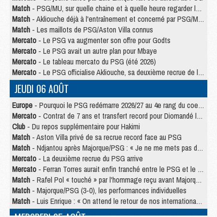
Match
- PSG/MU, sur quelle chaine et à quelle heure regarder le match ?
Match
- Akliouche déjà à l'entraînement et concerné par PSG/MU ?
Match
- Les maillots de PSG/Aston Villa connus
Mercato
- Le PSG va augmenter son offre pour Godts
Mercato
- Le PSG avait un autre plan pour Mbaye
Mercato
- Le tableau mercato du PSG (été 2026)
Mercato
- Le PSG officialise Akliouche, sa deuxième recrue de l’été
JEUDI 06 AOÛT
Europe
- Pourquoi le PSG redémarre 2026/27 au 4e rang du coefficient UEFA
Mercato
- Contrat de 7 ans et transfert record pour Diomandé loin du PSG
Club
- Du repos supplémentaire pour Hakimi
Match
- Aston Villa privé de sa recrue record face au PSG
Match
- Ndjantou après Majorque/PSG : « Je ne me mets pas de plafond »
Mercato
- La deuxième recrue du PSG arrive
Mercato
- Ferran Torres aurait enfin tranché entre le PSG et le Barça
Match
- Rafel Pol « touché » par l'hommage reçu avant Majorque/PSG
Match
- Majorque/PSG (3-0), les performances individuelles
Match
- Luis Enrique : « On attend le retour de nos internationaux »