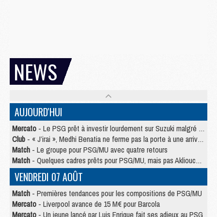
NEWS
AUJOURD'HUI
Mercato
- Le PSG prêt à investir lourdement sur Suzuki malgré Safonov et Chevalier
Club
- « J’irai », Medhi Benatia ne ferme pas la porte à une arrivée au PSG
Match
- Le groupe pour PSG/MU avec quatre retours
Match
- Quelques cadres prêts pour PSG/MU, mais pas Akliouche ?
VENDREDI 07 AOÛT
Match
- Premières tendances pour les compositions de PSG/MU
Mercato
- Liverpool avance de 15 M€ pour Barcola
Mercato
- Un jeune lancé par Luis Enrique fait ses adieux au PSG