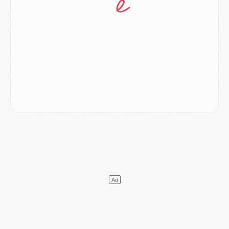
MARDI 04 AOÛT
Europe
- Les chapeaux provisoires de la Ligue des champions 2026/27
Podcast
- Podcast CulturePSG : Akliouche présenté par un fan de Monaco
Club
- Le PSG dévoile sa première collection d'entraînement pour 2026/2027
Discipline
- Un arbitre inattendu, mais porte-bonheur pour Lens/PSG
Match
- Majorque/PSG, sur quelle chaine et à quelle heure regarder le match ?
Mercato
- Le plan du PSG pour Suzuki et Chevalier se précise
Mercato
- L'Ajax refuse la première offre du PSG pour Godts
Mercato
- Le PSG veut accélérer, Ferran Torres temporise
Mercato
- Liverpool encore très loin du compte pour Barcola
LUNDI 03 AOÛT
Match
- Podcast CulturePSG : Mercato (Godts, Suzuki, Akliouche, Barcola, etc)
Mercato
- L'Ajax attend bien plus de 45M pour Mika Godts
Club
- Quatre retours importants dans le groupe du PSG, et un plus discret
Mercato
- Ayari file en Ligue 2
Club
- Le PSG s'associe avec un géant de la tech
Mercato
- Vu d'Italie, le transfert de Suzuki au PSG est bien engagé
Mercato
- Ferran Torres ne serait pas à vendre, mais...