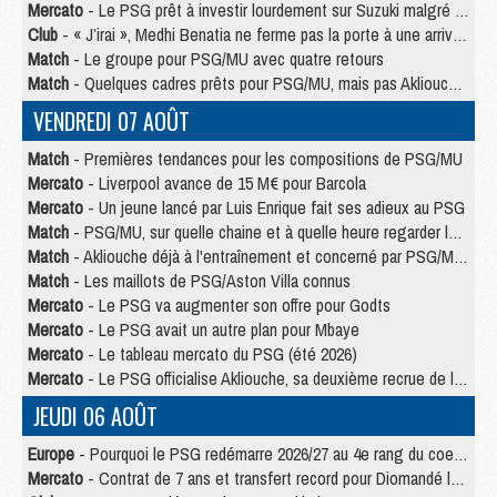
Mercato
- Le PSG prêt à investir lourdement sur Suzuki malgré Safonov et Chevalier
Club
- « J’irai », Medhi Benatia ne ferme pas la porte à une arrivée au PSG
Match
- Le groupe pour PSG/MU avec quatre retours
Match
- Quelques cadres prêts pour PSG/MU, mais pas Akliouche ?
VENDREDI 07 AOÛT
Match
- Premières tendances pour les compositions de PSG/MU
Mercato
- Liverpool avance de 15 M€ pour Barcola
Mercato
- Un jeune lancé par Luis Enrique fait ses adieux au PSG
Match
- PSG/MU, sur quelle chaine et à quelle heure regarder le match ?
Match
- Akliouche déjà à l'entraînement et concerné par PSG/MU ?
Match
- Les maillots de PSG/Aston Villa connus
Mercato
- Le PSG va augmenter son offre pour Godts
Mercato
- Le PSG avait un autre plan pour Mbaye
Mercato
- Le tableau mercato du PSG (été 2026)
Mercato
- Le PSG officialise Akliouche, sa deuxième recrue de l’été
JEUDI 06 AOÛT
Europe
- Pourquoi le PSG redémarre 2026/27 au 4e rang du coefficient UEFA
Mercato
- Contrat de 7 ans et transfert record pour Diomandé loin du PSG