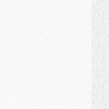
ercato
- Kolo Muani attendu en Italie, son transfert débloqué
ercato
- Monaco a encore repoussé une offre du PSG pour Akliouche
ercato
- Liverpool presque d'accord avec Barcola, le PSG pas du tout
ercato
- Moment décisif pour le transfert de Kolo Muani
MARDI 28 JUILLET
ercato
- Des intermédiaires ont tenté de relancer Diomande au PSG
lub
- Au moins neuf jeunes conviés à l'entraînement des pros
ercato
- Une partie du communiqué du PSG sur Diomande expliquée
ercato
- Barcola futur plus gros transfert de l'été ?
ormation
- Retour sur la saison des U17 du PSG en 7 chiffres clés
lub
- Le PSG connaît ses premiers matches de septembre
ercato
- Un troisième prêt bouclé par le PSG
LUNDI 27 JUILLET
odcast
- Podcast CulturePSG à 22h : Mercato (Barcola, Diomande, etc)
ercato
- La prolongation de Dembélé au PSG dans la dernière ligne droite
lub
- Le PSG a fait sa reprise avec... 9 joueurs
és. sociaux
- Les Portugais du PSG réunis pendant leurs vacances
ercato
- Le PSG avance sur la piste Suzuki