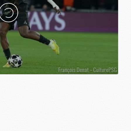
M
M
M
M
M
C
M
M
F
C
M
P
M
C
R
M