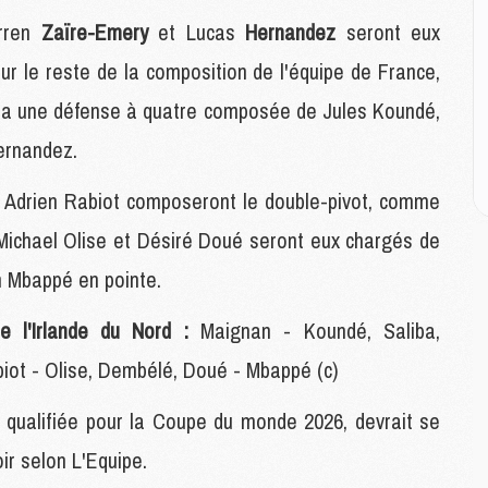
M
C
arren
Zaïre-Emery
et Lucas
Hernandez
seront eux
M
ur le reste de la composition de l'équipe de France,
M
E
era une défense à quatre composée de Jules Koundé,
ernandez.
M
M
et Adrien Rabiot composeront le double-pivot, comme
M
Michael Olise et Désiré Doué seront eux chargés de
C
M
an Mbappé en pointe.
e l'Irlande du Nord :
Maignan - Koundé, Saliba,
M
C
ot - Olise, Dembélé, Doué - Mbappé (c)
M
M
as qualifiée pour la Coupe du monde 2026, devrait se
M
ir selon L'Equipe.
M