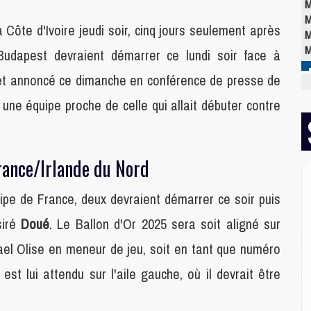
M
M
la Côte d'Ivoire jeudi soir, cinq jours seulement après
M
M
 Budapest devraient démarrer ce lundi soir face à
ffet annoncé ce dimanche en conférence de presse de
E
r une équipe proche de celle qui allait débuter contre
P
C
D
M
rance/Irlande du Nord
M
M
pe de France, deux devraient démarrer ce soir puis
M
M
siré
Doué
. Le Ballon d'Or 2025 sera soit aligné sur
chael Olise en meneur de jeu, soit en tant que numéro
M
est lui attendu sur l'aile gauche, où il devrait être
M
C