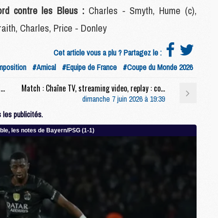
rd contre les Bleus :
Charles - Smyth, Hume (c),
M
aith, Charles, Price - Donley
M
C
Cet article vous a plu ? Partagez le :
C
M
position
#Amical
#Equipe de France
#Coupe du Monde 2026
Coupe du monde 2026 : France/Irlande du Nord, sur quelle chaîne et à quelle heure regarder le match ?
Match : Chaîne TV, streaming video, replay : comment suivre le film sur PSG/Arsenal ce dimanche ?
S
dimanche 7 juin 2026 à 19:39
M
les publicités.
C
M
C
M
M
M
M
M