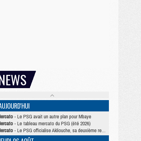
NEWS
AUJOURD'HUI
ercato
- Le PSG avait un autre plan pour Mbaye
ercato
- Le tableau mercato du PSG (été 2026)
ercato
- Le PSG officialise Akliouche, sa deuxième recrue de l’été