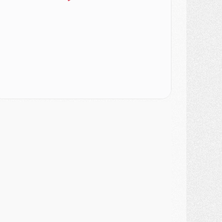
ercato
- Ayari file en Ligue 2
lub
- Le PSG s'associe avec un géant de la tech
ercato
- Vu d'Italie, le transfert de Suzuki au PSG est bien engagé
ercato
- Ferran Torres ne serait pas à vendre, mais...
urope
- Gros coup dur pour Aston Villa avant de croiser le PSG
DIMANCHE 02 AOÛT
ercato
- Le transfert de Kolo Muani à la Juventus est officiel
ercato
- [MAJ] Le PSG a fait une grosse offre à Parme pour Suzuki
ercato
- Le PSG a envoyé une première offre pour Mika Godts
lub
- Après Pacho, d'autres retours en vue
ercato
- Changement de dernière minute pour Kolo Muani
SAMEDI 01 AOÛT
ercato
- L'agent de Mika Godts confirme un accord avec le PSG
lub
- Quels numéros de maillot pour Akliouche et Digne au PSG ?
atch
- Un hommage prévu lors de Brest/PSG
ercato
- Le PSG et le Barça ont rendez-vous pour Ferran Torres
ercato
- Guéla Doué dans les listes du PSG
ercato
- Le transfert de Mika Godts au PSG en bonne voie