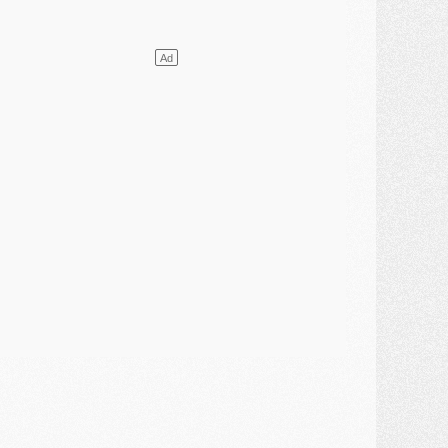
VENDREDI 31 JUILLET
atch
- Un diffuseur annoncé pour les deux premiers matchs amicaux du PSG
ercato
- Le transfert d'Akliouche au PSG bouclé, le montant se précise
lub
- Un retour majeur dans le groupe du PSG
lub
- [MAJ] Ndjantou et deux jeunes du PSG annoncés dans un tournoi U21
ercato
- L'étonnante piste Suzuki confirmée et onéreuse
JEUDI 30 JUILLET
élections
- Ancelotti fait le ménage au Brésil mais veut garder Marquinhos
ercato
- Le statu quo du milieu du PSG se précise
lub
- Le PSG plutôt que la FIFA pour Al-Khelaïfi, poussé par l'UEFA ?
ercato
- Le PSG presserait Ferran Torres de se décider, deux pistes de secours
lub
- Déguisements, shopping, double scouting, Luis Campos dévoile ses méthodes
ercato
- Kroupi retiré du mercato
ercato
- Enfin une avancée dans le transfert d'Akliouche
MERCREDI 29 JUILLET
ercato
- Ferran Torres priorité du PSG, mais ouvert à tout
ercato
- Première offre de Liverpool en approche pour Barcola
ercato
- Le montant du transfert de Kolo Muani se précise, la formule aussi