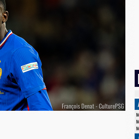
M
M
M