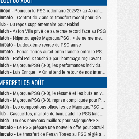
JEUDI 06 AOÛT
urope
- Pourquoi le PSG redémarre 2026/27 au 4e rang du coefficient UEFA
ercato
- Contrat de 7 ans et transfert record pour Diomandé loin du PSG
lub
- Du repos supplémentaire pour Hakimi
atch
- Aston Villa privé de sa recrue record face au PSG
atch
- Ndjantou après Majorque/PSG : « Je ne me mets pas de plafond »
ercato
- La deuxième recrue du PSG arrive
ercato
- Ferran Torres aurait enfin tranché entre le PSG et le Barça
atch
- Rafel Pol « touché » par l'hommage reçu avant Majorque/PSG
atch
- Majorque/PSG (3-0), les performances individuelles
atch
- Luis Enrique : « On attend le retour de nos internationaux »
MERCREDI 05 AOÛT
atch
- Majorque/PSG (3-0), le résumé et les buts en video
atch
- Majorque/PSG (3-0), reprise compliquée pour Paris
atch
- Les compositions officielles de Majorque/PSG avec Kvara et de nombreux jeunes
lub
- Casquettes, maillots de bain, padel, le PSG lance sa collection été
atch
- Un des nouveaux maillots pour Majorque/PSG
ercato
- Le PSG prépare une nouvelle offre pour Suzuki
ercato
- Le transfert de Ferran Torres au PSG réglé avant le 12 août ?