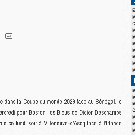
E
M
C
M
M
M
M
M
M
M
M
M
ance dans la Coupe du monde 2026 face au Sénégal, le
M
C
mercredi pour Boston, les Bleus de Didier Deschamps
M
le ce lundi soir à Villeneuve-d'Ascq face à l'Irlande
M
M