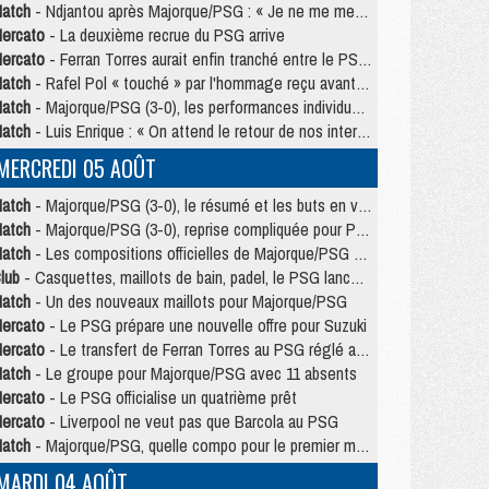
atch
- Ndjantou après Majorque/PSG : « Je ne me mets pas de plafond »
ercato
- La deuxième recrue du PSG arrive
ercato
- Ferran Torres aurait enfin tranché entre le PSG et le Barça
atch
- Rafel Pol « touché » par l'hommage reçu avant Majorque/PSG
atch
- Majorque/PSG (3-0), les performances individuelles
atch
- Luis Enrique : « On attend le retour de nos internationaux »
MERCREDI 05 AOÛT
atch
- Majorque/PSG (3-0), le résumé et les buts en video
atch
- Majorque/PSG (3-0), reprise compliquée pour Paris
atch
- Les compositions officielles de Majorque/PSG avec Kvara et de nombreux jeunes
lub
- Casquettes, maillots de bain, padel, le PSG lance sa collection été
atch
- Un des nouveaux maillots pour Majorque/PSG
ercato
- Le PSG prépare une nouvelle offre pour Suzuki
ercato
- Le transfert de Ferran Torres au PSG réglé avant le 12 août ?
atch
- Le groupe pour Majorque/PSG avec 11 absents
ercato
- Le PSG officialise un quatrième prêt
ercato
- Liverpool ne veut pas que Barcola au PSG
atch
- Majorque/PSG, quelle compo pour le premier match de la saison 2026/27 ?
MARDI 04 AOÛT