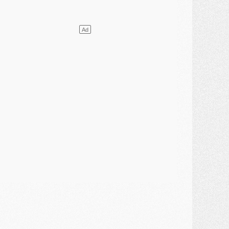
lub
- [MAJ] Ndjantou et deux jeunes du PSG annoncés dans un tournoi U21
ercato
- L'étonnante piste Suzuki confirmée et onéreuse
JEUDI 30 JUILLET
élections
- Ancelotti fait le ménage au Brésil mais veut garder Marquinhos
ercato
- Le statu quo du milieu du PSG se précise
lub
- Le PSG plutôt que la FIFA pour Al-Khelaïfi, poussé par l'UEFA ?
ercato
- Le PSG presserait Ferran Torres de se décider, deux pistes de secours
lub
- Déguisements, shopping, double scouting, Luis Campos dévoile ses méthodes
ercato
- Kroupi retiré du mercato
ercato
- Enfin une avancée dans le transfert d'Akliouche
MERCREDI 29 JUILLET
ercato
- Ferran Torres priorité du PSG, mais ouvert à tout
ercato
- Première offre de Liverpool en approche pour Barcola
ercato
- Le montant du transfert de Kolo Muani se précise, la formule aussi
ercato
- Kolo Muani attendu en Italie, son transfert débloqué
ercato
- Monaco a encore repoussé une offre du PSG pour Akliouche
ercato
- Liverpool presque d'accord avec Barcola, le PSG pas du tout
ercato
- Moment décisif pour le transfert de Kolo Muani