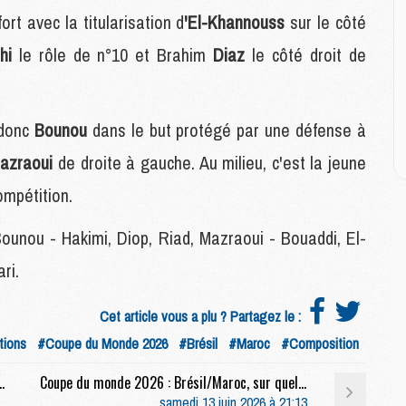
E
ort avec la titularisation d
'El-Khannouss
sur le côté
hi
le rôle de n°10 et Brahim
Diaz
le côté droit de
M
M
M
C
 donc
Bounou
dans le but protégé par une défense à
M
azraoui
de droite à gauche. Au milieu, c'est la jeune
ompétition.
M
C
ounou - Hakimi, Diop, Riad, Mazraoui - Bouaddi, El-
M
M
ri.
M
M
Cet article vous a plu ? Partagez le :
tions
#Coupe du Monde 2026
#Brésil
#Maroc
#Composition
M
Maroc, le résumé et les buts en vidéo
Coupe du monde 2026 : Brésil/Maroc, sur quelle chaîne et à quelle heure regarder le duel Marquinhos/Hakimi ?
M
samedi 13 juin 2026 à 21:13
C