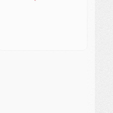
urope
- Gros coup dur pour Aston Villa avant de croiser le PSG
DIMANCHE 02 AOÛT
ercato
- Le transfert de Kolo Muani à la Juventus est officiel
ercato
- [MAJ] Le PSG a fait une grosse offre à Parme pour Suzuki
ercato
- Le PSG a envoyé une première offre pour Mika Godts
lub
- Après Pacho, d'autres retours en vue
ercato
- Changement de dernière minute pour Kolo Muani
SAMEDI 01 AOÛT
ercato
- L'agent de Mika Godts confirme un accord avec le PSG
lub
- Quels numéros de maillot pour Akliouche et Digne au PSG ?
atch
- Un hommage prévu lors de Brest/PSG
ercato
- Le PSG et le Barça ont rendez-vous pour Ferran Torres
ercato
- Guéla Doué dans les listes du PSG
ercato
- Le transfert de Mika Godts au PSG en bonne voie
VENDREDI 31 JUILLET
atch
- Un diffuseur annoncé pour les deux premiers matchs amicaux du PSG
ercato
- Le transfert d'Akliouche au PSG bouclé, le montant se précise
lub
- Un retour majeur dans le groupe du PSG