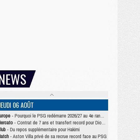
NEWS
JEUDI 06 AOÛT
urope
- Pourquoi le PSG redémarre 2026/27 au 4e rang du coefficient UEFA
ercato
- Contrat de 7 ans et transfert record pour Diomandé loin du PSG
lub
- Du repos supplémentaire pour Hakimi
atch
- Aston Villa privé de sa recrue record face au PSG