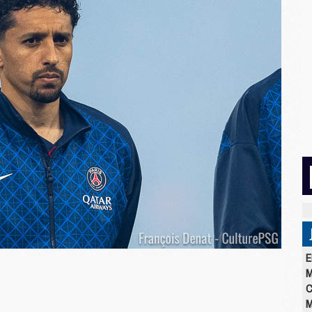
E
M
C
M