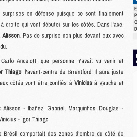
E
 surprises en défense puisque ce sont finalement
P
C
z
à droite qui vont débuter sur les côtés. Dans l'axe,
D
t
Alisson
. Pas de surprise non plus devant eux avec
M
M
ndu.
M
M
Carlo Ancelotti que personne n'avait vu venir et
M
M
or Thiago
, l'avant-centre de Brrentford. Il aura juste
deux côtés vont être confiés à
Vinicius
à gauche et
M
M
C
 :
Alisson - Ibañez, Gabriel, Marquinhos, Douglas -
M
C
nicius - Igor Thiago
M
M
le Brésil comportait des zones d'ombre du côté de