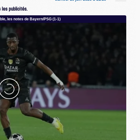
C
les publicités.
M
S
M
C
M
C
M
M
M
M
M
M
M
M
M