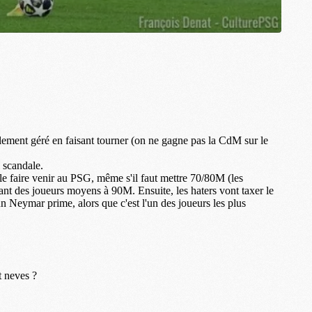
M
C
M
M
F
C
M
P
M
C
R
M
M
C