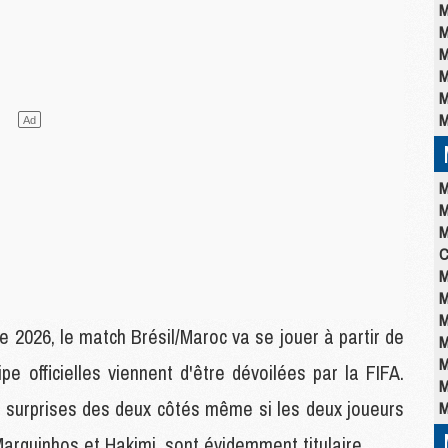
M
M
M
M
M
M
M
M
M
C
M
M
M
 2026, le match Brésil/Maroc va se jouer à partir de
M
M
e officielles viennent d'être dévoilées par la FIFA.
M
es surprises des deux côtés même si les deux joueurs
M
Marquinhos et Hakimi, sont évidemment titulaire.