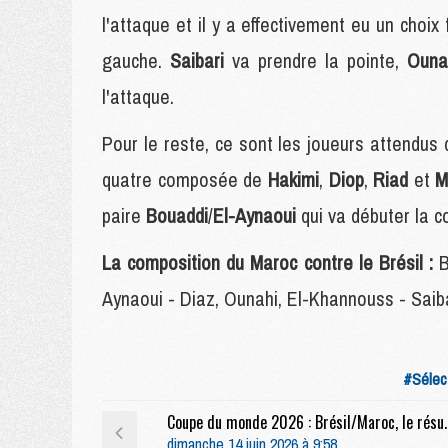
l'attaque et il y a effectivement eu un choix f
gauche.
Saibari
va prendre la pointe,
Ouna
l'attaque.
Pour le reste, ce sont les joueurs attendus
quatre composée de
Hakimi
,
Diop
,
Riad
et
M
paire
Bouaddi
/
El-Aynaoui
qui va débuter la c
La composition du Maroc contre le Brésil :
B
Aynaoui - Diaz, Ounahi, El-Khannouss - Saiba
#Sélec
Coupe du monde 2026 : Brésil/
dimanche 14 juin 2026 à 9:58