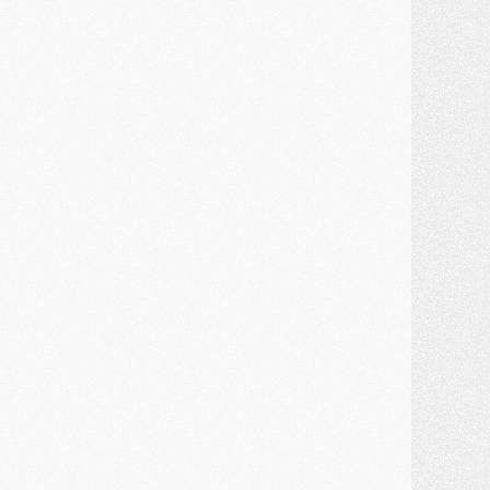
MARDI 28 JUILLET
ercato
- Des intermédiaires ont tenté de relancer Diomande au PSG
lub
- Au moins neuf jeunes conviés à l'entraînement des pros
ercato
- Une partie du communiqué du PSG sur Diomande expliquée
ercato
- Barcola futur plus gros transfert de l'été ?
ormation
- Retour sur la saison des U17 du PSG en 7 chiffres clés
lub
- Le PSG connaît ses premiers matches de septembre
ercato
- Un troisième prêt bouclé par le PSG
LUNDI 27 JUILLET
odcast
- Podcast CulturePSG à 22h : Mercato (Barcola, Diomande, etc)
ercato
- La prolongation de Dembélé au PSG dans la dernière ligne droite
lub
- Le PSG a fait sa reprise avec... 9 joueurs
és. sociaux
- Les Portugais du PSG réunis pendant leurs vacances
ercato
- Le PSG avance sur la piste Suzuki
ercato
- Après Digne, un autre défenseur en approche au PSG ?
lub
- Une petite quinzaine de joueurs attendus pour la reprise de l'entraînement du PSG
DIMANCHE 26 JUILLET