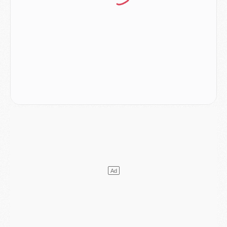
Club
- Le PSG s'associe avec un géant de la tech
Mercato
- Vu d'Italie, le transfert de Suzuki au PSG est bien engagé
Mercato
- Ferran Torres ne serait pas à vendre, mais...
Europe
- Gros coup dur pour Aston Villa avant de croiser le PSG
DIMANCHE 02 AOÛT
Mercato
- Le transfert de Kolo Muani à la Juventus est officiel
Mercato
- [MAJ] Le PSG a fait une grosse offre à Parme pour Suzuki
Mercato
- Le PSG a envoyé une première offre pour Mika Godts
Club
- Après Pacho, d'autres retours en vue
Mercato
- Changement de dernière minute pour Kolo Muani
SAMEDI 01 AOÛT
Mercato
- L'agent de Mika Godts confirme un accord avec le PSG
Club
- Quels numéros de maillot pour Akliouche et Digne au PSG ?
Match
- Un hommage prévu lors de Brest/PSG
Mercato
- Le PSG et le Barça ont rendez-vous pour Ferran Torres
Mercato
- Guéla Doué dans les listes du PSG
Mercato
- Le transfert de Mika Godts au PSG en bonne voie
VENDREDI 31 JUILLET