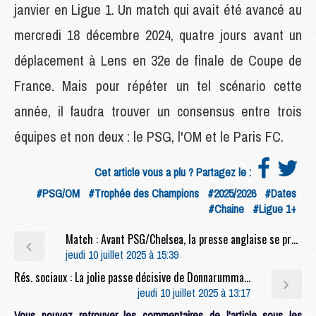
janvier en Ligue 1. Un match qui avait été avancé au
mercredi 18 décembre 2024, quatre jours avant un
déplacement à Lens en 32e de finale de Coupe de
France. Mais pour répéter un tel scénario cette
année, il faudra trouver un consensus entre trois
équipes et non deux : le PSG, l'OM et le Paris FC.
Cet article vous a plu ? Partagez le :
#PSG/OM
#Trophée des Champions
#2025/2026
#Dates
#Chaine
#Ligue 1+
Match : Avant PSG/Chelsea, la presse anglaise se prosterne devant « la meilleure équipe du monde »
jeudi 10 juillet 2025 à 15:39
Rés. sociaux : La jolie passe décisive de Donnarumma à Beraldo
jeudi 10 juillet 2025 à 13:17
Vous pouvez retrouver les commentaires de l'article sous les