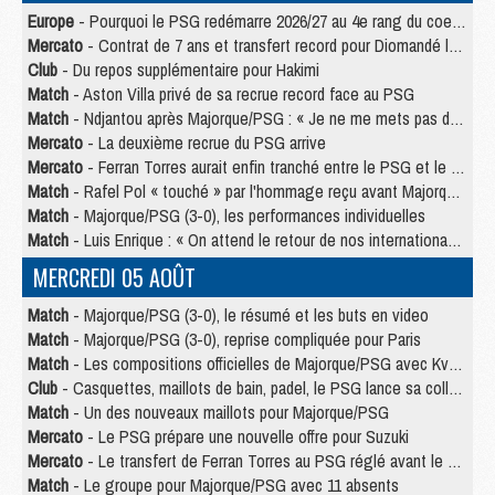
Europe
- Pourquoi le PSG redémarre 2026/27 au 4e rang du coefficient UEFA
Mercato
- Contrat de 7 ans et transfert record pour Diomandé loin du PSG
Club
- Du repos supplémentaire pour Hakimi
Match
- Aston Villa privé de sa recrue record face au PSG
Match
- Ndjantou après Majorque/PSG : « Je ne me mets pas de plafond »
Mercato
- La deuxième recrue du PSG arrive
Mercato
- Ferran Torres aurait enfin tranché entre le PSG et le Barça
Match
- Rafel Pol « touché » par l'hommage reçu avant Majorque/PSG
Match
- Majorque/PSG (3-0), les performances individuelles
Match
- Luis Enrique : « On attend le retour de nos internationaux »
MERCREDI 05 AOÛT
Match
- Majorque/PSG (3-0), le résumé et les buts en video
Match
- Majorque/PSG (3-0), reprise compliquée pour Paris
Match
- Les compositions officielles de Majorque/PSG avec Kvara et de nombreux jeunes
Club
- Casquettes, maillots de bain, padel, le PSG lance sa collection été
Match
- Un des nouveaux maillots pour Majorque/PSG
Mercato
- Le PSG prépare une nouvelle offre pour Suzuki
Mercato
- Le transfert de Ferran Torres au PSG réglé avant le 12 août ?
Match
- Le groupe pour Majorque/PSG avec 11 absents