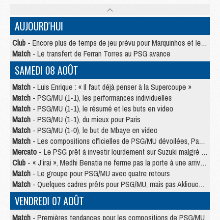
AUJOURD'HUI
Club
- Encore plus de temps de jeu prévu pour Marquinhos et les Portugais en Supercoupe
Match
- Le transfert de Ferran Torres au PSG avance
SAMEDI 08 AOÛT
Match
- Luis Enrique : « Il faut déjà penser à la Supercoupe »
Match
- PSG/MU (1-1), les performances individuelles
Match
- PSG/MU (1-1), le résumé et les buts en video
Match
- PSG/MU (1-1), du mieux pour Paris
Match
- PSG/MU (1-0), le but de Mbaye en video
Match
- Les compositions officielles de PSG/MU dévoilées, Pacho titulaire
Mercato
- Le PSG prêt à investir lourdement sur Suzuki malgré Safonov et Chevalier
Club
- « J’irai », Medhi Benatia ne ferme pas la porte à une arrivée au PSG
Match
- Le groupe pour PSG/MU avec quatre retours
Match
- Quelques cadres prêts pour PSG/MU, mais pas Akliouche ?
VENDREDI 07 AOÛT
Match
- Premières tendances pour les compositions de PSG/MU