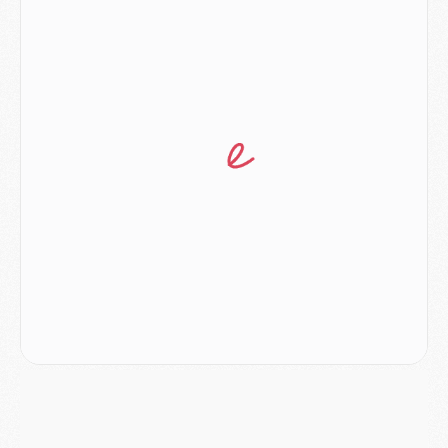
Match
- Luis Enrique : « On attend le retour de nos internationaux »
MERCREDI 05 AOÛT
Match
- Majorque/PSG (3-0), le résumé et les buts en video
Match
- Majorque/PSG (3-0), reprise compliquée pour Paris
Match
- Les compositions officielles de Majorque/PSG avec Kvara et de nombreux jeunes
Club
- Casquettes, maillots de bain, padel, le PSG lance sa collection été
Match
- Un des nouveaux maillots pour Majorque/PSG
Mercato
- Le PSG prépare une nouvelle offre pour Suzuki
Mercato
- Le transfert de Ferran Torres au PSG réglé avant le 12 août ?
Match
- Le groupe pour Majorque/PSG avec 11 absents
Mercato
- Le PSG officialise un quatrième prêt
Mercato
- Liverpool ne veut pas que Barcola au PSG
Match
- Majorque/PSG, quelle compo pour le premier match de la saison 2026/27 ?
MARDI 04 AOÛT
Europe
- Les chapeaux provisoires de la Ligue des champions 2026/27
Podcast
- Podcast CulturePSG : Akliouche présenté par un fan de Monaco
Club
- Le PSG dévoile sa première collection d'entraînement pour 2026/2027
Discipline
- Un arbitre inattendu, mais porte-bonheur pour Lens/PSG