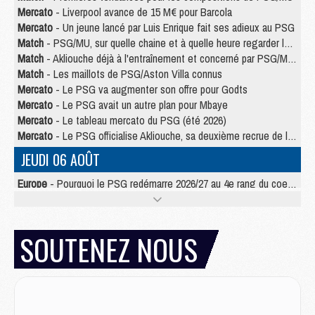
Mercato
- Liverpool avance de 15 M€ pour Barcola
Mercato
- Un jeune lancé par Luis Enrique fait ses adieux au PSG
Match
- PSG/MU, sur quelle chaine et à quelle heure regarder le match ?
Match
- Akliouche déjà à l'entraînement et concerné par PSG/MU ?
Match
- Les maillots de PSG/Aston Villa connus
Mercato
- Le PSG va augmenter son offre pour Godts
Mercato
- Le PSG avait un autre plan pour Mbaye
Mercato
- Le tableau mercato du PSG (été 2026)
Mercato
- Le PSG officialise Akliouche, sa deuxième recrue de l’été
JEUDI 06 AOÛT
Europe
- Pourquoi le PSG redémarre 2026/27 au 4e rang du coefficient UEFA
Mercato
- Contrat de 7 ans et transfert record pour Diomandé loin du PSG
Club
- Du repos supplémentaire pour Hakimi
Match
- Aston Villa privé de sa recrue record face au PSG
SOUTENEZ NOUS
Match
- Ndjantou après Majorque/PSG : « Je ne me mets pas de plafond »
Mercato
- La deuxième recrue du PSG arrive
Mercato
- Ferran Torres aurait enfin tranché entre le PSG et le Barça
Match
- Rafel Pol « touché » par l'hommage reçu avant Majorque/PSG
Match
- Majorque/PSG (3-0), les performances individuelles