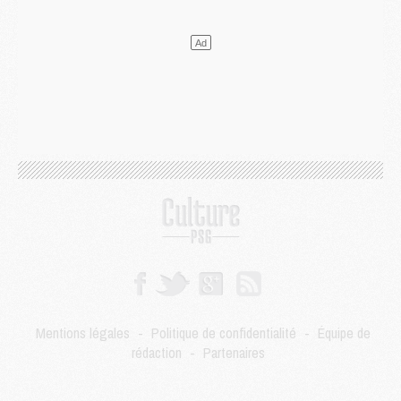
Match
- Majorque/PSG, sur quelle chaine et à quelle heure regarder le match ?
Mercato
- Le plan du PSG pour Suzuki et Chevalier se précise
Mercato
- L'Ajax refuse la première offre du PSG pour Godts
Mercato
- Le PSG veut accélérer, Ferran Torres temporise
Mercato
- Liverpool encore très loin du compte pour Barcola
LUNDI 03 AOÛT
Match
- Podcast CulturePSG : Mercato (Godts, Suzuki, Akliouche, Barcola, etc)
Mercato
- L'Ajax attend bien plus de 45M pour Mika Godts
Club
- Quatre retours importants dans le groupe du PSG, et un plus discret
Mercato
- Ayari file en Ligue 2
Club
- Le PSG s'associe avec un géant de la tech
Mercato
- Vu d'Italie, le transfert de Suzuki au PSG est bien engagé
Mercato
- Ferran Torres ne serait pas à vendre, mais...
Europe
- Gros coup dur pour Aston Villa avant de croiser le PSG
DIMANCHE 02 AOÛT
Mentions légales
-
Politique de confidentialité
-
Équipe de
Mercato
- Le transfert de Kolo Muani à la Juventus est officiel
rédaction
-
Partenaires
Mercato
- [MAJ] Le PSG a fait une grosse offre à Parme pour Suzuki
Mercato
- Le PSG a envoyé une première offre pour Mika Godts