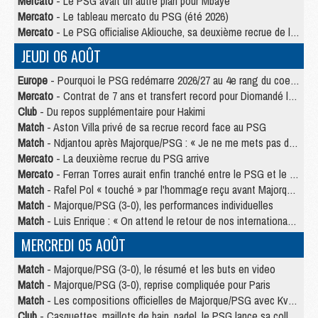
Mercato
- Le PSG avait un autre plan pour Mbaye
Mercato
- Le tableau mercato du PSG (été 2026)
Mercato
- Le PSG officialise Akliouche, sa deuxième recrue de l’été
JEUDI 06 AOÛT
Europe
- Pourquoi le PSG redémarre 2026/27 au 4e rang du coefficient UEFA
Mercato
- Contrat de 7 ans et transfert record pour Diomandé loin du PSG
Club
- Du repos supplémentaire pour Hakimi
Match
- Aston Villa privé de sa recrue record face au PSG
Match
- Ndjantou après Majorque/PSG : « Je ne me mets pas de plafond »
Mercato
- La deuxième recrue du PSG arrive
Mercato
- Ferran Torres aurait enfin tranché entre le PSG et le Barça
Match
- Rafel Pol « touché » par l'hommage reçu avant Majorque/PSG
Match
- Majorque/PSG (3-0), les performances individuelles
Match
- Luis Enrique : « On attend le retour de nos internationaux »
MERCREDI 05 AOÛT
Match
- Majorque/PSG (3-0), le résumé et les buts en video
Match
- Majorque/PSG (3-0), reprise compliquée pour Paris
Match
- Les compositions officielles de Majorque/PSG avec Kvara et de nombreux jeunes
Club
- Casquettes, maillots de bain, padel, le PSG lance sa collection été