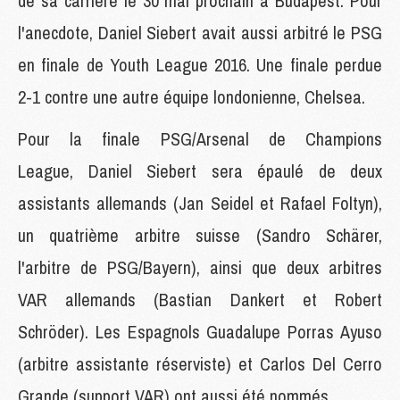
de sa carrière le 30 mai prochain à Budapest. Pour
l'anecdote, Daniel Siebert avait aussi arbitré le PSG
en finale de Youth League 2016. Une finale perdue
2-1 contre une autre équipe londonienne, Chelsea.
Pour la finale PSG/Arsenal de Champions
League, Daniel Siebert sera épaulé de deux
assistants allemands (Jan Seidel et Rafael Foltyn),
un quatrième arbitre suisse (Sandro Schärer,
l'arbitre de PSG/Bayern), ainsi que deux arbitres
VAR allemands (Bastian Dankert et Robert
Schröder). Les Espagnols Guadalupe Porras Ayuso
(arbitre assistante réserviste) et Carlos Del Cerro
Grande (support VAR) ont aussi été nommés.