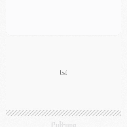
Match
- Podcast CulturePSG : Mercato (Godts, Suzuki, Akliouche, Barcola, etc)
Mercato
- L'Ajax attend bien plus de 45M pour Mika Godts
Club
- Quatre retours importants dans le groupe du PSG, et un plus discret
Mercato
- Ayari file en Ligue 2
Club
- Le PSG s'associe avec un géant de la tech
Mercato
- Vu d'Italie, le transfert de Suzuki au PSG est bien engagé
Mercato
- Ferran Torres ne serait pas à vendre, mais...
Europe
- Gros coup dur pour Aston Villa avant de croiser le PSG
DIMANCHE 02 AOÛT
Mercato
- Le transfert de Kolo Muani à la Juventus est officiel
Mercato
- [MAJ] Le PSG a fait une grosse offre à Parme pour Suzuki
Mercato
- Le PSG a envoyé une première offre pour Mika Godts
Club
- Après Pacho, d'autres retours en vue
Mercato
- Changement de dernière minute pour Kolo Muani
SAMEDI 01 AOÛT
Mercato
- L'agent de Mika Godts confirme un accord avec le PSG
Club
- Quels numéros de maillot pour Akliouche et Digne au PSG ?
Match
- Un hommage prévu lors de Brest/PSG