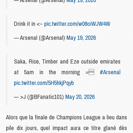
Drink it in <~
pic.twitter.com/w08oiWJW4W
— Arsenal (@Arsenal)
May 19, 2026
Saka, Rice, Timber and Eze outside emirates
at 5am in the morning =
#Arsenal
pic.twitter.com/5H5hkjPqyb
— >J (@BFanatic101)
May 20, 2026
Alors que la finale de Champions League a lieu dans
pile dix jours, quel impact aura ce titre glané dès