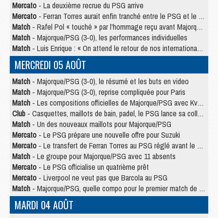
Mercato
- La deuxième recrue du PSG arrive
Mercato
- Ferran Torres aurait enfin tranché entre le PSG et le Barça
Match
- Rafel Pol « touché » par l'hommage reçu avant Majorque/PSG
Match
- Majorque/PSG (3-0), les performances individuelles
Match
- Luis Enrique : « On attend le retour de nos internationaux »
MERCREDI 05 AOÛT
Match
- Majorque/PSG (3-0), le résumé et les buts en video
Match
- Majorque/PSG (3-0), reprise compliquée pour Paris
Match
- Les compositions officielles de Majorque/PSG avec Kvara et de nombreux jeunes
Club
- Casquettes, maillots de bain, padel, le PSG lance sa collection été
Match
- Un des nouveaux maillots pour Majorque/PSG
Mercato
- Le PSG prépare une nouvelle offre pour Suzuki
Mercato
- Le transfert de Ferran Torres au PSG réglé avant le 12 août ?
Match
- Le groupe pour Majorque/PSG avec 11 absents
Mercato
- Le PSG officialise un quatrième prêt
Mercato
- Liverpool ne veut pas que Barcola au PSG
Match
- Majorque/PSG, quelle compo pour le premier match de la saison 2026/27 ?
MARDI 04 AOÛT