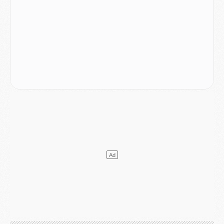
DIMANCHE 02 AOÛT
Mercato
- Le transfert de Kolo Muani à la Juventus est officiel
Mercato
- [MAJ] Le PSG a fait une grosse offre à Parme pour Suzuki
Mercato
- Le PSG a envoyé une première offre pour Mika Godts
Club
- Après Pacho, d'autres retours en vue
Mercato
- Changement de dernière minute pour Kolo Muani
SAMEDI 01 AOÛT
Mercato
- L'agent de Mika Godts confirme un accord avec le PSG
Club
- Quels numéros de maillot pour Akliouche et Digne au PSG ?
Match
- Un hommage prévu lors de Brest/PSG
Mercato
- Le PSG et le Barça ont rendez-vous pour Ferran Torres
Mercato
- Guéla Doué dans les listes du PSG
Mercato
- Le transfert de Mika Godts au PSG en bonne voie
VENDREDI 31 JUILLET
Match
- Un diffuseur annoncé pour les deux premiers matchs amicaux du PSG
Mercato
- Le transfert d'Akliouche au PSG bouclé, le montant se précise
Club
- Un retour majeur dans le groupe du PSG
Club
- [MAJ] Ndjantou et deux jeunes du PSG annoncés dans un tournoi U21