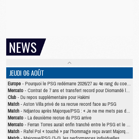
NEWS
JEUDI 06 AOÛT
Europe
- Pourquoi le PSG redémarre 2026/27 au 4e rang du coefficient UEFA
Mercato
- Contrat de 7 ans et transfert record pour Diomandé loin du PSG
Club
- Du repos supplémentaire pour Hakimi
Match
- Aston Villa privé de sa recrue record face au PSG
Match
- Ndjantou après Majorque/PSG : « Je ne me mets pas de plafond »
Mercato
- La deuxième recrue du PSG arrive
Mercato
- Ferran Torres aurait enfin tranché entre le PSG et le Barça
Match
- Rafel Pol « touché » par l'hommage reçu avant Majorque/PSG
Match
- Majorque/PSG (3-0), les performances individuelles