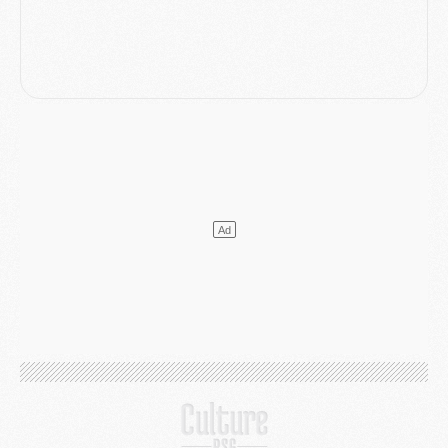
Mercato
- Le PSG a envoyé une première offre pour Mika Godts
Club
- Après Pacho, d'autres retours en vue
Mercato
- Changement de dernière minute pour Kolo Muani
SAMEDI 01 AOÛT
Mercato
- L'agent de Mika Godts confirme un accord avec le PSG
Club
- Quels numéros de maillot pour Akliouche et Digne au PSG ?
Match
- Un hommage prévu lors de Brest/PSG
Mercato
- Le PSG et le Barça ont rendez-vous pour Ferran Torres
Mercato
- Guéla Doué dans les listes du PSG
Mercato
- Le transfert de Mika Godts au PSG en bonne voie
VENDREDI 31 JUILLET
Match
- Un diffuseur annoncé pour les deux premiers matchs amicaux du PSG
Mercato
- Le transfert d'Akliouche au PSG bouclé, le montant se précise
Club
- Un retour majeur dans le groupe du PSG
Club
- [MAJ] Ndjantou et deux jeunes du PSG annoncés dans un tournoi U21
Mercato
- L'étonnante piste Suzuki confirmée et onéreuse
JEUDI 30 JUILLET