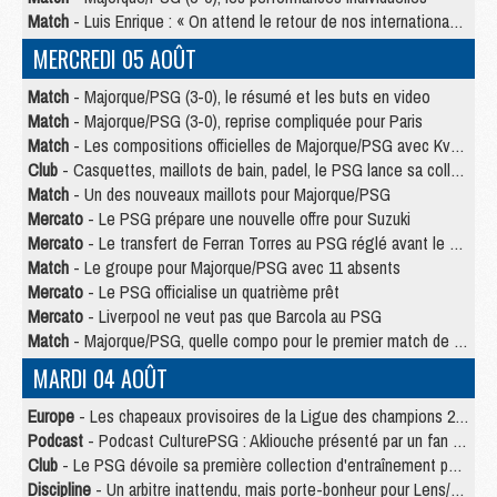
Match
- Luis Enrique : « On attend le retour de nos internationaux »
MERCREDI 05 AOÛT
Match
- Majorque/PSG (3-0), le résumé et les buts en video
Match
- Majorque/PSG (3-0), reprise compliquée pour Paris
Match
- Les compositions officielles de Majorque/PSG avec Kvara et de nombreux jeunes
Club
- Casquettes, maillots de bain, padel, le PSG lance sa collection été
Match
- Un des nouveaux maillots pour Majorque/PSG
Mercato
- Le PSG prépare une nouvelle offre pour Suzuki
Mercato
- Le transfert de Ferran Torres au PSG réglé avant le 12 août ?
Match
- Le groupe pour Majorque/PSG avec 11 absents
Mercato
- Le PSG officialise un quatrième prêt
Mercato
- Liverpool ne veut pas que Barcola au PSG
Match
- Majorque/PSG, quelle compo pour le premier match de la saison 2026/27 ?
MARDI 04 AOÛT
Europe
- Les chapeaux provisoires de la Ligue des champions 2026/27
Podcast
- Podcast CulturePSG : Akliouche présenté par un fan de Monaco
Club
- Le PSG dévoile sa première collection d'entraînement pour 2026/2027
Discipline
- Un arbitre inattendu, mais porte-bonheur pour Lens/PSG