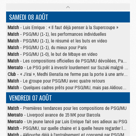
SAMEDI 08 AOÛT
Match
- Luis Enrique : « Il faut déjà penser à la Supercoupe »
Match
- PSG/MU (1-1), les performances individuelles
Match
- PSG/MU (1-1), le résumé et les buts en video
Match
- PSG/MU (1-1), du mieux pour Paris
Match
- PSG/MU (1-0), le but de Mbaye en video
Match
- Les compositions officielles de PSG/MU dévoilées, Pacho titulaire
Mercato
- Le PSG prêt à investir lourdement sur Suzuki malgré Safonov et Chevalier
Club
- « J’irai », Medhi Benatia ne ferme pas la porte à une arrivée au PSG
Match
- Le groupe pour PSG/MU avec quatre retours
Match
- Quelques cadres prêts pour PSG/MU, mais pas Akliouche ?
VENDREDI 07 AOÛT
Match
- Premières tendances pour les compositions de PSG/MU
Mercato
- Liverpool avance de 15 M€ pour Barcola
Mercato
- Un jeune lancé par Luis Enrique fait ses adieux au PSG
Match
- PSG/MU, sur quelle chaine et à quelle heure regarder le match ?
Match
- Akliouche déjà à l'entraînement et concerné par PSG/MU ?