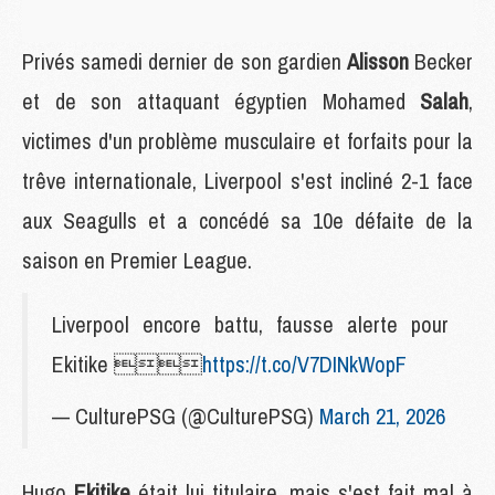
Privés samedi dernier de son gardien
Alisson
Becker
et de son attaquant égyptien Mohamed
Salah
,
victimes d'un problème musculaire et forfaits pour la
trêve internationale, Liverpool s'est incliné 2-1 face
aux Seagulls et a concédé sa 10e défaite de la
saison en Premier League.
Liverpool encore battu, fausse alerte pour
Ekitike 
https://t.co/V7DINkWopF
— CulturePSG (@CulturePSG)
March 21, 2026
Hugo
Ekitike
était lui titulaire, mais s'est fait mal à