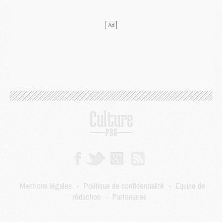
Mercato
- Liverpool encore très loin du compte pour Barcola
LUNDI 03 AOÛT
Match
- Podcast CulturePSG : Mercato (Godts, Suzuki, Akliouche, Barcola, etc)
Mercato
- L'Ajax attend bien plus de 45M pour Mika Godts
Club
- Quatre retours importants dans le groupe du PSG, et un plus discret
Mercato
- Ayari file en Ligue 2
Club
- Le PSG s'associe avec un géant de la tech
Mercato
- Vu d'Italie, le transfert de Suzuki au PSG est bien engagé
Mercato
- Ferran Torres ne serait pas à vendre, mais...
Europe
- Gros coup dur pour Aston Villa avant de croiser le PSG
DIMANCHE 02 AOÛT
Mercato
- Le transfert de Kolo Muani à la Juventus est officiel
Mercato
- [MAJ] Le PSG a fait une grosse offre à Parme pour Suzuki
Mercato
- Le PSG a envoyé une première offre pour Mika Godts
Club
- Après Pacho, d'autres retours en vue
Mentions légales
-
Politique de confidentialité
-
Équipe de
Mercato
- Changement de dernière minute pour Kolo Muani
rédaction
-
Partenaires
SAMEDI 01 AOÛT