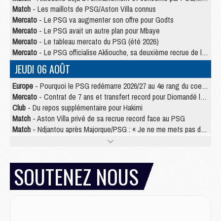
Match
- Les maillots de PSG/Aston Villa connus
Mercato
- Le PSG va augmenter son offre pour Godts
Mercato
- Le PSG avait un autre plan pour Mbaye
Mercato
- Le tableau mercato du PSG (été 2026)
Mercato
- Le PSG officialise Akliouche, sa deuxième recrue de l’été
JEUDI 06 AOÛT
Europe
- Pourquoi le PSG redémarre 2026/27 au 4e rang du coefficient UEFA
Mercato
- Contrat de 7 ans et transfert record pour Diomandé loin du PSG
Club
- Du repos supplémentaire pour Hakimi
Match
- Aston Villa privé de sa recrue record face au PSG
Match
- Ndjantou après Majorque/PSG : « Je ne me mets pas de plafond »
Mercato
- La deuxième recrue du PSG arrive
Mercato
- Ferran Torres aurait enfin tranché entre le PSG et le Barça
Match
- Rafel Pol « touché » par l'hommage reçu avant Majorque/PSG
SOUTENEZ NOUS
Match
- Majorque/PSG (3-0), les performances individuelles
Match
- Luis Enrique : « On attend le retour de nos internationaux »
MERCREDI 05 AOÛT
Match
- Majorque/PSG (3-0), le résumé et les buts en video