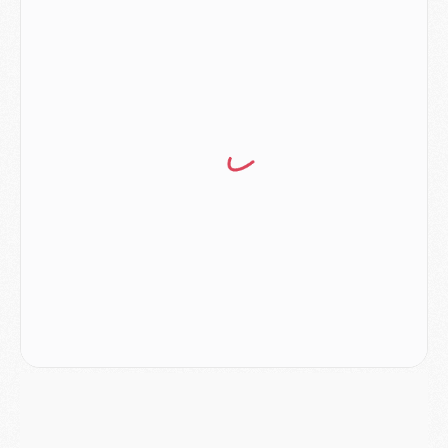
Match
- Majorque/PSG (3-0), reprise compliquée pour Paris
Match
- Les compositions officielles de Majorque/PSG avec Kvara et de nombreux jeunes
Club
- Casquettes, maillots de bain, padel, le PSG lance sa collection été
Match
- Un des nouveaux maillots pour Majorque/PSG
Mercato
- Le PSG prépare une nouvelle offre pour Suzuki
Mercato
- Le transfert de Ferran Torres au PSG réglé avant le 12 août ?
Match
- Le groupe pour Majorque/PSG avec 11 absents
Mercato
- Le PSG officialise un quatrième prêt
Mercato
- Liverpool ne veut pas que Barcola au PSG
Match
- Majorque/PSG, quelle compo pour le premier match de la saison 2026/27 ?
MARDI 04 AOÛT
Europe
- Les chapeaux provisoires de la Ligue des champions 2026/27
Podcast
- Podcast CulturePSG : Akliouche présenté par un fan de Monaco
Club
- Le PSG dévoile sa première collection d'entraînement pour 2026/2027
Discipline
- Un arbitre inattendu, mais porte-bonheur pour Lens/PSG
Match
- Majorque/PSG, sur quelle chaine et à quelle heure regarder le match ?
Mercato
- Le plan du PSG pour Suzuki et Chevalier se précise
Mercato
- L'Ajax refuse la première offre du PSG pour Godts
Mercato
- Le PSG veut accélérer, Ferran Torres temporise