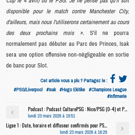
Cup le 4 avril) ou le PSG. Je ne pense pas qu'il soit
disponible pour le match contre Manchester City,
d'ailleurs, mais nous l'utiliserons certainement au cours
des deux prochains mois ».
S'il ne pourra
normalement pas débuter au Parc des Princes, Isak
sera une option offensive non-négligeable en sortie
de banc pour Slot.
Cet article vous a plu ? Partagez le :
#PSG/Liverpool
#Isak
#Hugo Ekitike
#Champions League
#Infirmerie
Podcast : Podcast CulturePSG : Nice/PSG (0-4) et PSG/Liverpool
lundi 23 mars 2026 à 19:51
Ligue 1 : Date, horaire et diffuseur confirmés pour PSG/OL
lundi 23 mars 2026 à 16:29