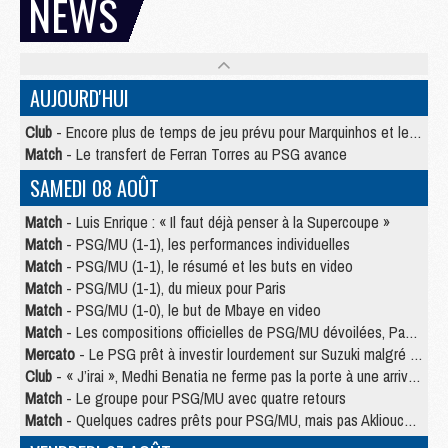
NEWS
AUJOURD'HUI
Club
- Encore plus de temps de jeu prévu pour Marquinhos et les Portugais en Supercoupe
Match
- Le transfert de Ferran Torres au PSG avance
SAMEDI 08 AOÛT
Match
- Luis Enrique : « Il faut déjà penser à la Supercoupe »
Match
- PSG/MU (1-1), les performances individuelles
Match
- PSG/MU (1-1), le résumé et les buts en video
Match
- PSG/MU (1-1), du mieux pour Paris
Match
- PSG/MU (1-0), le but de Mbaye en video
Match
- Les compositions officielles de PSG/MU dévoilées, Pacho titulaire
Mercato
- Le PSG prêt à investir lourdement sur Suzuki malgré Safonov et Chevalier
Club
- « J’irai », Medhi Benatia ne ferme pas la porte à une arrivée au PSG
Match
- Le groupe pour PSG/MU avec quatre retours
Match
- Quelques cadres prêts pour PSG/MU, mais pas Akliouche ?