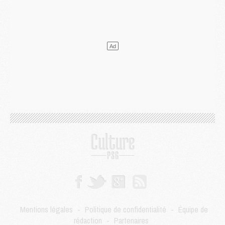
Club
- Le PSG dévoile sa première collection d'entraînement pour 2026/2027
Discipline
- Un arbitre inattendu, mais porte-bonheur pour Lens/PSG
Match
- Majorque/PSG, sur quelle chaine et à quelle heure regarder le match ?
Mercato
- Le plan du PSG pour Suzuki et Chevalier se précise
Mercato
- L'Ajax refuse la première offre du PSG pour Godts
Mercato
- Le PSG veut accélérer, Ferran Torres temporise
Mercato
- Liverpool encore très loin du compte pour Barcola
LUNDI 03 AOÛT
Match
- Podcast CulturePSG : Mercato (Godts, Suzuki, Akliouche, Barcola, etc)
Mercato
- L'Ajax attend bien plus de 45M pour Mika Godts
Club
- Quatre retours importants dans le groupe du PSG, et un plus discret
Mercato
- Ayari file en Ligue 2
Club
- Le PSG s'associe avec un géant de la tech
Mercato
- Vu d'Italie, le transfert de Suzuki au PSG est bien engagé
Mercato
- Ferran Torres ne serait pas à vendre, mais...
Europe
- Gros coup dur pour Aston Villa avant de croiser le PSG
DIMANCHE 02 AOÛT
Mentions légales
-
Politique de confidentialité
-
Équipe de
Mercato
- Le transfert de Kolo Muani à la Juventus est officiel
rédaction
-
Partenaires