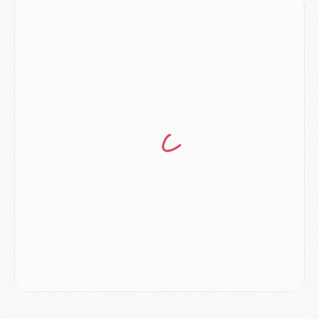
Match
- Rafel Pol « touché » par l'hommage reçu avant Majorque/PSG
Match
- Majorque/PSG (3-0), les performances individuelles
Match
- Luis Enrique : « On attend le retour de nos internationaux »
MERCREDI 05 AOÛT
Match
- Majorque/PSG (3-0), le résumé et les buts en video
Match
- Majorque/PSG (3-0), reprise compliquée pour Paris
Match
- Les compositions officielles de Majorque/PSG avec Kvara et de nombreux jeunes
Club
- Casquettes, maillots de bain, padel, le PSG lance sa collection été
Match
- Un des nouveaux maillots pour Majorque/PSG
Mercato
- Le PSG prépare une nouvelle offre pour Suzuki
Mercato
- Le transfert de Ferran Torres au PSG réglé avant le 12 août ?
Match
- Le groupe pour Majorque/PSG avec 11 absents
Mercato
- Le PSG officialise un quatrième prêt
Mercato
- Liverpool ne veut pas que Barcola au PSG
Match
- Majorque/PSG, quelle compo pour le premier match de la saison 2026/27 ?
MARDI 04 AOÛT
Europe
- Les chapeaux provisoires de la Ligue des champions 2026/27
Podcast
- Podcast CulturePSG : Akliouche présenté par un fan de Monaco