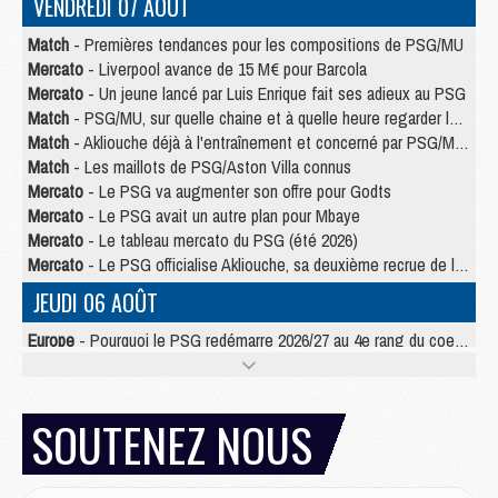
VENDREDI 07 AOÛT
Match
- Premières tendances pour les compositions de PSG/MU
Mercato
- Liverpool avance de 15 M€ pour Barcola
Mercato
- Un jeune lancé par Luis Enrique fait ses adieux au PSG
Match
- PSG/MU, sur quelle chaine et à quelle heure regarder le match ?
Match
- Akliouche déjà à l'entraînement et concerné par PSG/MU ?
Match
- Les maillots de PSG/Aston Villa connus
Mercato
- Le PSG va augmenter son offre pour Godts
Mercato
- Le PSG avait un autre plan pour Mbaye
Mercato
- Le tableau mercato du PSG (été 2026)
Mercato
- Le PSG officialise Akliouche, sa deuxième recrue de l’été
JEUDI 06 AOÛT
Europe
- Pourquoi le PSG redémarre 2026/27 au 4e rang du coefficient UEFA
Mercato
- Contrat de 7 ans et transfert record pour Diomandé loin du PSG
Club
- Du repos supplémentaire pour Hakimi
Match
- Aston Villa privé de sa recrue record face au PSG
SOUTENEZ NOUS
Match
- Ndjantou après Majorque/PSG : « Je ne me mets pas de plafond »
Mercato
- La deuxième recrue du PSG arrive
Mercato
- Ferran Torres aurait enfin tranché entre le PSG et le Barça