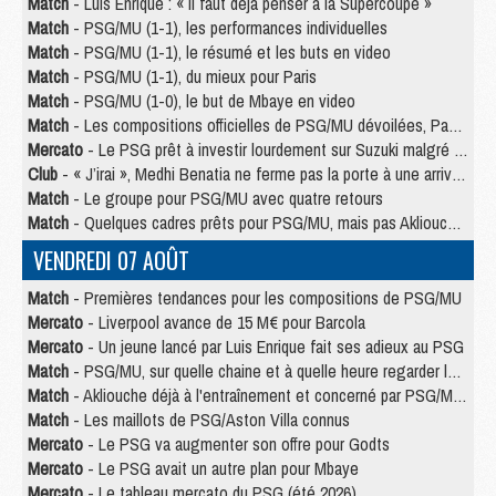
Match
- Luis Enrique : « Il faut déjà penser à la Supercoupe »
Match
- PSG/MU (1-1), les performances individuelles
Match
- PSG/MU (1-1), le résumé et les buts en video
Match
- PSG/MU (1-1), du mieux pour Paris
Match
- PSG/MU (1-0), le but de Mbaye en video
Match
- Les compositions officielles de PSG/MU dévoilées, Pacho titulaire
Mercato
- Le PSG prêt à investir lourdement sur Suzuki malgré Safonov et Chevalier
Club
- « J’irai », Medhi Benatia ne ferme pas la porte à une arrivée au PSG
Match
- Le groupe pour PSG/MU avec quatre retours
Match
- Quelques cadres prêts pour PSG/MU, mais pas Akliouche ?
VENDREDI 07 AOÛT
Match
- Premières tendances pour les compositions de PSG/MU
Mercato
- Liverpool avance de 15 M€ pour Barcola
Mercato
- Un jeune lancé par Luis Enrique fait ses adieux au PSG
Match
- PSG/MU, sur quelle chaine et à quelle heure regarder le match ?
Match
- Akliouche déjà à l'entraînement et concerné par PSG/MU ?
Match
- Les maillots de PSG/Aston Villa connus
Mercato
- Le PSG va augmenter son offre pour Godts
Mercato
- Le PSG avait un autre plan pour Mbaye
Mercato
- Le tableau mercato du PSG (été 2026)