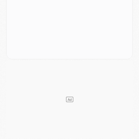
Mercato
- Le PSG prépare une nouvelle offre pour Suzuki
Mercato
- Le transfert de Ferran Torres au PSG réglé avant le 12 août ?
Match
- Le groupe pour Majorque/PSG avec 11 absents
Mercato
- Le PSG officialise un quatrième prêt
Mercato
- Liverpool ne veut pas que Barcola au PSG
Match
- Majorque/PSG, quelle compo pour le premier match de la saison 2026/27 ?
MARDI 04 AOÛT
Europe
- Les chapeaux provisoires de la Ligue des champions 2026/27
Podcast
- Podcast CulturePSG : Akliouche présenté par un fan de Monaco
Club
- Le PSG dévoile sa première collection d'entraînement pour 2026/2027
Discipline
- Un arbitre inattendu, mais porte-bonheur pour Lens/PSG
Match
- Majorque/PSG, sur quelle chaine et à quelle heure regarder le match ?
Mercato
- Le plan du PSG pour Suzuki et Chevalier se précise
Mercato
- L'Ajax refuse la première offre du PSG pour Godts
Mercato
- Le PSG veut accélérer, Ferran Torres temporise
Mercato
- Liverpool encore très loin du compte pour Barcola
LUNDI 03 AOÛT
Match
- Podcast CulturePSG : Mercato (Godts, Suzuki, Akliouche, Barcola, etc)