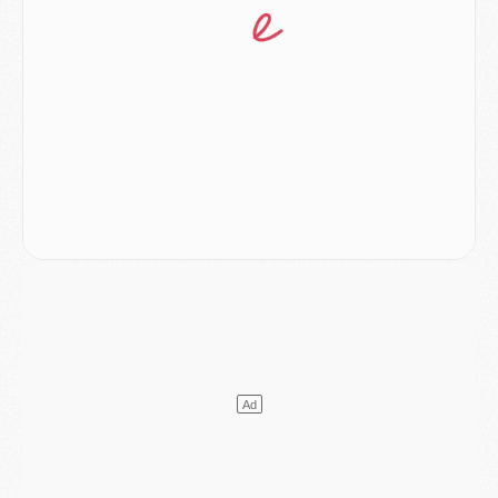
Club
- Casquettes, maillots de bain, padel, le PSG lance sa collection été
Match
- Un des nouveaux maillots pour Majorque/PSG
Mercato
- Le PSG prépare une nouvelle offre pour Suzuki
Mercato
- Le transfert de Ferran Torres au PSG réglé avant le 12 août ?
Match
- Le groupe pour Majorque/PSG avec 11 absents
Mercato
- Le PSG officialise un quatrième prêt
Mercato
- Liverpool ne veut pas que Barcola au PSG
Match
- Majorque/PSG, quelle compo pour le premier match de la saison 2026/27 ?
MARDI 04 AOÛT
Europe
- Les chapeaux provisoires de la Ligue des champions 2026/27
Podcast
- Podcast CulturePSG : Akliouche présenté par un fan de Monaco
Club
- Le PSG dévoile sa première collection d'entraînement pour 2026/2027
Discipline
- Un arbitre inattendu, mais porte-bonheur pour Lens/PSG
Match
- Majorque/PSG, sur quelle chaine et à quelle heure regarder le match ?
Mercato
- Le plan du PSG pour Suzuki et Chevalier se précise
Mercato
- L'Ajax refuse la première offre du PSG pour Godts
Mercato
- Le PSG veut accélérer, Ferran Torres temporise
Mercato
- Liverpool encore très loin du compte pour Barcola
LUNDI 03 AOÛT