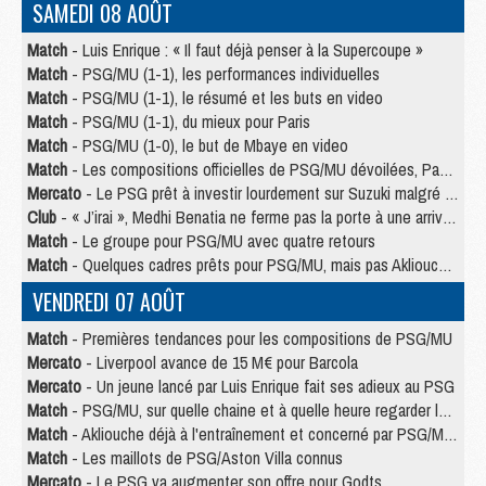
SAMEDI 08 AOÛT
Match
- Luis Enrique : « Il faut déjà penser à la Supercoupe »
Match
- PSG/MU (1-1), les performances individuelles
Match
- PSG/MU (1-1), le résumé et les buts en video
Match
- PSG/MU (1-1), du mieux pour Paris
Match
- PSG/MU (1-0), le but de Mbaye en video
Match
- Les compositions officielles de PSG/MU dévoilées, Pacho titulaire
Mercato
- Le PSG prêt à investir lourdement sur Suzuki malgré Safonov et Chevalier
Club
- « J’irai », Medhi Benatia ne ferme pas la porte à une arrivée au PSG
Match
- Le groupe pour PSG/MU avec quatre retours
Match
- Quelques cadres prêts pour PSG/MU, mais pas Akliouche ?
VENDREDI 07 AOÛT
Match
- Premières tendances pour les compositions de PSG/MU
Mercato
- Liverpool avance de 15 M€ pour Barcola
Mercato
- Un jeune lancé par Luis Enrique fait ses adieux au PSG
Match
- PSG/MU, sur quelle chaine et à quelle heure regarder le match ?
Match
- Akliouche déjà à l'entraînement et concerné par PSG/MU ?
Match
- Les maillots de PSG/Aston Villa connus
Mercato
- Le PSG va augmenter son offre pour Godts