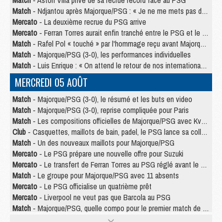
Match
- Aston Villa privé de sa recrue record face au PSG
Match
- Ndjantou après Majorque/PSG : « Je ne me mets pas de plafond »
Mercato
- La deuxième recrue du PSG arrive
Mercato
- Ferran Torres aurait enfin tranché entre le PSG et le Barça
Match
- Rafel Pol « touché » par l'hommage reçu avant Majorque/PSG
Match
- Majorque/PSG (3-0), les performances individuelles
Match
- Luis Enrique : « On attend le retour de nos internationaux »
MERCREDI 05 AOÛT
Match
- Majorque/PSG (3-0), le résumé et les buts en video
Match
- Majorque/PSG (3-0), reprise compliquée pour Paris
Match
- Les compositions officielles de Majorque/PSG avec Kvara et de nombreux jeunes
Club
- Casquettes, maillots de bain, padel, le PSG lance sa collection été
Match
- Un des nouveaux maillots pour Majorque/PSG
Mercato
- Le PSG prépare une nouvelle offre pour Suzuki
Mercato
- Le transfert de Ferran Torres au PSG réglé avant le 12 août ?
Match
- Le groupe pour Majorque/PSG avec 11 absents
Mercato
- Le PSG officialise un quatrième prêt
Mercato
- Liverpool ne veut pas que Barcola au PSG
Match
- Majorque/PSG, quelle compo pour le premier match de la saison 2026/27 ?