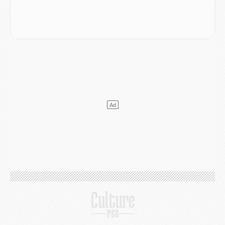
DIMANCHE 02 AOÛT
Mercato
- Le transfert de Kolo Muani à la Juventus est officiel
Mercato
- [MAJ] Le PSG a fait une grosse offre à Parme pour Suzuki
Mercato
- Le PSG a envoyé une première offre pour Mika Godts
Club
- Après Pacho, d'autres retours en vue
Mercato
- Changement de dernière minute pour Kolo Muani
SAMEDI 01 AOÛT
Mercato
- L'agent de Mika Godts confirme un accord avec le PSG
Club
- Quels numéros de maillot pour Akliouche et Digne au PSG ?
Match
- Un hommage prévu lors de Brest/PSG
Mercato
- Le PSG et le Barça ont rendez-vous pour Ferran Torres
Mercato
- Guéla Doué dans les listes du PSG
Mercato
- Le transfert de Mika Godts au PSG en bonne voie
VENDREDI 31 JUILLET
Match
- Un diffuseur annoncé pour les deux premiers matchs amicaux du PSG
Mercato
- Le transfert d'Akliouche au PSG bouclé, le montant se précise
Club
- Un retour majeur dans le groupe du PSG