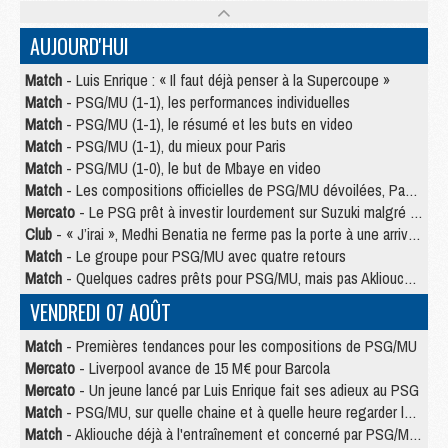
AUJOURD'HUI
Match
- Luis Enrique : « Il faut déjà penser à la Supercoupe »
Match
- PSG/MU (1-1), les performances individuelles
Match
- PSG/MU (1-1), le résumé et les buts en video
Match
- PSG/MU (1-1), du mieux pour Paris
Match
- PSG/MU (1-0), le but de Mbaye en video
Match
- Les compositions officielles de PSG/MU dévoilées, Pacho titulaire
Mercato
- Le PSG prêt à investir lourdement sur Suzuki malgré Safonov et Chevalier
Club
- « J’irai », Medhi Benatia ne ferme pas la porte à une arrivée au PSG
Match
- Le groupe pour PSG/MU avec quatre retours
Match
- Quelques cadres prêts pour PSG/MU, mais pas Akliouche ?
VENDREDI 07 AOÛT
Match
- Premières tendances pour les compositions de PSG/MU
Mercato
- Liverpool avance de 15 M€ pour Barcola
Mercato
- Un jeune lancé par Luis Enrique fait ses adieux au PSG
Match
- PSG/MU, sur quelle chaine et à quelle heure regarder le match ?
Match
- Akliouche déjà à l'entraînement et concerné par PSG/MU ?