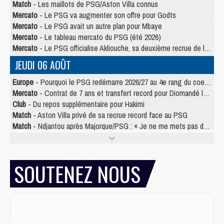
Match
- Les maillots de PSG/Aston Villa connus
Mercato
- Le PSG va augmenter son offre pour Godts
Mercato
- Le PSG avait un autre plan pour Mbaye
Mercato
- Le tableau mercato du PSG (été 2026)
Mercato
- Le PSG officialise Akliouche, sa deuxième recrue de l’été
JEUDI 06 AOÛT
Europe
- Pourquoi le PSG redémarre 2026/27 au 4e rang du coefficient UEFA
Mercato
- Contrat de 7 ans et transfert record pour Diomandé loin du PSG
Club
- Du repos supplémentaire pour Hakimi
Match
- Aston Villa privé de sa recrue record face au PSG
Match
- Ndjantou après Majorque/PSG : « Je ne me mets pas de plafond »
Mercato
- La deuxième recrue du PSG arrive
Mercato
- Ferran Torres aurait enfin tranché entre le PSG et le Barça
Match
- Rafel Pol « touché » par l'hommage reçu avant Majorque/PSG
SOUTENEZ NOUS
Match
- Majorque/PSG (3-0), les performances individuelles
Match
- Luis Enrique : « On attend le retour de nos internationaux »
MERCREDI 05 AOÛT
Match
- Majorque/PSG (3-0), le résumé et les buts en video