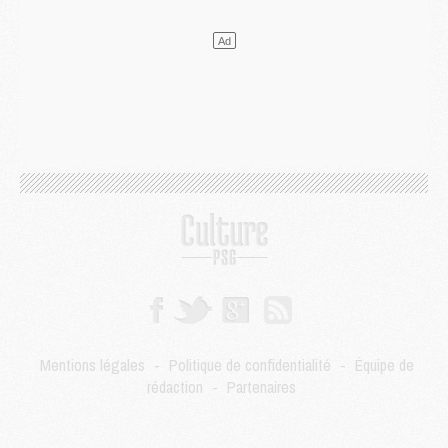
LUNDI 03 AOÛT
Match
- Podcast CulturePSG : Mercato (Godts, Suzuki, Akliouche, Barcola, etc)
Mercato
- L'Ajax attend bien plus de 45M pour Mika Godts
Club
- Quatre retours importants dans le groupe du PSG, et un plus discret
Mercato
- Ayari file en Ligue 2
Club
- Le PSG s'associe avec un géant de la tech
Mercato
- Vu d'Italie, le transfert de Suzuki au PSG est bien engagé
Mercato
- Ferran Torres ne serait pas à vendre, mais...
Europe
- Gros coup dur pour Aston Villa avant de croiser le PSG
DIMANCHE 02 AOÛT
Mercato
- Le transfert de Kolo Muani à la Juventus est officiel
Mercato
- [MAJ] Le PSG a fait une grosse offre à Parme pour Suzuki
Mercato
- Le PSG a envoyé une première offre pour Mika Godts
Club
- Après Pacho, d'autres retours en vue
Mentions légales
-
Politique de confidentialité
-
Équipe de
Mercato
- Changement de dernière minute pour Kolo Muani
rédaction
-
Partenaires
SAMEDI 01 AOÛT
Mercato
- L'agent de Mika Godts confirme un accord avec le PSG