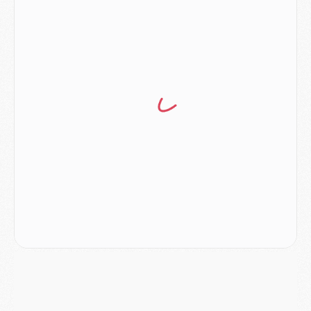
Match
- Majorque/PSG (3-0), reprise compliquée pour Paris
Match
- Les compositions officielles de Majorque/PSG avec Kvara et de nombreux jeunes
Club
- Casquettes, maillots de bain, padel, le PSG lance sa collection été
Match
- Un des nouveaux maillots pour Majorque/PSG
Mercato
- Le PSG prépare une nouvelle offre pour Suzuki
Mercato
- Le transfert de Ferran Torres au PSG réglé avant le 12 août ?
Match
- Le groupe pour Majorque/PSG avec 11 absents
Mercato
- Le PSG officialise un quatrième prêt
Mercato
- Liverpool ne veut pas que Barcola au PSG
Match
- Majorque/PSG, quelle compo pour le premier match de la saison 2026/27 ?
MARDI 04 AOÛT
Europe
- Les chapeaux provisoires de la Ligue des champions 2026/27
Podcast
- Podcast CulturePSG : Akliouche présenté par un fan de Monaco
Club
- Le PSG dévoile sa première collection d'entraînement pour 2026/2027
Discipline
- Un arbitre inattendu, mais porte-bonheur pour Lens/PSG
Match
- Majorque/PSG, sur quelle chaine et à quelle heure regarder le match ?
Mercato
- Le plan du PSG pour Suzuki et Chevalier se précise
Mercato
- L'Ajax refuse la première offre du PSG pour Godts
Mercato
- Le PSG veut accélérer, Ferran Torres temporise
Mercato
- Liverpool encore très loin du compte pour Barcola